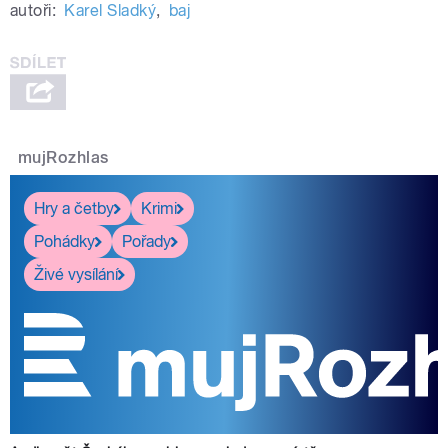
autoři:
Karel Sladký
,
baj
mujRozhlas
Hry a četby
Krimi
Pohádky
Pořady
Živé vysílání