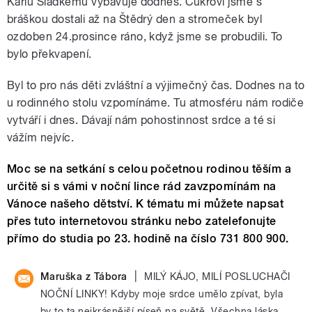
Karlu Sladkému vybavuje dodnes. Cukroví jsme s
bráškou dostali až na Štědrý den a stromeček byl
ozdoben 24.prosince ráno, když jsme se probudili. To
bylo překvapení.
Byl to pro nás děti zvláštní a výjimečný čas. Dodnes na to
u rodinného stolu vzpomínáme. Tu atmosféru nám rodiče
vytváří i dnes. Dávají nám pohostinnost srdce a té si
vážím nejvíc.
Moc se na setkání s celou početnou rodinou těším a
určitě si s vámi v noční lince rád zavzpomínám na
Vánoce našeho dětství. K tématu mi můžete napsat
přes tuto internetovou stránku nebo zatelefonujte
přímo do studia po 23. hodině na číslo 731 800 900.
|
Maruška z Tábora
MILÝ KÁJO, MILÍ POSLUCHAČI
NOČNÍ LINKY! Kdyby moje srdce umělo zpívat, byla
by to ta nejkrásnější píseň na světě. Všechna láska,