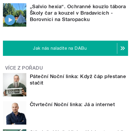
„Salvio hexia“. Ochranné kouzlo tábora
Školy čar a kouzel v Bradavicích -
Borovnici na Staropacku
Jak nás naladíte na DABu
VÍCE Z POŘADU
Páteční Noční linka: Když čáp přestane
stačit
Čtvrteční Noční linka: Já a internet