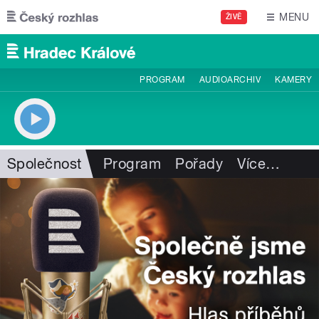
Přejít k hlavnímu obsahu
MENU
ŽIVĚ
PROGRAM
AUDIOARCHIV
KAMERY
Společnost
Program
Pořady
Více
…