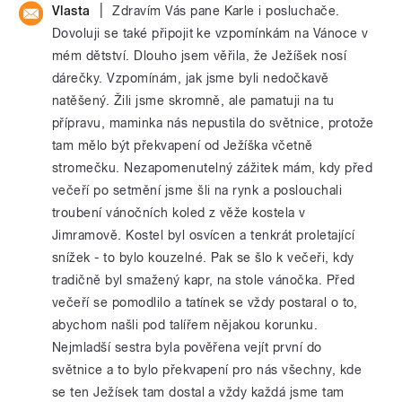
|
Vlasta
Zdravím Vás pane Karle i posluchače.
Dovoluji se také připojit ke vzpomínkám na Vánoce v
mém dětství. Dlouho jsem věřila, že Ježíšek nosí
dárečky. Vzpomínám, jak jsme byli nedočkavě
natěšený. Žili jsme skromně, ale pamatuji na tu
přípravu, maminka nás nepustila do světnice, protože
tam mělo být překvapení od Ježíška včetně
stromečku. Nezapomenutelný zážitek mám, kdy před
večeří po setmění jsme šli na rynk a poslouchali
troubení vánočních koled z věže kostela v
Jimramově. Kostel byl osvícen a tenkrát proletající
snížek - to bylo kouzelné. Pak se šlo k večeři, kdy
tradičně byl smažený kapr, na stole vánočka. Před
večeří se pomodlilo a tatínek se vždy postaral o to,
abychom našli pod talířem nějakou korunku.
Nejmladší sestra byla pověřena vejít první do
světnice a to bylo překvapení pro nás všechny, kde
se ten Ježísek tam dostal a vždy každá jsme tam