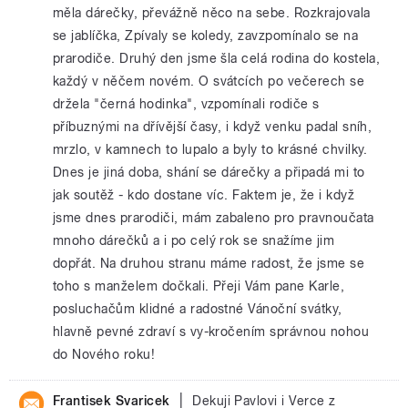
měla dárečky, převážně něco na sebe. Rozkrajovala
se jablíčka, Zpívaly se koledy, zavzpomínalo se na
prarodiče. Druhý den jsme šla celá rodina do kostela,
každý v něčem novém. O svátcích po večerech se
držela "černá hodinka", vzpomínali rodiče s
příbuznými na dřívější časy, i když venku padal sníh,
mrzlo, v kamnech to lupalo a byly to krásné chvilky.
Dnes je jiná doba, shání se dárečky a připadá mi to
jak soutěž - kdo dostane víc. Faktem je, že i když
jsme dnes prarodiči, mám zabaleno pro pravnoučata
mnoho dárečků a i po celý rok se snažíme jim
dopřát. Na druhou stranu máme radost, že jsme se
toho s manželem dočkali. Přeji Vám pane Karle,
posluchačům klidné a radostné Vánoční svátky,
hlavně pevné zdraví s vy-kročením správnou nohou
do Nového roku!
|
Frantisek Svaricek
Dekuji Pavlovi i Verce z