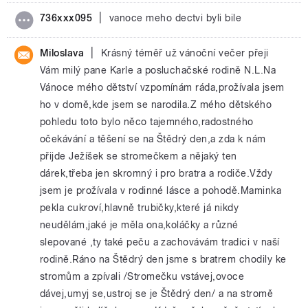
|
736xxx095
vanoce meho dectvi byli bile
|
Miloslava
Krásný téměř už vánoční večer přeji
Vám milý pane Karle a posluchačské rodině N.L.Na
Vánoce mého dětství vzpomínám ráda,prožívala jsem
ho v domě,kde jsem se narodila.Z mého dětského
pohledu toto bylo něco tajemného,radostného
očekávání a těšení se na Štědrý den,a zda k nám
přijde Ježíšek se stromečkem a nějaký ten
dárek,třeba jen skromný i pro bratra a rodiče.Vždy
jsem je prožívala v rodinné lásce a pohodě.Maminka
pekla cukroví,hlavně trubičky,které já nikdy
neudělám,jaké je měla ona,koláčky a různé
slepované ,ty také peču a zachovávám tradici v naší
rodině.Ráno na Štědrý den jsme s bratrem chodily ke
stromům a zpívali /Stromečku vstávej,ovoce
dávej,umyj se,ustroj se je Štědrý den/ a na stromě