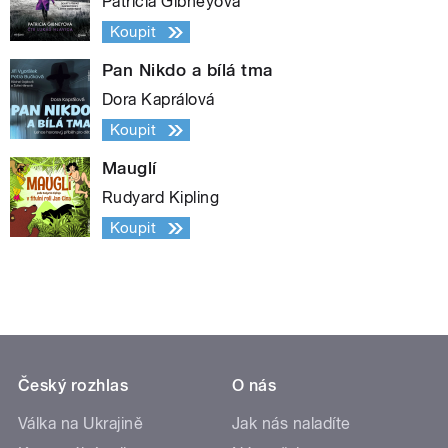
Patricia Gibneyová
Koupit
Pan Nikdo a bílá tma
Dora Kaprálová
Koupit
Mauglí
Rudyard Kipling
Koupit
Český rozhlas
O nás
Válka na Ukrajině
Jak nás naladíte