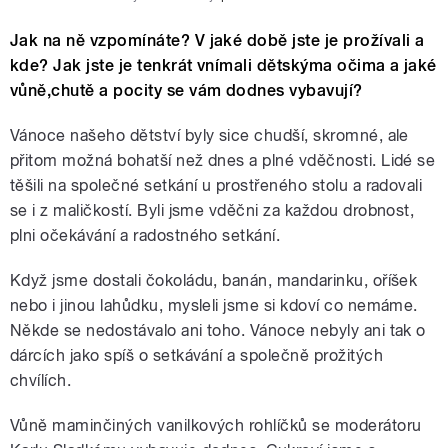
Jak na ně vzpomínáte? V jaké době jste je prožívali a
kde? Jak jste je tenkrát vnímali dětskýma očima a jaké
vůně,chutě a pocity se vám dodnes vybavují?
Vánoce našeho dětství byly sice chudší, skromné, ale
přitom možná bohatší než dnes a plné vděčnosti. Lidé se
těšili na společné setkání u prostřeného stolu a radovali
se i z maličkostí. Byli jsme vděčni za každou drobnost,
plni očekávání a radostného setkání.
Když jsme dostali čokoládu, banán, mandarinku, oříšek
nebo i jinou lahůdku, mysleli jsme si kdoví co nemáme.
Někde se nedostávalo ani toho. Vánoce nebyly ani tak o
dárcích jako spíš o setkávání a společně prožitých
chvílích.
Vůně maminčiných vanilkových rohlíčků se moderátoru