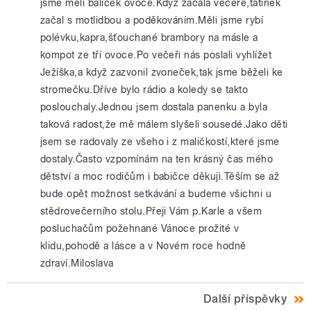
jsme měli balíček ovoce.Když začala večeře,tatínek
začal s motlidbou a poděkováním.Měli jsme rybí
polévku,kapra,šťouchané brambory na másle a
kompot ze tří ovoce.Po večeři nás poslali vyhlížet
Ježíška,a když zazvonil zvoneček,tak jsme běželi ke
stromečku.Dříve bylo rádio a koledy se takto
poslouchaly.Jednou jsem dostala panenku a byla
taková radost,že mě málem slyšeli sousedé.Jako děti
jsem se radovaly ze všeho i z maličkostí,které jsme
dostaly.Často vzpomínám na ten krásný čas mého
dětství a moc rodičům i babičce děkuji.Těším se až
bude opět možnost setkávání a budeme všichni u
stědrovečerního stolu.Přeji Vám p.Karle a všem
posluchačům požehnané Vánoce prožité v
klidu,pohodě a lásce a v Novém roce hodně
zdraví.Miloslava
Další příspěvky