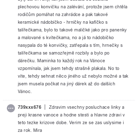
plechovou konvičku na zalévání, protože jsem chtěla
rodičům pomáhat na zahrádce a pak takové
keramické nádobíčko - hrníčky na kafíčko s
talířečkama, bylo to takové maličké jako pro panenky
a malované s kvítečkama, no a já to nádobíčko
nasypala do té konvičky, zatřepala s tím, hrnečky s
talířečkama se samozřejmě rozbily a bylo po
dárečku. Maminka to každý rok na Vánoce
vzpomínala, jak jsem tehdy strašně plakala. No to
víte, tehdy sehnat něco jiného už nebylo možné a tak
jsem musela počkat na jiný dárek až do dalších
Vánoc.
|
739xxx676
Zdravim vsechny posluchace linky a
preji krasne vanoce a hodne stesti a hlavne zdravi v
teto tezke krizove dobe. Verim ze se zas uslysime i
za rok. Mira