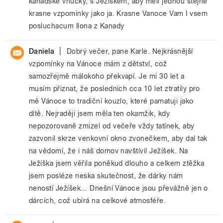
kanadske vnucky, s Jeziskem, aby meli jednou stejne
krasne vzpominky jako ja. Krasne Vanoce Vam I vsem
posluchacum Ilona z Kanady
|
Daniela
Dobrý večer, pane Karle. Nejkrásnější
vzpomínky na Vánoce mám z dětství, což
samozřejmě málokoho překvapí. Je mi 30 let a
musím přiznat, že posledních cca 10 let ztratily pro
mě Vánoce to tradiční kouzlo, které pamatuji jako
dítě. Nejraději jsem měla ten okamžik, kdy
nepozorovaně zmizel od večeře vždy tatínek, aby
zazvonil skrze venkovní okno zvonečkem, aby dal tak
na vědomí, že i náš domov navštívil Ježíšek. Na
Ježíška jsem věřila poněkud dlouho a celkem ztěžka
jsem posléze neska skutečnost, že dárky nám
neností Ježíšek... Dnešní Vánoce jsou převážně jen o
dárcích, což ubírá na celkové atmosféře.