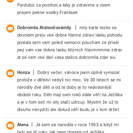
Pardubic za pozdrav,a taky je zdravime a vsem
prejem pekne svatky.Frantisek
|
Dobromila Atalovičovámily
mily karle tezko se
dovolam preju vse dobre hlavne zdravi lasku pohodu
poslala sem vam poled vamocni poucham ze prisel
peji vam vse dobre lasku bliznich hlavmmmme zdrav
at se vam vse dari vasa stalica dobromila zdar siu
|
Honza
Dobrý večer, vánoce jsem úplně vymazal
protože v dětství nebyli nic moc. Ve 30 letech se mi
narodily dvě děti a od té doby je to nejkrásnější
období roku. Děti mají osm roků stále věří na Ježíška
a je v tom seč mi síly stačí udrzuji. Myslím že už to
dlouho nevydrží ale dokud věří budu je v tom držet.
|
Alena
Já sem se narodila v roce 1953 a když mi
byly asi tři roky, tak jsem dostala od Ježíška