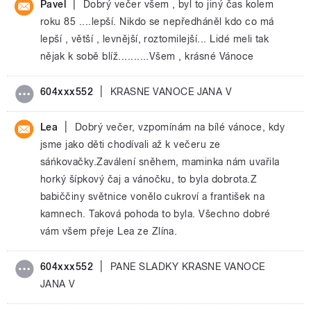
|
Pavel
Dobrý večer všem , byl to jiný čas kolem
roku 85 ....lepší. Nikdo se nepředháněl kdo co má
lepší , větší , levnější, roztomilejší... Lidé meli tak
nějak k sobě blíž..........Všem , krásné Vánoce
|
604xxx552
KRASNE VANOCE JANA V
|
Lea
Dobrý večer, vzpomínám na bílé vánoce, kdy
jsme jako děti chodívali až k večeru ze
sáńkovačky.Zaválení sněhem, maminka nám uvařila
horký šípkový čaj a vánočku, to byla dobrota.Z
babiččiny světnice vonělo cukroví a františek na
kamnech. Taková pohoda to byla. Všechno dobré
vám všem přeje Lea ze Zlína.
|
604xxx552
PANE SLADKY KRASNE VANOCE
JANA V