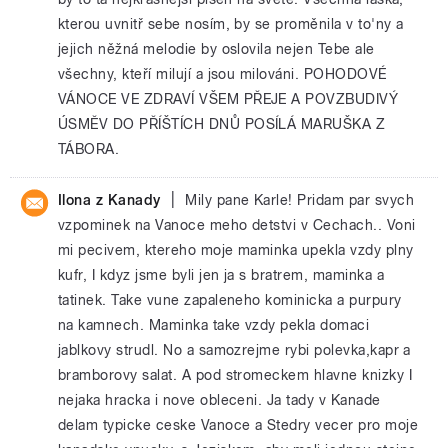
kterou uvnitř sebe nosím, by se proměnila v to'ny a
jejich něžná melodie by oslovila nejen Tebe ale
všechny, kteří milují a jsou milováni. POHODOVÉ
VÁNOCE VE ZDRAVÍ VŠEM PŘEJE A POVZBUDIVÝ
ÚSMĚV DO PŘÍŠTÍCH DNŮ POSÍLÁ MARUŠKA Z
TÁBORA.
|
Ilona z Kanady
Mily pane Karle! Pridam par svych
vzpominek na Vanoce meho detstvi v Cechach.. Voni
mi pecivem, ktereho moje maminka upekla vzdy plny
kufr, I kdyz jsme byli jen ja s bratrem, maminka a
tatinek. Take vune zapaleneho kominicka a purpury
na kamnech. Maminka take vzdy pekla domaci
jablkovy strudl. No a samozrejme rybi polevka,kapr a
bramborovy salat. A pod stromeckem hlavne knizky I
nejaka hracka i nove obleceni. Ja tady v Kanade
delam typicke ceske Vanoce a Stedry vecer pro moje