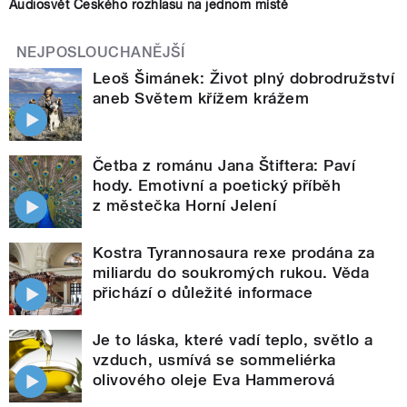
Audiosvět Českého rozhlasu na jednom místě
NEJPOSLOUCHANĚJŠÍ
Leoš Šimánek: Život plný dobrodružství
aneb Světem křížem krážem
Četba z románu Jana Štiftera: Paví
hody. Emotivní a poetický příběh
z městečka Horní Jelení
Kostra Tyrannosaura rexe prodána za
miliardu do soukromých rukou. Věda
přichází o důležité informace
Je to láska, které vadí teplo, světlo a
vzduch, usmívá se sommeliérka
olivového oleje Eva Hammerová