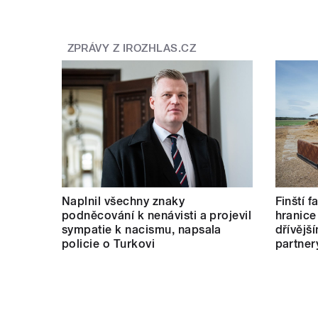
ZPRÁVY Z IROZHLAS.CZ
pause
Naplnil všechny znaky
Finští 
podněcování k nenávisti a projevil
hranice
sympatie k nacismu, napsala
dřívějš
policie o Turkovi
partner