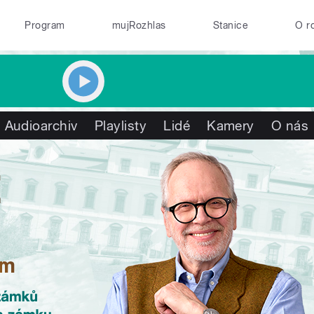
Program
mujRozhlas
Stanice
O r
Audioarchiv
Playlisty
Lidé
Kamery
O nás