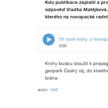
Kdo publikace zaplatil a pr
odpověď Vlaďka Matějková. A
kterého na novopacké radnic
Tři nové knihy o Novopack
Tři nové knihy
o Novop
0:00
Tři nové knihy
Play
o Novop
Knihy budou sloužit k propag
geopark Český ráj, do kteréh
brána.
autor:
VaW
/