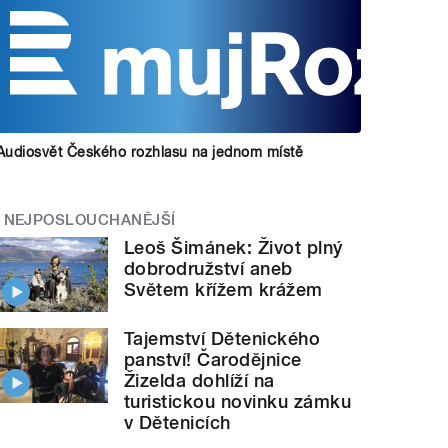
Audiosvět Českého rozhlasu na jednom místě
NEJPOSLOUCHANĚJŠÍ
Leoš Šimánek: Život plný
dobrodružství aneb
Světem křížem krážem
Tajemství Dětenického
panství! Čarodějnice
Žizelda dohlíží na
turistickou novinku zámku
v Dětenicích