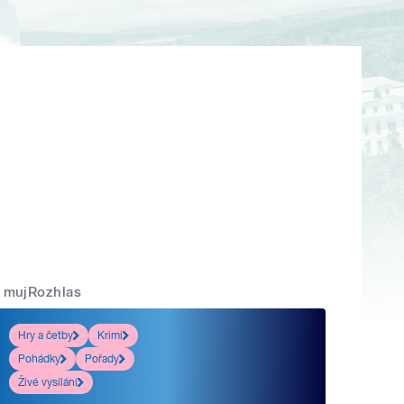
mujRozhlas
Hry a četby
Krimi
Pohádky
Pořady
Živé vysílání