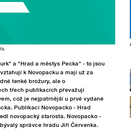
řík
rk" a "Hrad a městys Pecka" - to jsou
e vztahují k Novopacku a mají už za
ádné tenké brožury, ale o
ech třech publikacích převažují
vem, což je nejpatrnější u prvé vydané
cka. Publikaci Novopacko - Hrad
dl novopacký starosta. Novopacko -
bývalý správce hradu Jiří Červenka.