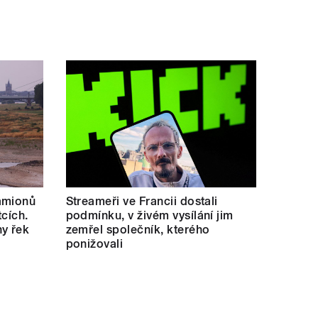
amionů
Streameři ve Francii dostali
tcích.
podmínku, v živém vysílání jim
y řek
zemřel společník, kterého
ponižovali