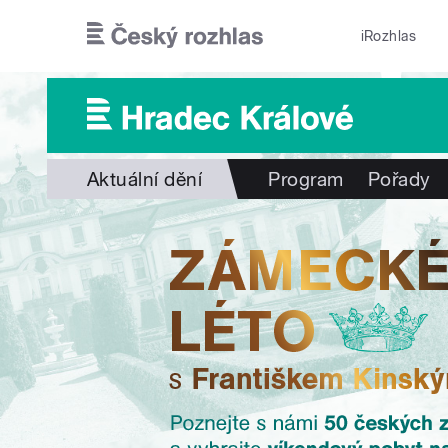
Přejít k hlavnímu obsahu
iRozhlas
Aktuální dění
Program
Pořady