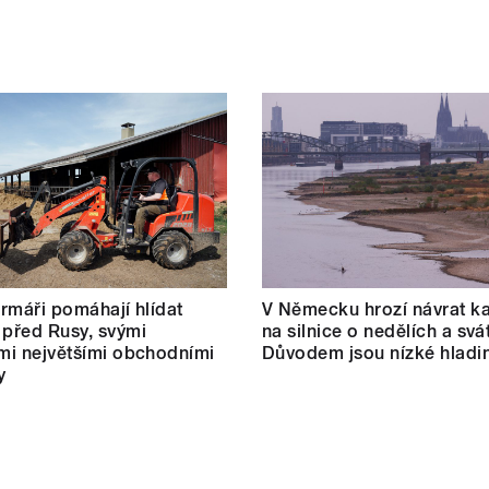
farmáři pomáhají hlídat
V Německu hrozí návrat k
 před Rusy, svými
na silnice o nedělích a svá
ími největšími obchodními
Důvodem jsou nízké hladin
y