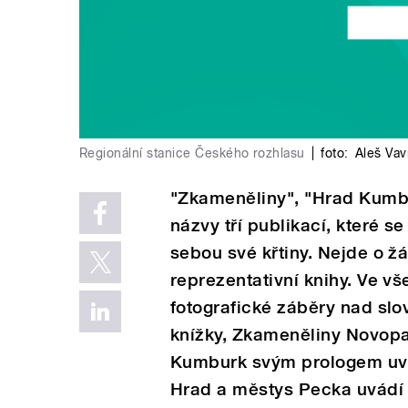
Regionální stanice Českého rozhlasu
|
foto:
Aleš Vav
"Zkameněliny", "Hrad Kumbu
názvy tří publikací, které s
sebou své křtiny. Nejde o ž
reprezentativní knihy. Ve vš
fotografické záběry nad slo
knížky, Zkameněliny Novopa
Kumburk svým prologem uve
Hrad a městys Pecka uvádí 