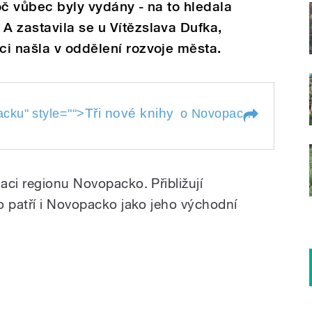
oč vůbec byly vydány - na to hledala
 zastavila se u Vítězslava Dufka,
i našla v oddělení rozvoje města.
u
Tři nové knihy
acku
" style="">
o Novopacku
" style="
acku
aci regionu Novopacko. Přibližují
o patří i Novopacko jako jeho východní