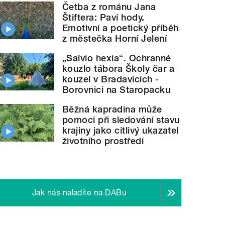
Četba z románu Jana
Štiftera: Paví hody.
Emotivní a poetický příběh
z městečka Horní Jelení
„Salvio hexia“. Ochranné
kouzlo tábora Školy čar a
kouzel v Bradavicích -
">
Tři nové knihy
o Novopacku
Borovnici na Staropacku
Běžná kapradina může
pomoci při sledování stavu
krajiny jako citlivý ukazatel
životního prostředí
Jak nás naladíte na DABu