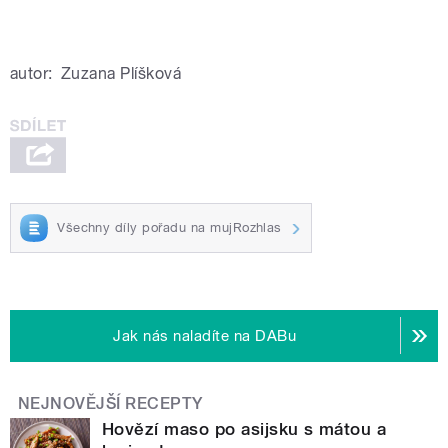
autor:
Zuzana Plíšková
Všechny díly pořadu na mujRozhlas
Jak nás naladíte na DABu
NEJNOVĚJŠÍ RECEPTY
Hovězí maso po asijsku s mátou a