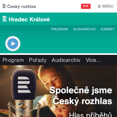
Přejít k hlavnímu obsahu
MENU
ŽIVĚ
PROGRAM
AUDIOARCHIV
KAMERY
Program
Pořady
Audioarchiv
Více
…