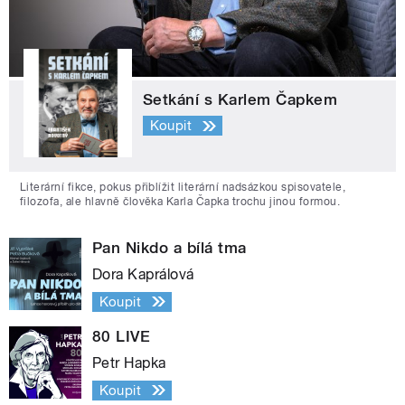
Setkání s Karlem Čapkem
Koupit
Literární fikce, pokus přiblížit literární nadsázkou spisovatele,
filozofa, ale hlavně člověka Karla Čapka trochu jinou formou.
Pan Nikdo a bílá tma
Dora Kaprálová
Koupit
80 LIVE
Petr Hapka
Koupit