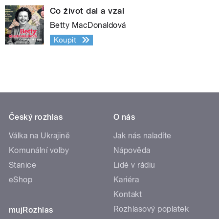
Co život dal a vzal
Betty MacDonaldová
Koupit
Český rozhlas
O nás
Válka na Ukrajině
Jak nás naladíte
Komunální volby
Nápověda
Stanice
Lidé v rádiu
eShop
Kariéra
Kontakt
Rozhlasový poplatek
mujRozhlas