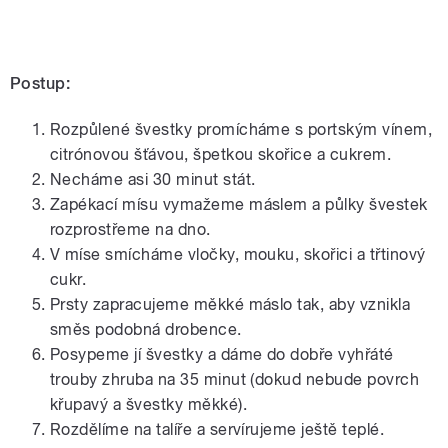
Postup:
Rozpůlené švestky promícháme s portským vínem,
citrónovou šťávou, špetkou skořice a cukrem.
Necháme asi 30 minut stát.
Zapékací mísu vymažeme máslem a půlky švestek
rozprostřeme na dno.
V míse smícháme vločky, mouku, skořici a třtinový
cukr.
Prsty zapracujeme měkké máslo tak, aby vznikla
směs podobná drobence.
Posypeme jí švestky a dáme do dobře vyhřáté
trouby zhruba na 35 minut (dokud nebude povrch
křupavý a švestky měkké).
Rozdělíme na talíře a servírujeme ještě teplé.