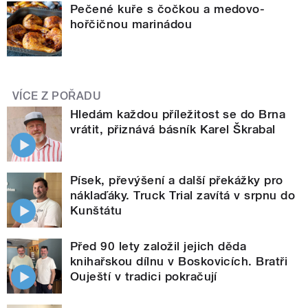
Pečené kuře s čočkou a medovo-
hořčičnou marinádou
VÍCE Z POŘADU
Hledám každou příležitost se do Brna
vrátit, přiznává básník Karel Škrabal
Písek, převýšení a další překážky pro
náklaďáky. Truck Trial zavítá v srpnu do
Kunštátu
Před 90 lety založil jejich děda
knihařskou dílnu v Boskovicích. Bratři
Ouještí v tradici pokračují