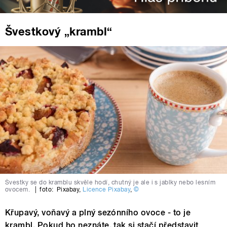
Švestkový „krambl“
Švestky se do kramblu skvěle hodí, chutný je ale i s jablky nebo lesním
ovocem.
|
foto:
Pixabay
,
Licence Pixabay
,
©
Křupavý, voňavý a plný sezónního ovoce - to je
krambl. Pokud ho neznáte, tak si stačí představit