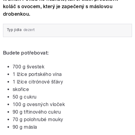
koláč s ovocem, který je zapečený s máslovou
drobenkou.
Typ jídla
dezert
Budete potřebovat:
700 g švestek
1 lžíce portského vína
1 lžíce citrónové šťávy
skořice
50 g cukru
100 g ovesných vloček
90 g třtinového cukru
70 g polohrubé mouky
90 g másla