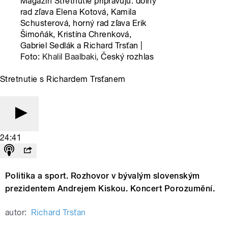
Magazín Stretnutie pripravujú: dolný
rad zľava Elena Kotová, Kamila
Schusterová, horný rad zľava Erik
Šimoňák, Kristína Chrenková,
Gabriel Sedlák a Richard Trsťan |
Foto:
Khalil Baalbaki
, Český rozhlas
Stretnutie s Richardem Trsťanem
24:41
Politika a sport. Rozhovor v bývalým slovenským
prezidentem Andrejem Kiskou. Koncert Porozumění.
autor:
Richard Trsťan