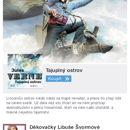
Tajuplný ostrov
Koupit
Lincolnův ostrov nikdo nikdy na mapě nenašel, a přece ho znají lidé
na celém světě. Už déle než sto třicet let na něm prožívají
dobrodružství s pěticí trosečníků, kteří na něm našli útočiště, a
hlavně nejedno tajemství.
Děkovačky Libuše Švormové