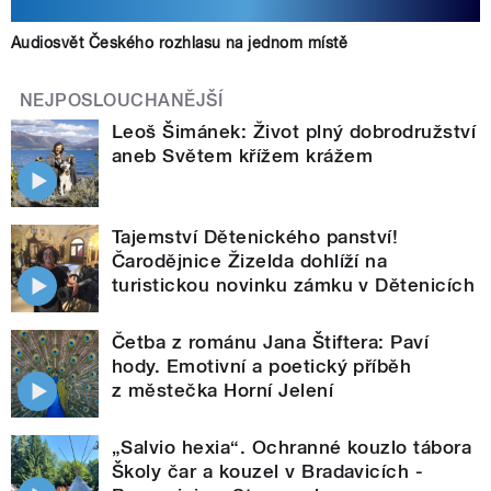
Audiosvět Českého rozhlasu na jednom místě
NEJPOSLOUCHANĚJŠÍ
Leoš Šimánek: Život plný dobrodružství
aneb Světem křížem krážem
Tajemství Dětenického panství!
Čarodějnice Žizelda dohlíží na
turistickou novinku zámku v Dětenicích
Četba z románu Jana Štiftera: Paví
hody. Emotivní a poetický příběh
z městečka Horní Jelení
„Salvio hexia“. Ochranné kouzlo tábora
Školy čar a kouzel v Bradavicích -