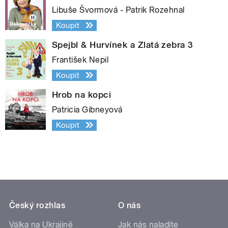
Libuše Švormová - Patrik Rozehnal
Koupit
Spejbl & Hurvínek a Zlatá zebra 3
František Nepil
Koupit
Hrob na kopci
Patricia Gibneyová
Koupit
Český rozhlas
O nás
Válka na Ukrajině
Jak nás naladíte