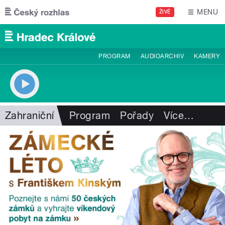
Přejít k hlavnímu obsahu
MENU
ŽIVĚ
PROGRAM
AUDIOARCHIV
KAMERY
Zahraniční
Program
Pořady
Více
…