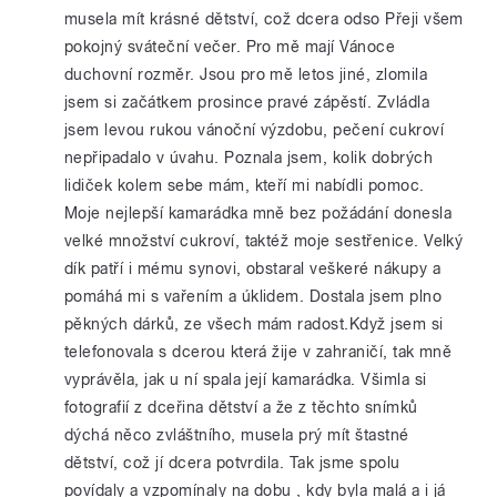
musela mít krásné dětství, což dcera odso Přeji všem
pokojný sváteční večer. Pro mě mají Vánoce
duchovní rozměr. Jsou pro mě letos jiné, zlomila
jsem si začátkem prosince pravé zápěstí. Zvládla
jsem levou rukou vánoční výzdobu, pečení cukroví
nepřipadalo v úvahu. Poznala jsem, kolik dobrých
lidiček kolem sebe mám, kteří mi nabídli pomoc.
Moje nejlepší kamarádka mně bez požádání donesla
velké množství cukroví, taktéž moje sestřenice. Velký
dík patří i mému synovi, obstaral veškeré nákupy a
pomáhá mi s vařením a úklidem. Dostala jsem plno
pěkných dárků, ze všech mám radost.Když jsem si
telefonovala s dcerou která žije v zahraničí, tak mně
vyprávěla, jak u ní spala její kamarádka. Všimla si
fotografií z dceřina dětství a že z těchto snímků
dýchá něco zvláštního, musela prý mít štastné
dětství, což jí dcera potvrdila. Tak jsme spolu
povídaly a vzpomínaly na dobu , kdy byla malá a i já