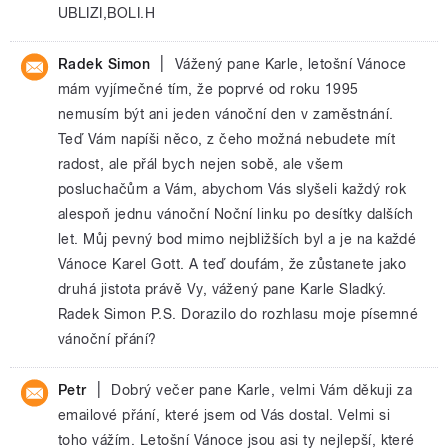
UBLIZI,BOLI.H
|
Radek Simon
Vážený pane Karle, letošní Vánoce
mám vyjímečné tím, že poprvé od roku 1995
nemusím být ani jeden vánoční den v zaměstnání.
Teď Vám napíši něco, z čeho možná nebudete mít
radost, ale přál bych nejen sobě, ale všem
posluchačům a Vám, abychom Vás slyšeli každý rok
alespoň jednu vánoční Noční linku po desítky dalších
let. Můj pevný bod mimo nejbližších byl a je na každé
Vánoce Karel Gott. A teď doufám, že zůstanete jako
druhá jistota právě Vy, vážený pane Karle Sladký.
Radek Simon P.S. Dorazilo do rozhlasu moje písemné
vánoční přání?
|
Petr
Dobrý večer pane Karle, velmi Vám děkuji za
emailové přání, které jsem od Vás dostal. Velmi si
toho vážím. Letošní Vánoce jsou asi ty nejlepší, které