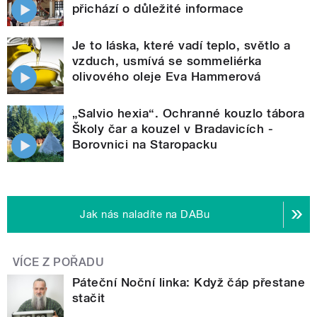
přichází o důležité informace
Je to láska, které vadí teplo, světlo a
vzduch, usmívá se sommeliérka
olivového oleje Eva Hammerová
„Salvio hexia“. Ochranné kouzlo tábora
Školy čar a kouzel v Bradavicích -
Borovnici na Staropacku
Jak nás naladíte na DABu
VÍCE Z POŘADU
Páteční Noční linka: Když čáp přestane
stačit