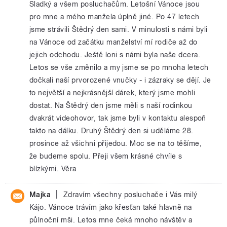
Sladký a všem posluchačům. Letošní Vánoce jsou
pro mne a mého manžela úplně jiné. Po 47 letech
jsme strávili Štědrý den sami. V minulosti s námi byli
na Vánoce od začátku manželství mí rodiče až do
jejich odchodu. Ještě loni s námi byla naše dcera.
Letos se vše změnilo a my jsme se po mnoha letech
dočkali naší prvorozené vnučky - i zázraky se dějí. Je
to největší a nejkrásnější dárek, který jsme mohli
dostat. Na Štědrý den jsme měli s naší rodinkou
dvakrát videohovor, tak jsme byli v kontaktu alespoň
takto na dálku. Druhý Štědrý den si uděláme 28.
prosince až všichni přijedou. Moc se na to těšíme,
že budeme spolu. Přeji všem krásné chvíle s
blízkými. Věra
|
Majka
Zdravím všechny posluchače i Vás milý
Kájo. Vánoce trávím jako křesťan také hlavně na
půlnoční mši. Letos mne čeká mnoho návštěv a