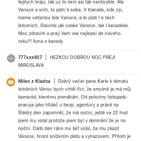
teplych kraju, tak uz to neni asi tak neobvykle. Ale
Vanoce a snih, to patri k sobe. V Kanade, kde ziji,
mame vetsinou bile Vanoce, a to plati I o tech
letosnich. Slavime jak ceske Vanoce, tak I kanadske.
Moc zdravim a preji Vam vse nejlepsi do noveho
roku!!! Ilona z kanady
|
777xxx607
HEZKOU DOBROU NOC PREJI
MIROSLAVA
|
Milan z Kladna
Dobrý večer pane Karle k tématu
letošních Vánoc bych chtěl říct, že smutné je má můj
kamarád, kterému pomáhám. Od poloviny listopadu
pracuje jako hlídač u bezp. agentury a právě na
Štědrý den zapomněl, že má noční, ještě ve 22 hod
jsem mu volal protože jsem byl v domnění že je na
noční. Další den ráno mu šéf volal, že mu zkazil
Vánoce, hrozil snížením platu a vyhazovem. Přitom je