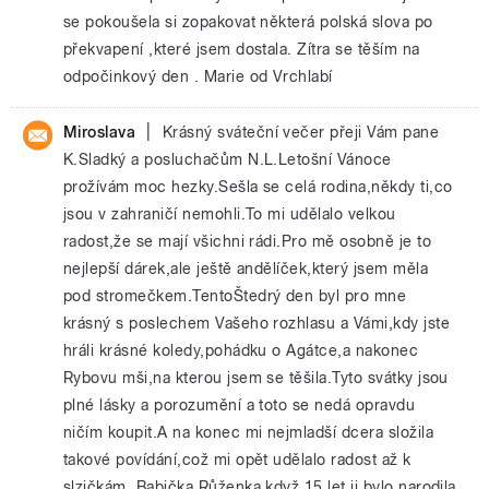
se pokoušela si zopakovat některá polská slova po
překvapení ,které jsem dostala. Zítra se těším na
odpočinkový den . Marie od Vrchlabí
|
Miroslava
Krásný sváteční večer přeji Vám pane
K.Sladký a posluchačům N.L.Letošní Vánoce
prožívám moc hezky.Sešla se celá rodina,někdy ti,co
jsou v zahraničí nemohli.To mi udělalo velkou
radost,že se mají všichni rádi.Pro mě osobně je to
nejlepší dárek,ale ještě andělíček,který jsem měla
pod stromečkem.TentoŠtedrý den byl pro mne
krásný s poslechem Vašeho rozhlasu a Vámi,kdy jste
hráli krásné koledy,pohádku o Agátce,a nakonec
Rybovu mši,na kterou jsem se těšila.Tyto svátky jsou
plné lásky a porozumění a toto se nedá opravdu
ničím koupit.A na konec mi nejmladší dcera složila
takové povídání,což mi opět udělalo radost až k
slzičkám. Babička Růženka,když 15 let ji bylo,narodila