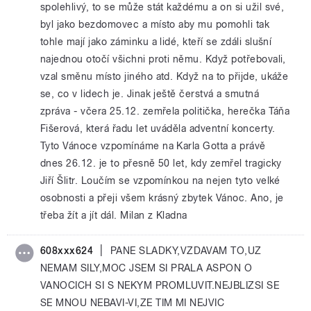
spolehlivý, to se může stát každému a on si užil své,
byl jako bezdomovec a místo aby mu pomohli tak
tohle mají jako záminku a lidé, kteří se zdáli slušní
najednou otočí všichni proti němu. Když potřebovali,
vzal směnu místo jiného atd. Když na to přijde, ukáže
se, co v lidech je. Jinak ještě čerstvá a smutná
zpráva - včera 25.12. zemřela politička, herečka Táňa
Fišerová, která řadu let uváděla adventní koncerty.
Tyto Vánoce vzpomínáme na Karla Gotta a právě
dnes 26.12. je to přesně 50 let, kdy zemřel tragicky
Jiří Šlitr. Loučím se vzpomínkou na nejen tyto velké
osobnosti a přeji všem krásný zbytek Vánoc. Ano, je
třeba žít a jít dál. Milan z Kladna
|
608xxx624
PANE SLADKY,VZDAVAM TO,UZ
NEMAM SILY,MOC JSEM SI PRALA ASPON O
VANOCICH SI S NEKYM PROMLUVIT.NEJBLIZSI SE
SE MNOU NEBAVI-VI,ZE TIM MI NEJVIC