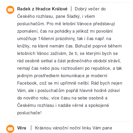
|
Radek z Hradce Králové
Dobrý večer do
Českého rozhlasu, pane Sladký, i všem
posluchačům. Pro mě letošní Vánoce představují
zpomalení, čas na pohádky a jelikož mi povolání
umožňuje 14denní prázdniny, tak i čas např. na
knížky, na které nemám čas. Bohužel poprvé během
letošních Vánoc zažívám, že ti, se kterými bych se
rád osobně setkal a část jedinečného období strávil,
nemají čas nebo jsou roztroušení po republice, a tak
jediným prostředkem komunikace je moderní
Facebook, což se mi upřímně nelíbí. Rád bych nejen
Vám, ale i posluchačům popřál hlavně hodně zdraví
do nového roku, více času na sebe osobně a
Českému rozhlasu i nadále věrné a spokojené
posluchače!
|
Věra
Krásnou vánoční noční linku Vám pane