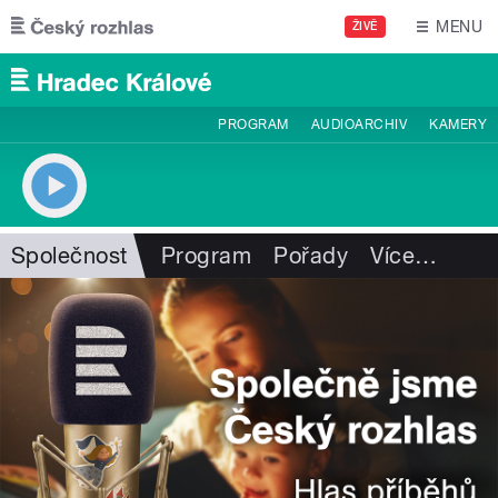
Přejít k hlavnímu obsahu
MENU
ŽIVĚ
PROGRAM
AUDIOARCHIV
KAMERY
Společnost
Program
Pořady
Více
…