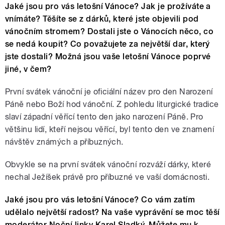
Jaké jsou pro vás letošní Vánoce? Jak je prožíváte a
vnímáte? Těšíte se z dárků, které jste objevili pod
vánočním stromem? Dostali jste o Vánocích něco, co
se nedá koupit? Co považujete za největší dar, který
jste dostali? Možná jsou vaše letošní Vánoce poprvé
jiné, v čem?
První svátek vánoční je oficiální název pro den Narození
Páně nebo Boží hod vánoční. Z pohledu liturgické tradice
slaví západní věřící tento den jako narození Páně. Pro
většinu lidí, kteří nejsou věřící, byl tento den ve znamení
návštěv známých a příbuzných.
Obvykle se na první svátek vánoční rozváží dárky, které
nechal Ježíšek právě pro příbuzné ve vaší domácnosti.
Jaké jsou pro vás letošní Vánoce? Co vám zatím
udělalo největší radost? Na vaše vyprávění se moc těší
moderátor Noční linky Karel Sladký. Můžete mu k