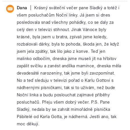
|
Dana
Krásný sváteční večer pane Sladký a totéž i
všem posluchačům Noční linky. Já jsem si dnes
posledovala snad všechny pohádky, co se daly za
celý den v televizi stihnout. Jinak Vánoce byly
krásné, byla jsem u bratra, zpívali jsme koledy,
rozbalovali dárky, byla to pohoda, škoda jen, že když
jsem jela zpátky, tak lilo jako z konve. Teď jen
malinko odbočím, dneska jsme museli jít na hřbitov
zapálit svíčku a zanést andílka mamince, dneska měla
devadesáté narozeniny, tak jsme byli zavzpomínat.
No a teď sleduju v televizi pořad o Karlu Gottovi s
nádhernými písničkami, tak si to užívám, než bude
Noční linka a budu poslouchat zajímavé příběhy
posluchačů. Přeju všem dobrý večer. P.S. Pane
Sladký, nedala by se zahrát mimořádně písnička
Pábitelé od Karla Gotta, je nádherná. Jestli ano, tak
moc děkuji.