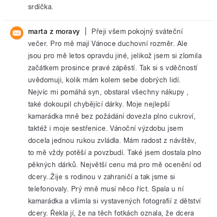
srdíčka.
|
marta z moravy
Přeji všem pokojný sváteční
večer. Pro mě mají Vánoce duchovní rozměr. Ale
jsou pro mě letos opravdu jiné, jelikož jsem si zlomila
začátkem prosince pravé zápěstí. Tak si s vděčností
uvědomuji, kolik mám kolem sebe dobrých lidí.
Nejvíc mi pomáhá syn, obstaral všechny nákupy ,
také dokoupil chybějící dárky. Moje nejlepší
kamarádka mně bez požádání dovezla plno cukroví,
taktéž i moje sestřenice. Vánoční výzdobu jsem
docela jednou rukou zvládla. Mám radost z návštěv,
to mě vždy potěší a povzbudí. Také jsem dostala plno
pěkných dárků. Největší cenu má pro mě ocenění od
dcery..Žije s rodinou v zahraničí a tak jsme si
telefonovaly. Prý mně musí něco říct. Spala u ní
kamarádka a všimla si vystavených fotografií z dětství
dcery. Řekla jí, že na těch fotkách oznala, že dcera