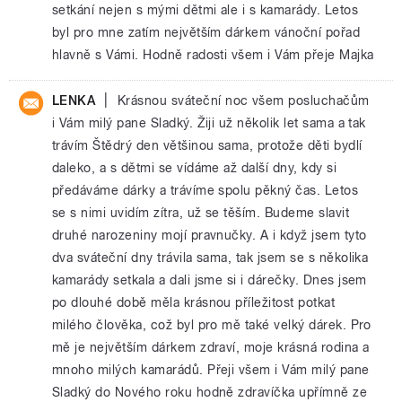
setkání nejen s mými dětmi ale i s kamarády. Letos
byl pro mne zatím největším dárkem vánoční pořad
hlavně s Vámi. Hodně radosti všem i Vám přeje Majka
|
LENKA
Krásnou sváteční noc všem posluchačům
i Vám milý pane Sladký. Žiji už několik let sama a tak
trávím Štědrý den většinou sama, protože děti bydlí
daleko, a s dětmi se vídáme až další dny, kdy si
předáváme dárky a trávíme spolu pěkný čas. Letos
se s nimi uvidím zítra, už se těším. Budeme slavit
druhé narozeniny mojí pravnučky. A i když jsem tyto
dva sváteční dny trávila sama, tak jsem se s několika
kamarády setkala a dali jsme si i dárečky. Dnes jsem
po dlouhé době měla krásnou příležitost potkat
milého člověka, což byl pro mě také velký dárek. Pro
mě je největším dárkem zdraví, moje krásná rodina a
mnoho milých kamarádů. Přeji všem i Vám milý pane
Sladký do Nového roku hodně zdravíčka upřímně ze