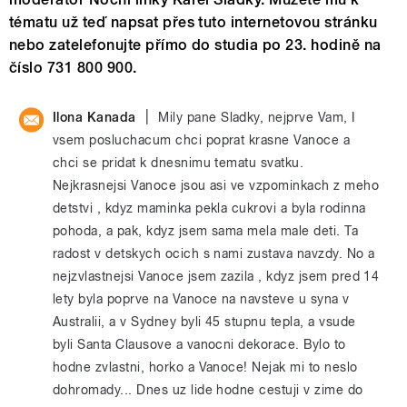
tématu už teď napsat přes tuto internetovou stránku
nebo zatelefonujte přímo do studia po 23. hodině na
číslo 731 800 900.
|
Ilona Kanada
Mily pane Sladky, nejprve Vam, I
vsem posluchacum chci poprat krasne Vanoce a
chci se pridat k dnesnimu tematu svatku.
Nejkrasnejsi Vanoce jsou asi ve vzpominkach z meho
detstvi , kdyz maminka pekla cukrovi a byla rodinna
pohoda, a pak, kdyz jsem sama mela male deti. Ta
radost v detskych ocich s nami zustava navzdy. No a
nejzvlastnejsi Vanoce jsem zazila , kdyz jsem pred 14
lety byla poprve na Vanoce na navsteve u syna v
Australii, a v Sydney byli 45 stupnu tepla, a vsude
byli Santa Clausove a vanocni dekorace. Bylo to
hodne zvlastni, horko a Vanoce! Nejak mi to neslo
dohromady... Dnes uz lide hodne cestuji v zime do