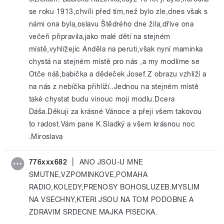
se roku 1913,chvíli před tím,než bylo zle,dnes však s
námi ona byla,oslavu Štědrého dne žila,dříve ona
večeři připravila,jako malé děti na stejném
místě,vyhlížejíc Anděla na peruti,však nyní maminka
chystá na stejném místě pro nás ,a my modlíme se
Otče náš,babička a dědeček Josef.Z obrazu vzhlíží a
na nás z nebíčka přihlíží..Jednou na stejném místě
také chystat budu vinouc moji modlu.Dcera
Dáša.Děkuji za krásné Vánoce a přeji všem takovou
to radost.Vám pane K.Sladký a všem krásnou noc
.Miroslava
|
776xxx682
ANO JSOU-U MNE
SMUTNE,VZPOMINKOVE,POMAHA
RADIO,KOLEDY,PRENOSY BOHOSLUZEB.MYSLIM
NA VSECHNY,KTERI JSOU NA TOM PODOBNE A
ZDRAVIM SRDECNE MAJKA PISECKA.