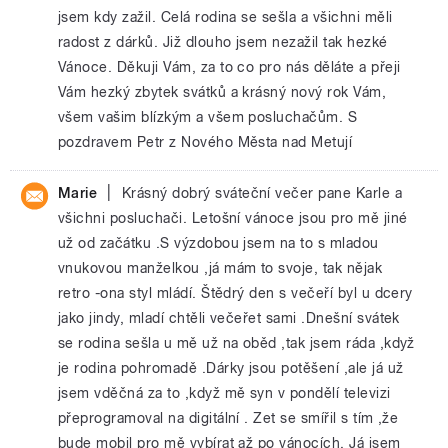
jsem kdy zažil. Celá rodina se sešla a všichni měli
radost z dárků. Již dlouho jsem nezažil tak hezké
Vánoce. Děkuji Vám, za to co pro nás děláte a přeji
Vám hezký zbytek svátků a krásný nový rok Vám,
všem vašim blízkým a všem posluchačům. S
pozdravem Petr z Nového Města nad Metují
|
Marie
Krásný dobrý sváteční večer pane Karle a
všichni posluchači. Letošní vánoce jsou pro mě jiné
už od začátku .S výzdobou jsem na to s mladou
vnukovou manželkou ,já mám to svoje, tak nějak
retro -ona styl mládí. Štědrý den s večeří byl u dcery
jako jindy, mladí chtěli večeřet sami .Dnešní svátek
se rodina sešla u mě už na oběd ,tak jsem ráda ,když
je rodina pohromadě .Dárky jsou potěšení ,ale já už
jsem vděčná za to ,když mě syn v pondělí televizi
přeprogramoval na digitální . Zet se smířil s tím ,že
bude mobil pro mě vybírat až po vánocích. Já jsem