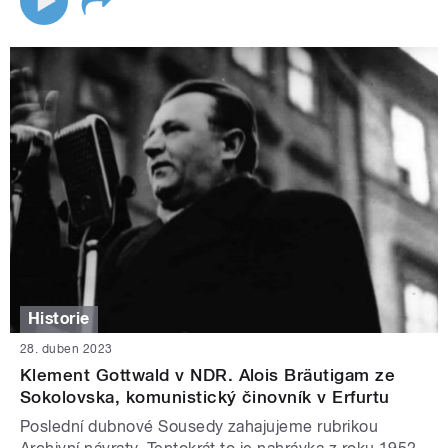
Historie
28. duben 2023
Klement Gottwald v NDR. Alois Bräutigam ze
Sokolovska, komunistický činovník v Erfurtu
Poslední dubnové Sousedy zahajujeme rubrikou