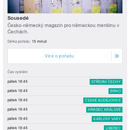
Sousedé
Česko-německý magazín pro německou menšinu v
Čechách.
Délka pořadu:
15 minut
Více o pořadu
Čas vysílání
pátek 19:45
STŘEDNÍ ČECHY
pátek 19:45
BRNO
pátek 19:45
ČESKÉ BUDĚJOVICE
pátek 19:45
HRADEC KRÁLOVÉ
pátek 19:45
KARLOVY VARY
pátek 19:45
LIBEREC