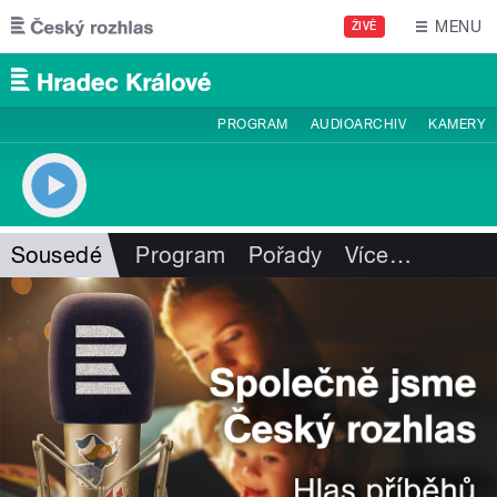
Přejít k hlavnímu obsahu
MENU
ŽIVĚ
PROGRAM
AUDIOARCHIV
KAMERY
Sousedé
Program
Pořady
Více
…