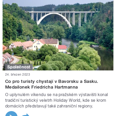
Společnost
24. březen 2023
Co pro turisty chystají v Bavorsku a Sasku.
Medailonek Friedricha Hartmanna
O uplynulém víkendu se na pražském výstavišti konal
tradiční turistický veletrh Holiday World, kde se krom
domácích představují také zahraniční regiony.