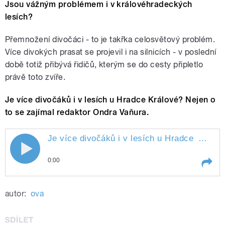
Jsou vážným problémem i v královéhradeckých
lesích?
Přemnožení divočáci - to je takřka celosvětový problém.
Více divokých prasat se projevil i na silnicích - v poslední
době totiž přibývá řidičů, kterým se do cesty připletlo
právě toto zvíře.
Je více divočáků i v lesích u Hradce Králové? Nejen o
to se zajímal redaktor Ondra Vaňura.
Je více divočáků i v lesích u Hradce
Králové?
Je více divočáků i v lesích u Hradce
0:00
Králové?
Play /
Králové?
Je více divočáků i v lesích u
autor:
ova
Hradce