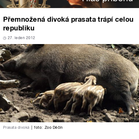
Přemnožená divoká prasata trápí celou
republiku
27. leden 2012
Prasata divoká
|
foto:
Zoo Děčín