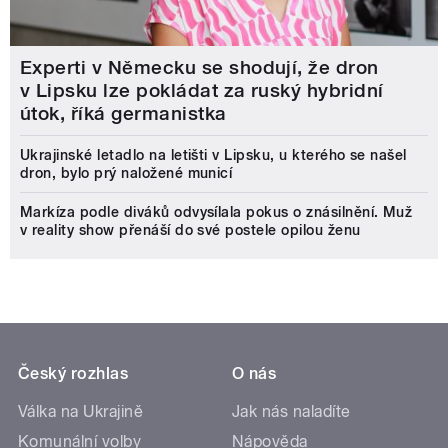
Experti v Německu se shodují, že dron
v Lipsku lze pokládat za ruský hybridní
útok, říká germanistka
Ukrajinské letadlo na letišti v Lipsku, u kterého se našel
dron, bylo prý naložené municí
Markíza podle diváků odvysílala pokus o znásilnění. Muž
v reality show přenáší do své postele opilou ženu
Český rozhlas
O nás
Válka na Ukrajině
Jak nás naladíte
Komunální volby
Nápověda