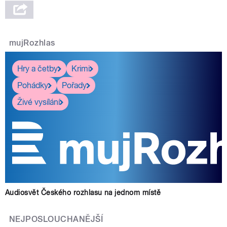
mujRozhlas
pause
Hry a četby
Krimi
Pohádky
Pořady
Živé vysílání
Audiosvět Českého rozhlasu na jednom místě
NEJPOSLOUCHANĚJŠÍ