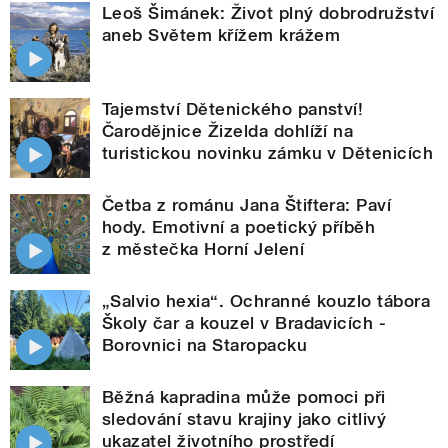
Leoš Šimánek: Život plný dobrodružství
aneb Světem křížem krážem
Tajemství Dětenického panství!
Čarodějnice Žizelda dohlíží na
turistickou novinku zámku v Dětenicích
Četba z románu Jana Štiftera: Paví
hody. Emotivní a poetický příběh
z městečka Horní Jelení
„Salvio hexia“. Ochranné kouzlo tábora
Školy čar a kouzel v Bradavicích -
Borovnici na Staropacku
Běžná kapradina může pomoci při
sledování stavu krajiny jako citlivý
ukazatel životního prostředí