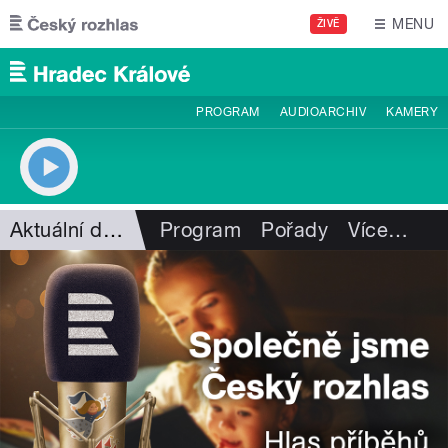
Přejít k hlavnímu obsahu
MENU
ŽIVĚ
PROGRAM
AUDIOARCHIV
KAMERY
Aktuální dění
Program
Pořady
Více
…