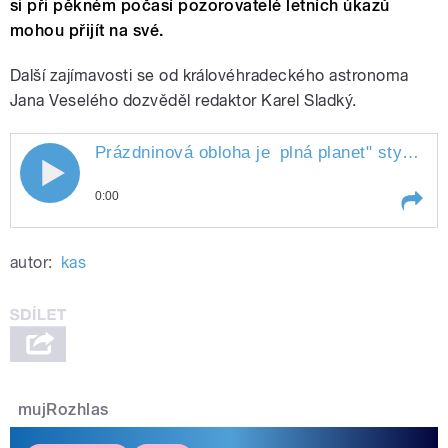
si při pěkném počasí pozorovatelé letních úkazů
mohou přijít na své.
Další zajímavosti se od královéhradeckého astronoma
Jana Veselého dozvěděl redaktor Karel Sladký.
Prázdninová obloha je
plná planet
" style="">
Prázdninová obloha je plná planet
0:00
Play /
plná planet
Prázdninová obloha je
autor:
kas
mujRozhlas
pause