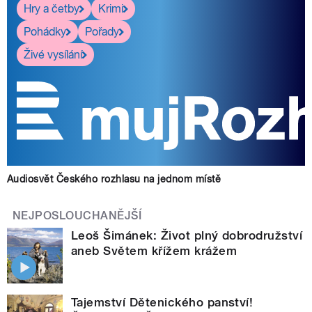
Hry a četby
Krimi
Pohádky
Pořady
Živé vysílání
Audiosvět Českého rozhlasu na jednom místě
NEJPOSLOUCHANĚJŠÍ
Leoš Šimánek: Život plný dobrodružství
aneb Světem křížem krážem
Tajemství Dětenického panství!