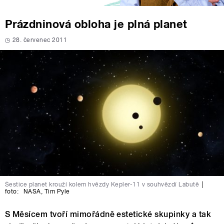
Prázdninová obloha je plná planet
28. červenec 2011
Šestice planet krouží kolem hvězdy Kepler-11 v souhvězdí Labutě
|
foto:
NASA
,
Tim Pyle
S Měsícem tvoří mimořádně estetické skupinky a tak