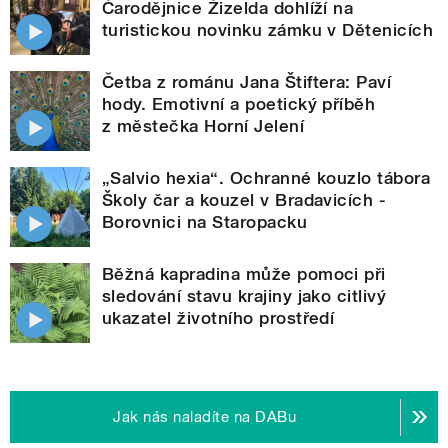
Čarodějnice Žizelda dohlíží na
turistickou novinku zámku v Dětenicích
Četba z románu Jana Štiftera: Paví
hody. Emotivní a poetický příběh
z městečka Horní Jelení
„Salvio hexia“. Ochranné kouzlo tábora
Školy čar a kouzel v Bradavicích -
Borovnici na Staropacku
Běžná kapradina může pomoci při
sledování stavu krajiny jako citlivý
ukazatel životního prostředí
Jak nás naladíte na DABu