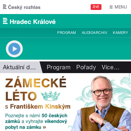
Přejít k hlavnímu obsahu
MENU
ŽIVĚ
PROGRAM
AUDIOARCHIV
KAMERY
Aktuální dění
Program
Pořady
Více
…