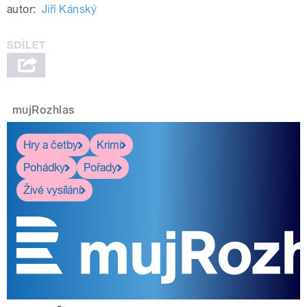
autor:
Jiří Kánský
mujRozhlas
Hry a četby
Krimi
Pohádky
Pořady
Živé vysílání