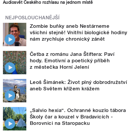
Audiosvět Českého rozhlasu na jednom místě
NEJPOSLOUCHANĚJŠÍ
Zombie buňky aneb Nestárneme
všichni stejně! Vnitřní biologické hodiny
nám zrychluje chronický zánět
Četba z románu Jana Štiftera: Paví
hody. Emotivní a poetický příběh
z městečka Horní Jelení
Leoš Šimánek: Život plný dobrodružství
aneb Světem křížem krážem
„Salvio hexia“. Ochranné kouzlo tábora
Školy čar a kouzel v Bradavicích -
Borovnici na Staropacku