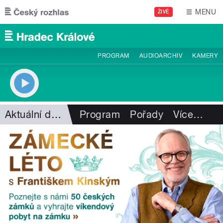
Přejít k hlavnímu obsahu
MENU
ŽIVĚ
PROGRAM
AUDIOARCHIV
KAMERY
Aktuální dění
Program
Pořady
Více
…