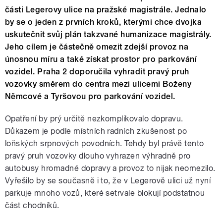
části Legerovy ulice na pražské magistrále. Jednalo
by se o jeden z prvních kroků, kterými chce dvojka
uskutečnit svůj plán takzvané humanizace magistrály.
Jeho cílem je částečně omezit zdejší provoz na
únosnou míru a také získat prostor pro parkování
vozidel. Praha 2 doporučila vyhradit pravý pruh
vozovky směrem do centra mezi ulicemi Boženy
Němcové a Tyršovou pro parkování vozidel.
Opatření by prý určitě nezkomplikovalo dopravu.
Důkazem je podle místních radních zkušenost po
loňských srpnových povodních. Tehdy byl právě tento
pravý pruh vozovky dlouho vyhrazen výhradně pro
autobusy hromadné dopravy a provoz to nijak neomezilo.
Vyřešilo by se současně i to, že v Legerově ulici už nyní
parkuje mnoho vozů, které setrvale blokují podstatnou
část chodníků.