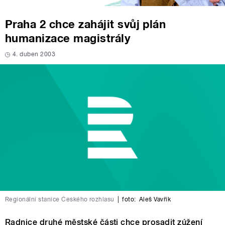
Praha 2 chce zahájit svůj plán
humanizace magistrály
4. duben 2003
Regionální stanice Českého rozhlasu
|
foto:
Aleš Vavřík
Radnice druhé městské části chce prosadit zúžení