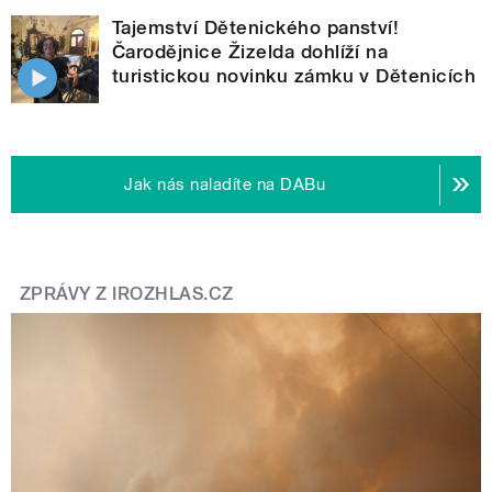
Tajemství Dětenického panství!
Čarodějnice Žizelda dohlíží na
turistickou novinku zámku v Dětenicích
Jak nás naladíte na DABu
ZPRÁVY Z IROZHLAS.CZ