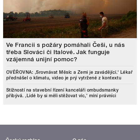
Ve Francii s požáry pomáhali Češi, u nás
třeba Slováci či Italové. Jak funguje
vzájemná unijní pomoc?
OVĚŘOVNA: ‚Srovnávat Měsíc a Zemi je zavádějící.‘ Lékař
přednášel o klimatu, video je prý vytržené z kontextu
Stížností na stavební řízení kanceláři ombudsmanky
přibývá. ‚Lidé by si měli stěžovat víc,‘ míní právníci