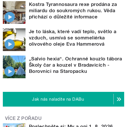
Kostra Tyrannosaura rexe prodána za
miliardu do soukromých rukou. Věda
přichází o důležité informace
Je to láska, které vadí teplo, světlo a
vzduch, usmívá se sommeliérka
olivového oleje Eva Hammerová
„Salvio hexia“. Ochranné kouzlo tábora
Školy čar a kouzel v Bradavicích -
Borovnici na Staropacku
Jak nás naladíte na DABu
VÍCE Z POŘADU
Poslechněte si: My a oni 1. 8. 2026