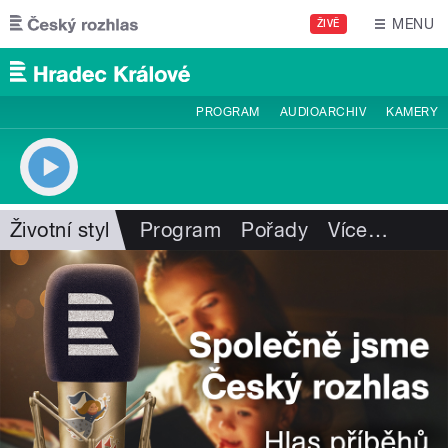
Přejít k hlavnímu obsahu
MENU
ŽIVĚ
PROGRAM
AUDIOARCHIV
KAMERY
Životní styl
Program
Pořady
Více
…