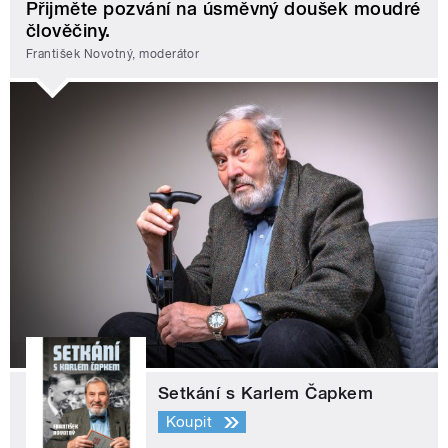
Přijměte pozvání na úsměvný doušek moudré
člověčiny.
František Novotný, moderátor
Setkání s Karlem Čapkem
Koupit