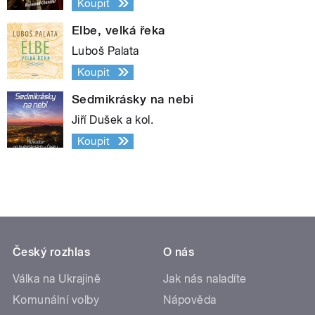
Koupit
Elbe, velká řeka
Luboš Palata
Koupit
Sedmikrásky na nebi
Jiří Dušek a kol.
Koupit
Český rozhlas
O nás
Válka na Ukrajině
Jak nás naladíte
Komunální volby
Nápověda