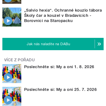
„Salvio hexia“. Ochranné kouzlo tábora
Školy čar a kouzel v Bradavicích -
Borovnici na Staropacku
Jak nás naladíte na DABu
VÍCE Z POŘADU
Poslechněte si: My a oni 1. 8. 2026
Poslechněte si: My a oni 25. 7. 2026