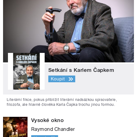
Setkání s Karlem Čapkem
Koupit
Literární fikce, pokus přiblížit literární nadsázkou spisovatele,
filozofa, ale hlavně člověka Karla Čapka trochu jinou formou.
Vysoké okno
Raymond Chandler