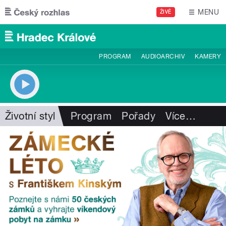
Přejít k hlavnímu obsahu
MENU
ŽIVĚ
PROGRAM
AUDIOARCHIV
KAMERY
Životní styl
Program
Pořady
Více
…