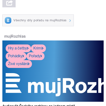
Všechny díly pořadu na mujRozhlas
mujRozhlas
Hry a četby
Krimi
Pohádky
Pořady
Živé vysílání