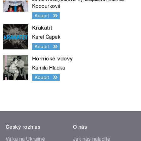
Kocourková
Koupit
Krakatit
Karel Čapek
Koupit
Hornické vdovy
Kamila Hladká
Koupit
Český rozhlas
O nás
Válka na Ukrajině
Jak nás naladíte