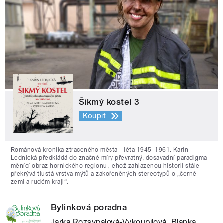
Šikmý kostel 3
Koupit
Románová kronika ztraceného města - léta 1945–1961. Karin
Lednická předkládá do značné míry převratný, dosavadní paradigma
měnící obraz hornického regionu, jehož zahlazenou historii stále
překrývá tlustá vrstva mýtů a zakořeněných stereotypů o „černé
zemi a rudém kraji“.
Bylinková poradna
Jarka Rozsypalová-Vykoupilová, Blanka