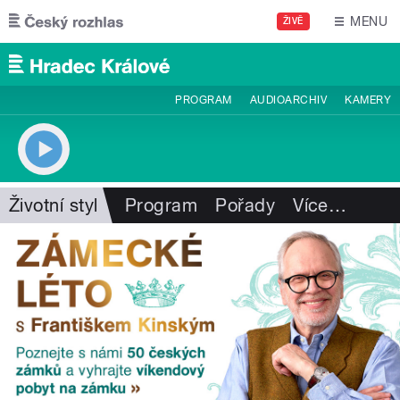
Přejít k hlavnímu obsahu
MENU
ŽIVĚ
PROGRAM
AUDIOARCHIV
KAMERY
Životní styl
Program
Pořady
Více
…