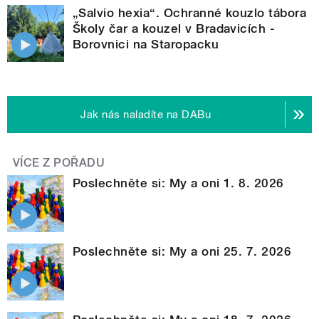
„Salvio hexia“. Ochranné kouzlo tábora
Školy čar a kouzel v Bradavicích -
Borovnici na Staropacku
Jak nás naladíte na DABu
VÍCE Z POŘADU
Poslechněte si: My a oni 1. 8. 2026
Poslechněte si: My a oni 25. 7. 2026