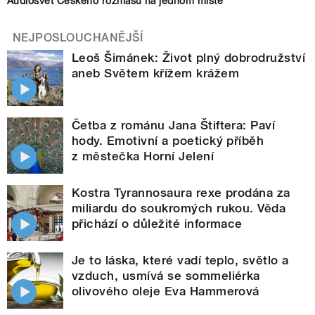
Audiosvět Českého rozhlasu na jednom místě
NEJPOSLOUCHANĚJŠÍ
Leoš Šimánek: Život plný dobrodružství
aneb Světem křížem krážem
Četba z románu Jana Štiftera: Paví
hody. Emotivní a poetický příběh
z městečka Horní Jelení
Kostra Tyrannosaura rexe prodána za
miliardu do soukromých rukou. Věda
přichází o důležité informace
Je to láska, které vadí teplo, světlo a
vzduch, usmívá se sommeliérka
olivového oleje Eva Hammerová