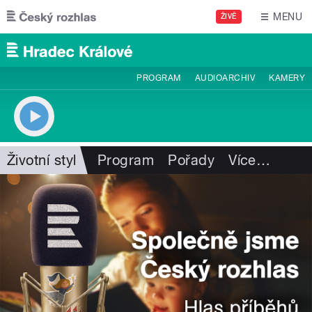
Přejít k hlavnímu obsahu
MENU
ŽIVĚ
PROGRAM
AUDIOARCHIV
KAMERY
Životní styl
Program
Pořady
Více
…