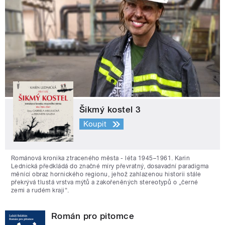
Šikmý kostel 3
Koupit
Románová kronika ztraceného města - léta 1945–1961. Karin
Lednická předkládá do značné míry převratný, dosavadní paradigma
měnící obraz hornického regionu, jehož zahlazenou historii stále
překrývá tlustá vrstva mýtů a zakořeněných stereotypů o „černé
zemi a rudém kraji“.
Román pro pitomce