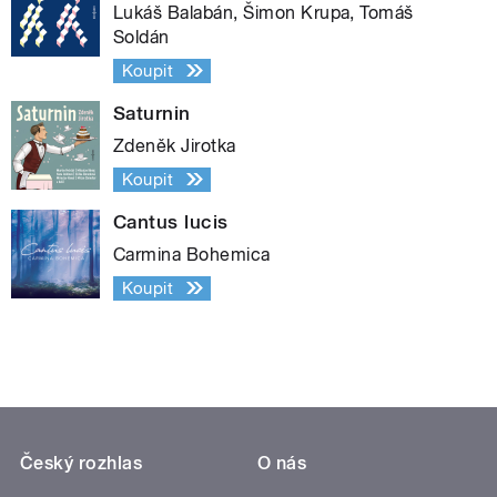
Lukáš Balabán, Šimon Krupa, Tomáš
Soldán
Koupit
Saturnin
Zdeněk Jirotka
Koupit
Cantus lucis
Carmina Bohemica
Koupit
Český rozhlas
O nás