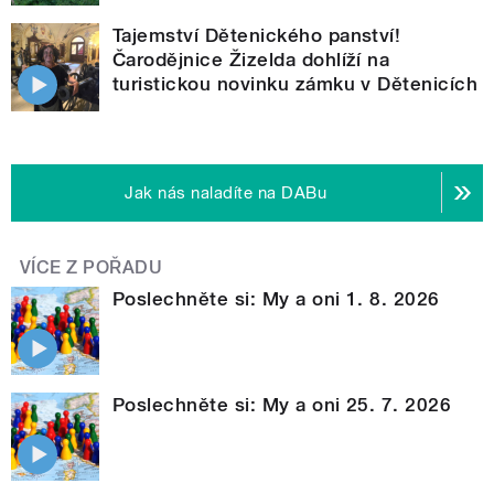
Tajemství Dětenického panství!
Čarodějnice Žizelda dohlíží na
turistickou novinku zámku v Dětenicích
Jak nás naladíte na DABu
VÍCE Z POŘADU
Poslechněte si: My a oni 1. 8. 2026
Poslechněte si: My a oni 25. 7. 2026