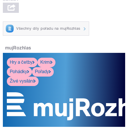
Všechny díly pořadu na mujRozhlas
mujRozhlas
Hry a četby
Krimi
Pohádky
Pořady
Živé vysílání