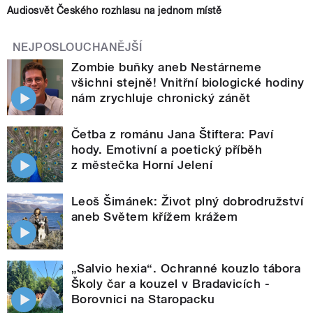
Audiosvět Českého rozhlasu na jednom místě
NEJPOSLOUCHANĚJŠÍ
Zombie buňky aneb Nestárneme
všichni stejně! Vnitřní biologické hodiny
nám zrychluje chronický zánět
Četba z románu Jana Štiftera: Paví
hody. Emotivní a poetický příběh
z městečka Horní Jelení
Leoš Šimánek: Život plný dobrodružství
aneb Světem křížem krážem
„Salvio hexia“. Ochranné kouzlo tábora
Školy čar a kouzel v Bradavicích -
Borovnici na Staropacku