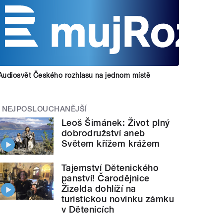
Audiosvět Českého rozhlasu na jednom místě
NEJPOSLOUCHANĚJŠÍ
Leoš Šimánek: Život plný
dobrodružství aneb
Světem křížem krážem
Tajemství Dětenického
panství! Čarodějnice
Žizelda dohlíží na
turistickou novinku zámku
v Dětenicích