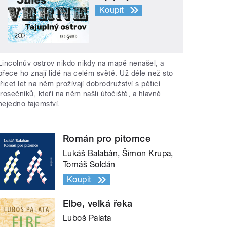
Koupit
Lincolnův ostrov nikdo nikdy na mapě nenašel, a
přece ho znají lidé na celém světě. Už déle než sto
třicet let na něm prožívají dobrodružství s pěticí
trosečníků, kteří na něm našli útočiště, a hlavně
nejedno tajemství.
Román pro pitomce
Lukáš Balabán, Šimon Krupa,
Tomáš Soldán
Koupit
Elbe, velká řeka
Luboš Palata