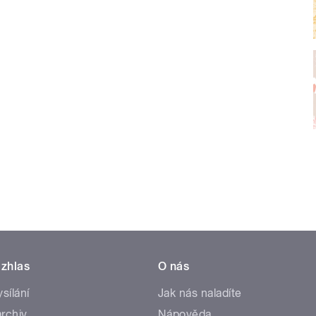
zhlas
O nás
ysílání
Jak nás naladíte
rchiv
Nápověda