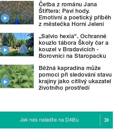
Četba z románu Jana
Štiftera: Paví hody.
Emotivní a poetický příběh
z městečka Horní Jelení
„Salvio hexia“. Ochranné
kouzlo tábora Školy čar a
kouzel v Bradavicích -
Borovnici na Staropacku
Běžná kapradina může
pomoci při sledování stavu
krajiny jako citlivý ukazatel
životního prostředí
Jak nás naladíte na DABu