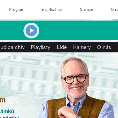
Program
mujRozhlas
Stanice
O r
udioarchiv
Playlisty
Lidé
Kamery
O nás