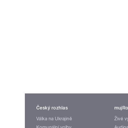
Český rozhlas
mujRo
Válka na Ukrajině
Živé v
Komunální volby
Audioa