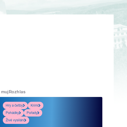
mujRozhlas
Hry a četby
Krimi
Pohádky
Pořady
Živé vysílání