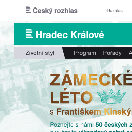
Přejít k hlavnímu obsahu
iRozhlas
Životní styl
Program
Pořady
A