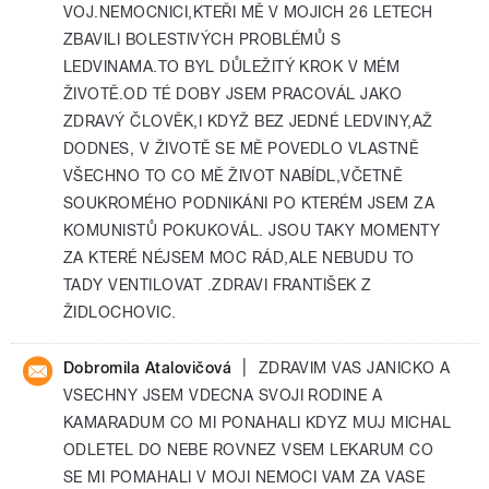
VOJ.NEMOCNICI,KTEŘI MĚ V MOJICH 26 LETECH
ZBAVILI BOLESTIVÝCH PROBLÉMŮ S
LEDVINAMA.TO BYL DŮLEŽITÝ KROK V MÉM
ŽIVOTĚ.OD TÉ DOBY JSEM PRACOVÁL JAKO
ZDRAVÝ ČLOVĚK,I KDYŽ BEZ JEDNÉ LEDVINY,AŽ
DODNES, V ŽIVOTĚ SE MĚ POVEDLO VLASTNĚ
VŠECHNO TO CO MĚ ŽIVOT NABÍDL,VČETNĚ
SOUKROMÉHO PODNIKÁNI PO KTERÉM JSEM ZA
KOMUNISTŮ POKUKOVÁL. JSOU TAKY MOMENTY
ZA KTERÉ NÉJSEM MOC RÁD,ALE NEBUDU TO
TADY VENTILOVAT .ZDRAVI FRANTIŠEK Z
ŽIDLOCHOVIC.
|
Dobromila Atalovičová
ZDRAVIM VAS JANICKO A
VSECHNY JSEM VDECNA SVOJI RODINE A
KAMARADUM CO MI PONAHALI KDYZ MUJ MICHAL
ODLETEL DO NEBE ROVNEZ VSEM LEKARUM CO
SE MI POMAHALI V MOJI NEMOCI VAM ZA VASE