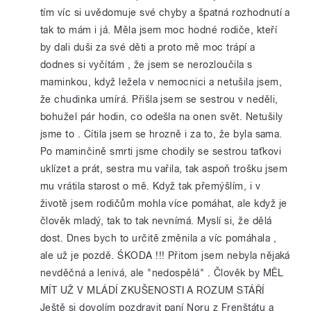
tím víc si uvědomuje své chyby a špatná rozhodnutí a
tak to mám i já. Měla jsem moc hodné rodiče, kteří
by dali duši za své děti a proto mě moc trápí a
dodnes si vyčítám , že jsem se nerozloučila s
maminkou, když ležela v nemocnici a netušila jsem,
že chudinka umírá. Přišla jsem se sestrou v neděli,
bohužel pár hodin, co odešla na onen svět. Netušily
jsme to . Cítila jsem se hrozně i za to, že byla sama.
Po maminčině smrti jsme chodily se sestrou taťkovi
uklízet a prát, sestra mu vařila, tak aspoň trošku jsem
mu vrátila starost o mě. Když tak přemýšlím, i v
životě jsem rodičům mohla více pomáhat, ale když je
člověk mladý, tak to tak nevnímá. Myslí si, že dělá
dost. Dnes bych to určitě změnila a víc pomáhala ,
ale už je pozdě. ŚKODA !!! Přitom jsem nebyla nějaká
nevděčná a lenivá, ale "nedospělá" . Člověk by MĚL
MÍT UŽ V MLÁDÍ ZKUŠENOSTI A ROZUM STÁŘÍ
Ještě si dovolím pozdravit paní Noru z Frenštátu a