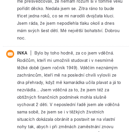
mě přesvědčovali, že nemám rozum si v tomhle věku
pořídit děcko. Nedala jsem se. Zítra ráno to bude
třicet jedna roků, co se mi narodili dvojčata kluci.
Jsem ráda, že jsem nepodlehla tlaku okolí a dnes
mám svých šest dětí. Mé největší bohatství. Dobrou
noc.
|
INKA
Bylo by toho hodně, za co jsem vděčná.
Rodičům, kteří mi umožnili studovat i v nesmírně
těžké době (jsem ročník 1949). Vděčím neznámým
zachráncům, kteří mě na poslední chvíli vylovili ze
dna přehrady, když mě kamarádka učila plavat a já to
nezvládla... Jsem vděčná za to, že jsem též za
obtížných finančních podmínek mohla slušně
vychovat 2 děti. V neposlední řadě jsem ale vděčná
sama sobě, že jsem se i v těžkých životních
situacích dokázala obrániit a postavit se na vlastní
nohy tak, abych i při změnách zaměstnání znovu