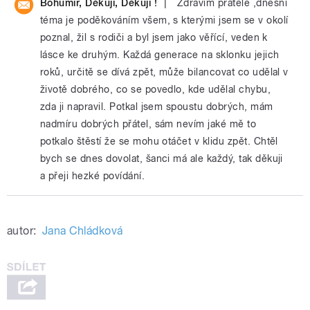
|
Bohumír, Děkuji, Děkuji !
Zdravím přátele ,dnešní
téma je poděkováním všem, s kterými jsem se v okolí
poznal, žil s rodiči a byl jsem jako věřící, veden k
lásce ke druhým. Každá generace na sklonku jejich
roků, určitě se dívá zpět, může bilancovat co udělal v
životě dobrého, co se povedlo, kde udělal chybu,
zda ji napravil. Potkal jsem spoustu dobrých, mám
nadmíru dobrých přátel, sám nevím jaké mě to
potkalo štěstí že se mohu otáčet v klidu zpět. Chtěl
bych se dnes dovolat, šanci má ale každý, tak děkuji
a přeji hezké povídání.
autor:
Jana Chládková