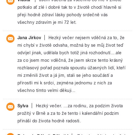
potkalo ať zlé i dobré tak to v životě chodí hlavně si
přeji hodně zdraví lásky pohody srdečně vás
všechny zdravím je mi 72 let.
|
Jana Jirkov
Hezký večer nejsem vděčná za to, že
mi chybí v životě odvaha, možná by se můj život teď
odvíjel jinak, udělala bych totiž jiná rozhodnutí....ale
za co jsem moc vděčná, že jsem skrze tento krásný
rozhlasový pořad poznala spoustu úžasných lidí, kteří
mi změnili život a já jim, stali se jeho součástí a
přirostli mi k srdci, zejména jednomu z nich za
všechno tímto velmi děkuji...
|
Sylva
Hezký večer. ...za rodinu, za podzim života
prožitý v Brně a za to že tento i kalendářní podzim
přináší do života hodně radosti.