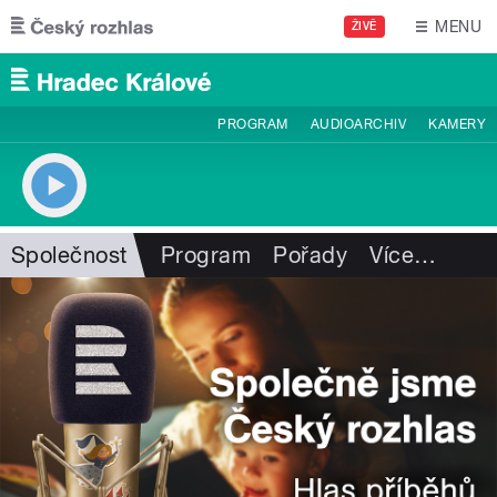
Přejít k hlavnímu obsahu
MENU
ŽIVĚ
PROGRAM
AUDIOARCHIV
KAMERY
Společnost
Program
Pořady
Více
…