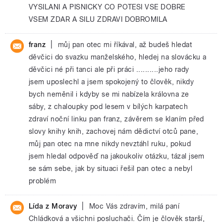
VYSILANI A PISNICKY CO POTESI VSE DOBRE
VSEM ZDAR A SILU ZDRAVI DOBROMILA
|
franz
můj pan otec mi říkával, až budeš hledat
děvčici do svazku manželského, hledej na slovácku a
děvčici né při tanci ale při práci ..........jeho rady
jsem uposlechl a jsem spokojený to člověk, nikdy
bych neměnil i kdyby se mi nabízela královna ze
sáby, z chaloupky pod lesem v bílých karpatech
zdraví noční linku pan franz, závěrem se klaním před
slovy knihy knih, zachovej nám dědictví otců pane,
můj pan otec na mne nikdy nevztáhl ruku, pokud
jsem hledal odpověď na jakoukoliv otázku, tázal jsem
se sám sebe, jak by situaci řešil pan otec a nebyl
problém
|
Lída z Moravy
Moc Vás zdravím, milá paní
Chládková a všichni posluchači. Čím je člověk starší,