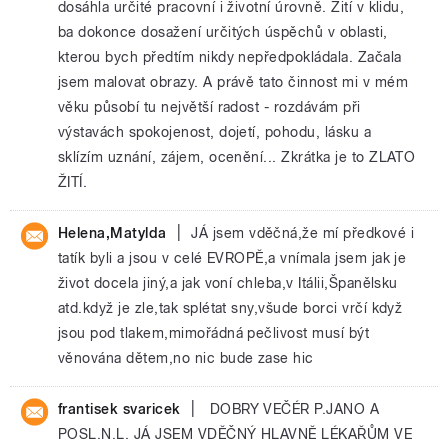
dosáhla určité pracovní i životní úrovně. Žití v klidu,
ba dokonce dosažení určitých úspěchů v oblasti,
kterou bych předtím nikdy nepředpokládala. Začala
jsem malovat obrazy. A právě tato činnost mi v mém
věku působí tu největší radost - rozdávám při
výstavách spokojenost, dojetí, pohodu, lásku a
sklízím uznání, zájem, ocenění... Zkrátka je to ZLATO
ŽITÍ.
|
Helena,Matylda
JÁ jsem vděčná,že mí předkové i
tatík byli a jsou v celé EVROPĚ,a vnímala jsem jak je
život docela jiný,a jak voní chleba,v Itálii,Španělsku
atd.když je zle,tak splétat sny,všude borci vrčí když
jsou pod tlakem,mimořádná pečlivost musí být
věnována dětem,no nic bude zase hic
|
frantisek svaricek
DOBRY VEČÉR P.JANO A
POSL.N.L. JÁ JSEM VDĚČNÝ HLAVNĚ LÉKAŘŮM VE