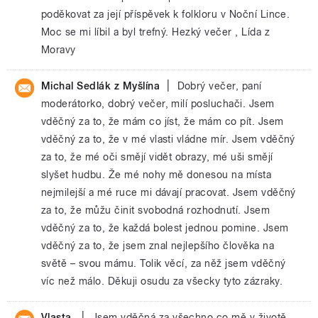
poděkovat za její příspěvek k folkloru v Noční Lince.
Moc se mi líbil a byl trefný. Hezký večer , Lída z
Moravy
|
Michal Sedlák z Myšlína
Dobrý večer, paní
moderátorko, dobrý večer, milí posluchači. Jsem
vděčný za to, že mám co jíst, že mám co pít. Jsem
vděčný za to, že v mé vlasti vládne mír. Jsem vděčný
za to, že mé oči smějí vidět obrazy, mé uši smějí
slyšet hudbu. Že mé nohy mě donesou na místa
nejmilejší a mé ruce mi dávají pracovat. Jsem vděčný
za to, že můžu činit svobodná rozhodnutí. Jsem
vděčný za to, že každá bolest jednou pomine. Jsem
vděčný za to, že jsem znal nejlepšího člověka na
světě – svou mámu. Tolik věcí, za něž jsem vděčný
víc než málo. Děkuji osudu za všecky tyto zázraky.
|
Vlasta
Jsem vděčná za všechno co mě v životě