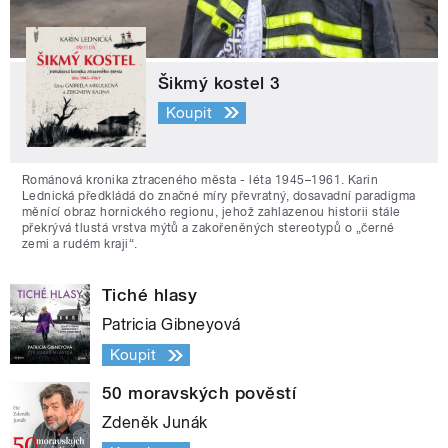
Šikmý kostel 3
Koupit
Románová kronika ztraceného města - léta 1945–1961. Karin
Lednická předkládá do značné míry převratný, dosavadní paradigma
měnící obraz hornického regionu, jehož zahlazenou historii stále
překrývá tlustá vrstva mýtů a zakořeněných stereotypů o „černé
zemi a rudém kraji“.
Tiché hlasy
Patricia Gibneyová
Koupit
50 moravských pověstí
Zdeněk Junák