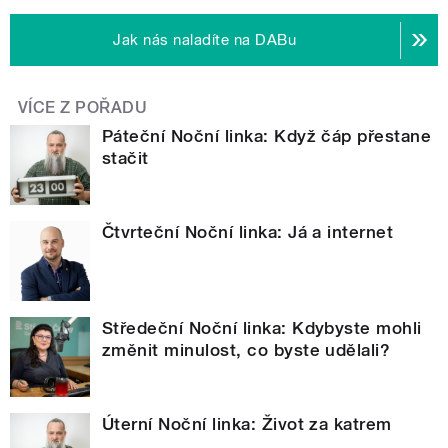
Jak nás naladíte na DABu
VÍCE Z POŘADU
Páteční Noční linka: Když čáp přestane
stačit
Čtvrteční Noční linka: Já a internet
Středeční Noční linka: Kdybyste mohli
změnit minulost, co byste udělali?
Úterní Noční linka: Život za katrem