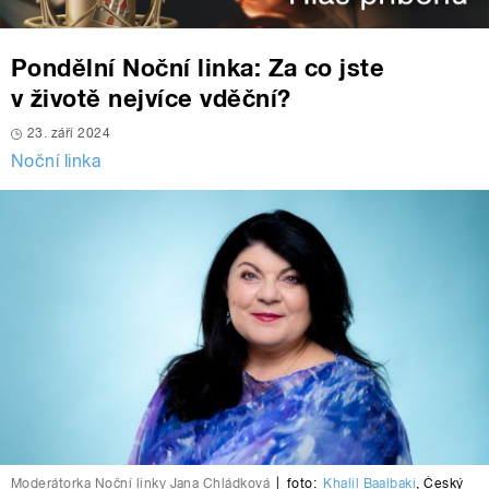
Pondělní Noční linka: Za co jste
v životě nejvíce vděční?
23. září 2024
Noční linka
Moderátorka Noční linky Jana Chládková
|
foto:
Khalil Baalbaki
,
Český