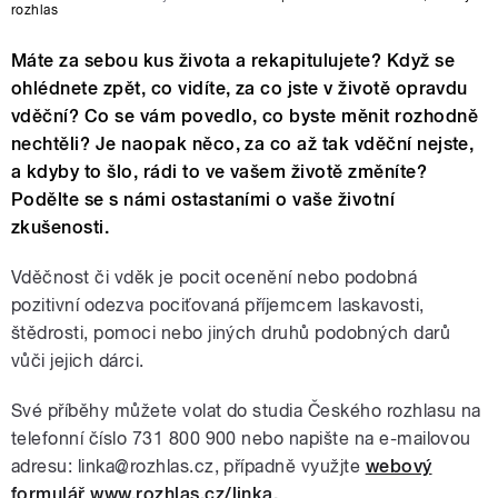
rozhlas
Máte za sebou kus života a rekapitulujete? Když se
ohlédnete zpět, co vidíte, za co jste v životě opravdu
vděční? Co se vám povedlo, co byste měnit rozhodně
nechtěli? Je naopak něco, za co až tak vděční nejste,
a kdyby to šlo, rádi to ve vašem životě změníte?
Podělte se s námi ostastaními o vaše životní
zkušenosti.
Vděčnost či vděk je pocit ocenění nebo podobná
pozitivní odezva pociťovaná příjemcem laskavosti,
štědrosti, pomoci nebo jiných druhů podobných darů
vůči jejich dárci.
Své příběhy můžete volat do studia Českého rozhlasu na
telefonní číslo 731 800 900 nebo napište na e-mailovou
adresu: linka@rozhlas.cz, případně využjte
webový
formulář www.rozhlas.cz/linka.