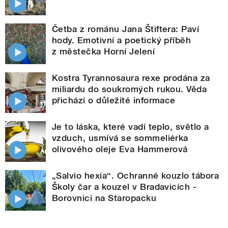
Četba z románu Jana Štiftera: Paví
hody. Emotivní a poetický příběh
z městečka Horní Jelení
Kostra Tyrannosaura rexe prodána za
miliardu do soukromých rukou. Věda
přichází o důležité informace
Je to láska, které vadí teplo, světlo a
vzduch, usmívá se sommeliérka
olivového oleje Eva Hammerová
„Salvio hexia“. Ochranné kouzlo tábora
Školy čar a kouzel v Bradavicích -
Borovnici na Staropacku