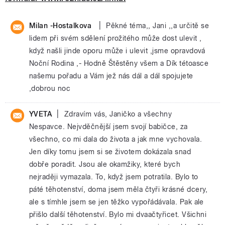
|
Milan -Hostalkova
Pěkné téma,, Jani ,,a určitě se
lidem při svém sdělení prožitého může dost ulevit ,
když našli jinde oporu může i ulevit ,jsme opravdová
Noční Rodina ,- Hodně Štěstěny všem a Dík tétoasce
našemu pořadu a Vám jež nás dál a dál spojujete
,dobrou noc
|
YVETA
Zdravím vás, Janičko a všechny
Nespavce. Nejvděčnější jsem svojí babičce, za
všechno, co mi dala do života a jak mne vychovala.
Jen díky tomu jsem si se životem dokázala snad
dobře poradit. Jsou ale okamžiky, které bych
nejraději vymazala. To, když jsem potratila. Bylo to
páté těhotenství, doma jsem měla čtyři krásné dcery,
ale s tímhle jsem se jen těžko vypořádávala. Pak ale
přišlo další těhotenství. Bylo mi dvaačtyřicet. Všichni