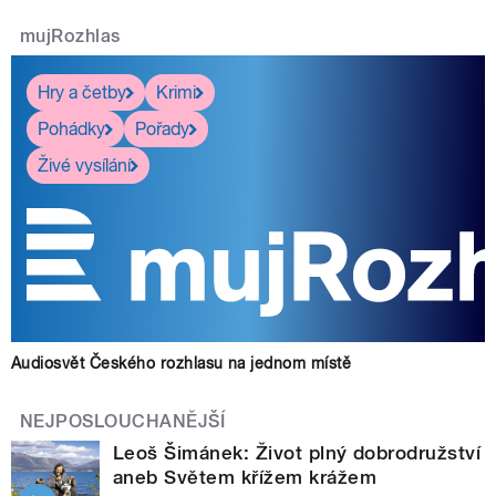
mujRozhlas
Hry a četby
Krimi
Pohádky
Pořady
Živé vysílání
Audiosvět Českého rozhlasu na jednom místě
NEJPOSLOUCHANĚJŠÍ
Leoš Šimánek: Život plný dobrodružství
aneb Světem křížem krážem