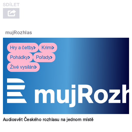
mujRozhlas
Hry a četby
Krimi
Pohádky
Pořady
Živé vysílání
Audiosvět Českého rozhlasu na jednom místě