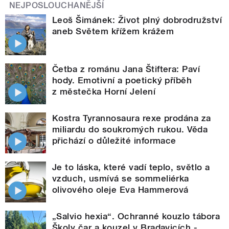
NEJPOSLOUCHANĚJŠÍ
Leoš Šimánek: Život plný dobrodružství
aneb Světem křížem krážem
Četba z románu Jana Štiftera: Paví
hody. Emotivní a poetický příběh
z městečka Horní Jelení
Kostra Tyrannosaura rexe prodána za
miliardu do soukromých rukou. Věda
přichází o důležité informace
Je to láska, které vadí teplo, světlo a
vzduch, usmívá se sommeliérka
olivového oleje Eva Hammerová
„Salvio hexia“. Ochranné kouzlo tábora
Školy čar a kouzel v Bradavicích -