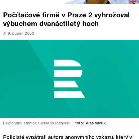
Počítačové firmě v Praze 2 vyhrožoval
výbuchem dvanáctiletý hoch
9. duben 2003
Regionální stanice Českého rozhlasu
|
foto:
Aleš Vavřík
Policisté vypátrali autora anonymního vzkazu, který v