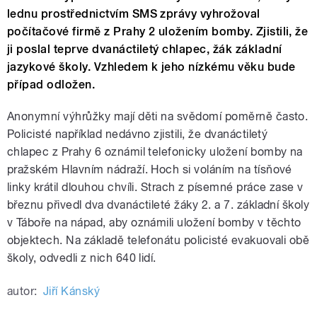
lednu prostřednictvím SMS zprávy vyhrožoval
počítačové firmě z Prahy 2 uložením bomby. Zjistili, že
ji poslal teprve dvanáctiletý chlapec, žák základní
jazykové školy. Vzhledem k jeho nízkému věku bude
případ odložen.
Anonymní výhrůžky mají děti na svědomí poměrně často.
Policisté například nedávno zjistili, že dvanáctiletý
chlapec z Prahy 6 oznámil telefonicky uložení bomby na
pražském Hlavním nádraží. Hoch si voláním na tísňové
linky krátil dlouhou chvíli. Strach z písemné práce zase v
březnu přivedl dva dvanáctileté žáky 2. a 7. základní školy
v Táboře na nápad, aby oznámili uložení bomby v těchto
objektech. Na základě telefonátu policisté evakuovali obě
školy, odvedli z nich 640 lidí.
autor:
Jiří Kánský