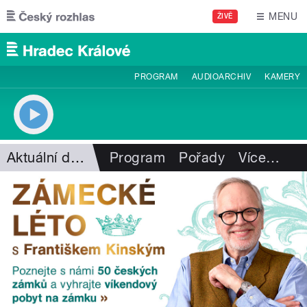
Přejít k hlavnímu obsahu
MENU
ŽIVĚ
PROGRAM
AUDIOARCHIV
KAMERY
Aktuální dění
Program
Pořady
Více
…