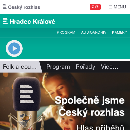
Přejít k hlavnímu obsahu
MENU
ŽIVĚ
PROGRAM
AUDIOARCHIV
KAMERY
Folk a country
Program
Pořady
Více
…