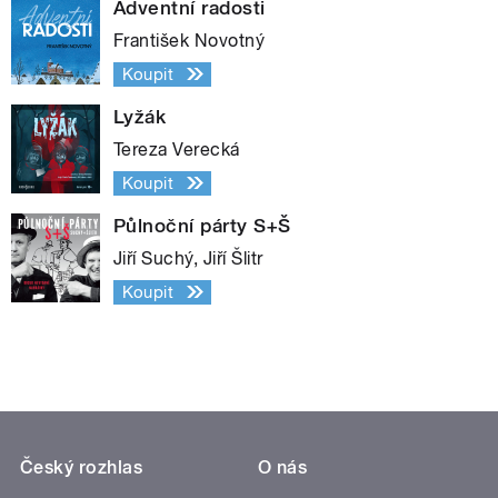
Adventní radosti
František Novotný
Koupit
Lyžák
Tereza Verecká
Koupit
Půlnoční párty S+Š
Jiří Suchý, Jiří Šlitr
Koupit
Český rozhlas
O nás