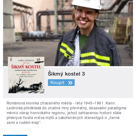
Šikmý kostel 3
Koupit
Románová kronika ztraceného města - léta 1945–1961. Karin
Lednická předkládá do značné míry převratný, dosavadní paradigma
měnící obraz hornického regionu, jehož zahlazenou historii stále
překrývá tlustá vrstva mýtů a zakořeněných stereotypů o „černé
zemi a rudém kraji“.