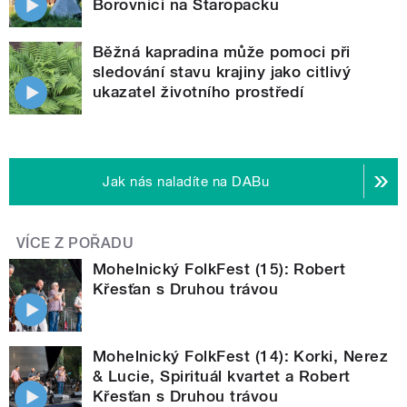
Borovnici na Staropacku
Běžná kapradina může pomoci při
sledování stavu krajiny jako citlivý
ukazatel životního prostředí
Jak nás naladíte na DABu
VÍCE Z POŘADU
Mohelnický FolkFest (15): Robert
Křesťan s Druhou trávou
Mohelnický FolkFest (14): Korki, Nerez
& Lucie, Spirituál kvartet a Robert
Křesťan s Druhou trávou