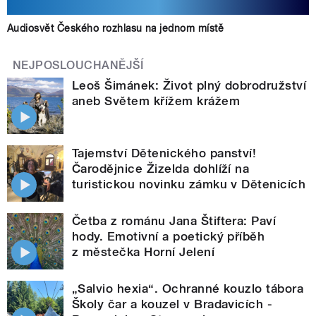
Audiosvět Českého rozhlasu na jednom místě
NEJPOSLOUCHANĚJŠÍ
Leoš Šimánek: Život plný dobrodružství
aneb Světem křížem krážem
Tajemství Dětenického panství!
Čarodějnice Žizelda dohlíží na
turistickou novinku zámku v Dětenicích
Četba z románu Jana Štiftera: Paví
hody. Emotivní a poetický příběh
z městečka Horní Jelení
„Salvio hexia“. Ochranné kouzlo tábora
Školy čar a kouzel v Bradavicích -