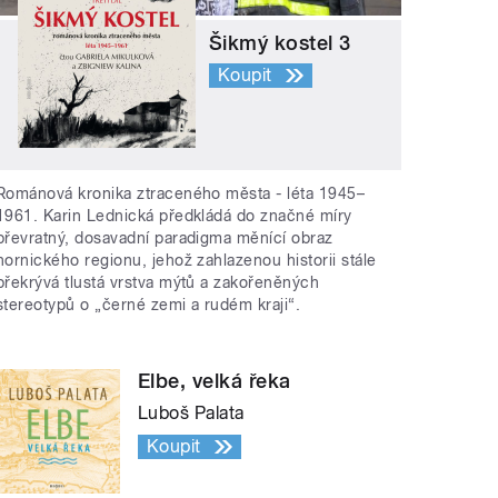
Šikmý kostel 3
Koupit
Románová kronika ztraceného města - léta 1945–
1961. Karin Lednická předkládá do značné míry
převratný, dosavadní paradigma měnící obraz
hornického regionu, jehož zahlazenou historii stále
překrývá tlustá vrstva mýtů a zakořeněných
stereotypů o „černé zemi a rudém kraji“.
Elbe, velká řeka
Luboš Palata
Koupit