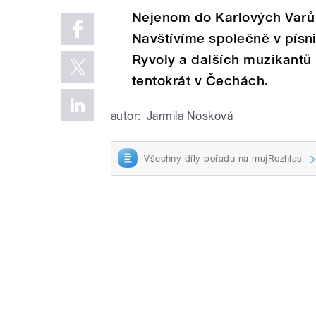
Nejenom do Karlových Varů
Navštívíme společně v pís
Ryvoly a dalších muzikant
tentokrát v Čechách.
autor:
Jarmila Nosková
Všechny díly pořadu na mujRozhlas