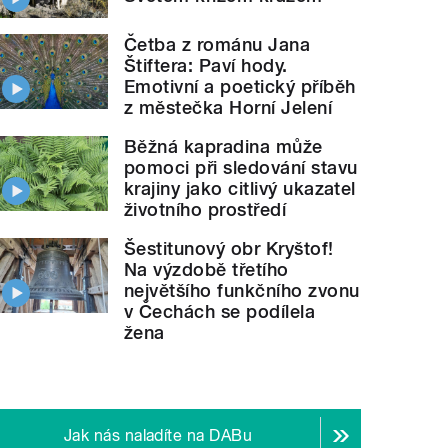
Četba z románu Jana
Štiftera: Paví hody.
Emotivní a poetický příběh
z městečka Horní Jelení
Běžná kapradina může
pomoci při sledování stavu
krajiny jako citlivý ukazatel
životního prostředí
Šestitunový obr Kryštof!
Na výzdobě třetího
největšího funkčního zvonu
v Čechách se podílela
žena
Jak nás naladíte na DABu