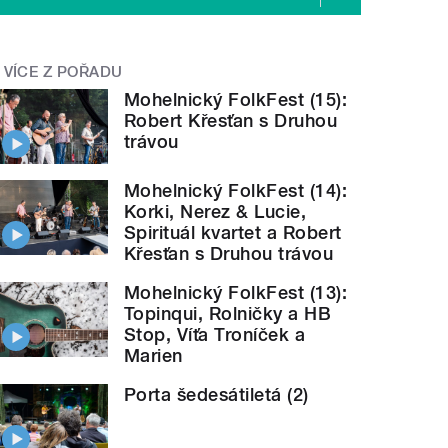
VÍCE Z POŘADU
Mohelnický FolkFest (15):
Robert Křesťan s Druhou
trávou
Mohelnický FolkFest (14):
Korki, Nerez & Lucie,
Spirituál kvartet a Robert
Křesťan s Druhou trávou
Mohelnický FolkFest (13):
Topinqui, Rolničky a HB
Stop, Víťa Troníček a
Marien
Porta šedesátiletá (2)