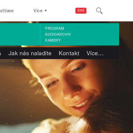
ozhlase
Více
ŽIVĚ
PROGRAM
AUDIOARCHIV
KAMERY
s
Jak nás naladíte
Kontakt
Více
…