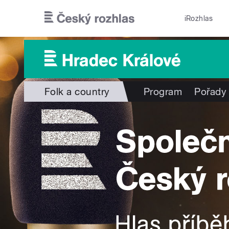
Přejít k hlavnímu obsahu
iRozhlas
Folk a country
Program
Pořady