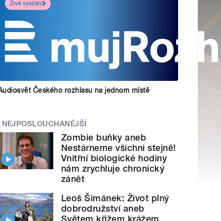
Živé vysílání
Audiosvět Českého rozhlasu na jednom místě
NEJPOSLOUCHANĚJŠÍ
Zombie buňky aneb
Nestárneme všichni stejně!
Vnitřní biologické hodiny
nám zrychluje chronický
zánět
Leoš Šimánek: Život plný
dobrodružství aneb
Světem křížem krážem