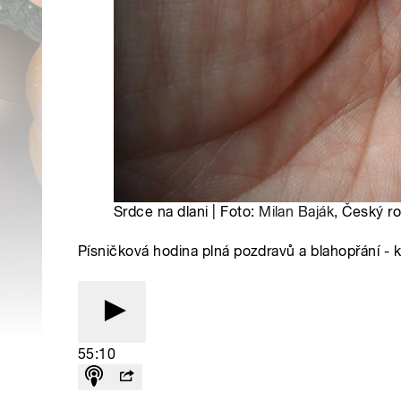
Srdce na dlani | Foto:
Milan Baják
, Český r
Písničková hodina plná pozdravů a blahopřání - 
55:10