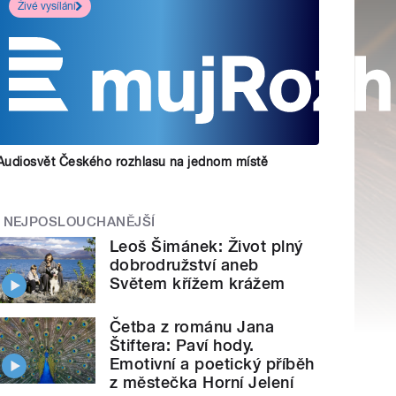
Živé vysílání
Audiosvět Českého rozhlasu na jednom místě
NEJPOSLOUCHANĚJŠÍ
Leoš Šimánek: Život plný
dobrodružství aneb
Světem křížem krážem
Četba z románu Jana
Štiftera: Paví hody.
Emotivní a poetický příběh
z městečka Horní Jelení