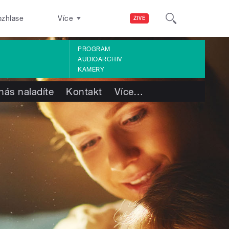
ozhlase
Více
ŽIVĚ
PROGRAM
AUDIOARCHIV
KAMERY
nás naladíte
Kontakt
Více
…