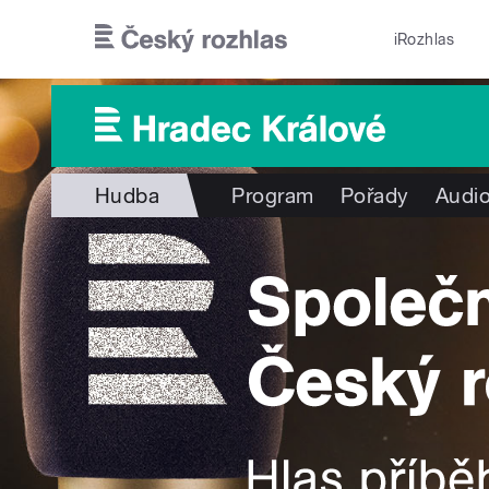
Přejít k hlavnímu obsahu
iRozhlas
Hudba
Program
Pořady
Audio