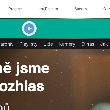
Program
mujRozhlas
Stanice
O r
archiv
Playlisty
Lidé
Kamery
O nás
Jak 