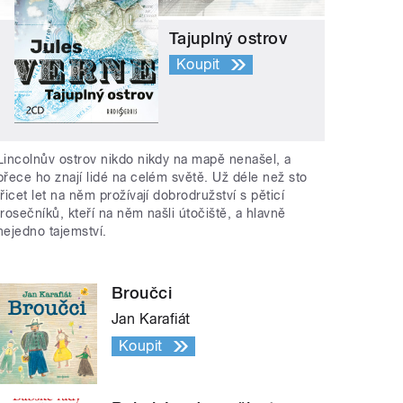
Tajuplný ostrov
Koupit
Lincolnův ostrov nikdo nikdy na mapě nenašel, a
přece ho znají lidé na celém světě. Už déle než sto
třicet let na něm prožívají dobrodružství s pěticí
trosečníků, kteří na něm našli útočiště, a hlavně
nejedno tajemství.
Broučci
Jan Karafiát
Koupit