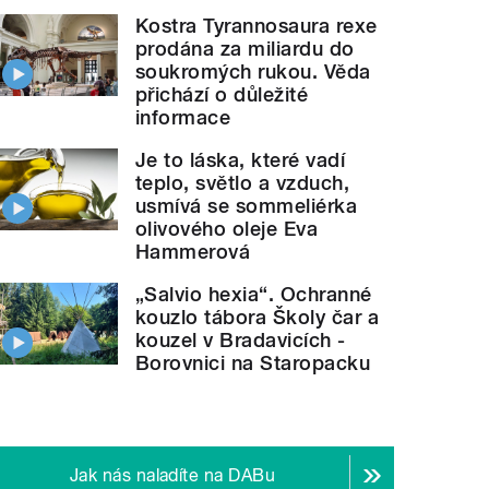
Kostra Tyrannosaura rexe
prodána za miliardu do
soukromých rukou. Věda
přichází o důležité
informace
Je to láska, které vadí
teplo, světlo a vzduch,
usmívá se sommeliérka
olivového oleje Eva
Hammerová
„Salvio hexia“. Ochranné
kouzlo tábora Školy čar a
kouzel v Bradavicích -
Borovnici na Staropacku
Jak nás naladíte na DABu