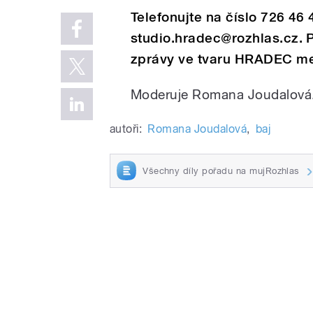
Telefonujte na číslo 726 46
studio.hradec@rozhlas.cz. 
zprávy ve tvaru HRADEC meze
Moderuje Romana Joudalová
autoři:
Romana Joudalová
,
baj
Všechny díly pořadu na mujRozhlas