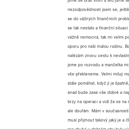
jsme se brali vloni a teď jsme s
nezodpovědnosti jsem se, ještě
se do vážných finančních problé
se tak nestalo a finanční situa
vážně nemocná, tak mi velmi po
oporu pro naši malou rodinu. B
nalézám znovu cestu k nevlastn
jsme po rozvodu a manželka mi
vše překleneme. Velmi miluji ma
stále pomáhat, když jí je špatn
snad bude zase vše dobré a nap
brzy na operaci a vidí že se 
ale doufám. Mám v současnosti 
musí přijmout takový jaký je a 