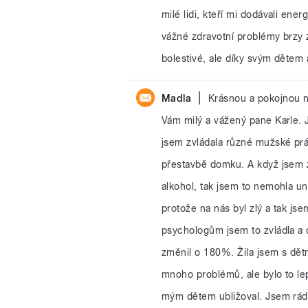
milé lidi, kteří mi dodávali ene
vážné zdravotní problémy brzy 
bolestivé, ale díky svým dětem
|
Madla
Krásnou a pokojnou n
Vám milý a vážený pane Karle. J
jsem zvládala různé mužské prá
přestavbě domku. A když jsem zj
alkohol, tak jsem to nemohla un
protože na nás byl zlý a tak js
psychologům jsem to zvládla a d
změnil o 180%. Žila jsem s dět
mnoho problémů, ale bylo to le
mým dětem ubližoval. Jsem ráda