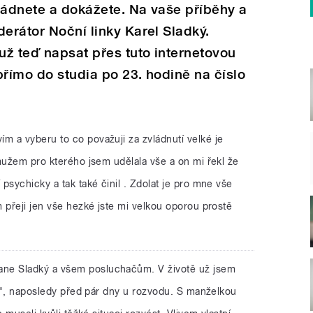
ládnete a dokážete. Na vaše příběhy a
derátor Noční linky Karel Sladký.
ž teď napsat přes tuto internetovou
přímo do studia po 23. hodině na číslo
ím a vyberu to co považuji za zvládnutí velké je
mužem pro kterého jsem udělala vše a on mi řekl že
psychicky a tak také činil . Zdolat je pro mne vše
 přeji jen vše hezké jste mi velkou oporou prostě
ane Sladký a všem posluchačům. V životě už jsem
to", naposledy před pár dny u rozvodu. S manželkou