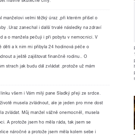
dět hlavně skutečné činy.
al manželovi velmi těžký úraz ,při kterém přišel o
by .Uraz zanechal i další trvalé následky na zdraví
 a o manžela pečuji i při pobytu v nemocnici. V
é děti a k nim mi přibyla 24 hodinová péče o
nout a ještě zajištovat finančně rodinu.. O
mám strach jak budu dál zvládat .protože už mám
linku všem i Vám milý pane Sladký přeji ze srdce.
ivotě musela zvládnout, ale je jeden pro mne dost
ela zvládat. Můj manžel vážně onemocněl, musela
oci. A protože jsem ho měla ráda, tak jsem se
 velice náročné a protože jsem měla kolem sebe i