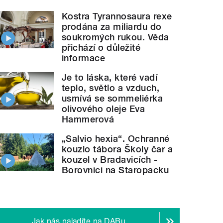
Kostra Tyrannosaura rexe
prodána za miliardu do
soukromých rukou. Věda
přichází o důležité
informace
Je to láska, které vadí
teplo, světlo a vzduch,
usmívá se sommeliérka
olivového oleje Eva
Hammerová
„Salvio hexia“. Ochranné
kouzlo tábora Školy čar a
kouzel v Bradavicích -
Borovnici na Staropacku
Jak nás naladíte na DABu