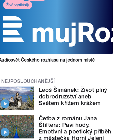
Živé vysílání
Audiosvět Českého rozhlasu na jednom místě
NEJPOSLOUCHANĚJŠÍ
Leoš Šimánek: Život plný
dobrodružství aneb
Světem křížem krážem
Četba z románu Jana
Štiftera: Paví hody.
Emotivní a poetický příběh
z městečka Horní Jelení