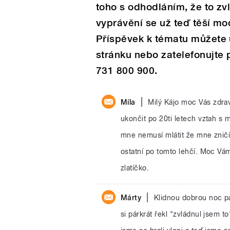
toho s odhodláním, že to zv
vyprávění se už teď těší mo
Příspěvek k tématu můžete u
stránku nebo zatelefonujte 
731 800 900.
|
Míla
Milý Kájo moc Vás zdrav
ukončit po 20ti letech vztah s 
mne nemusí mlátit že mne zničí 
ostatní po tomto lehčí. Moc Vám
zlatíčko.
|
Márty
Klidnou dobrou noc p
si párkrát řekl "zvládnul jsem 