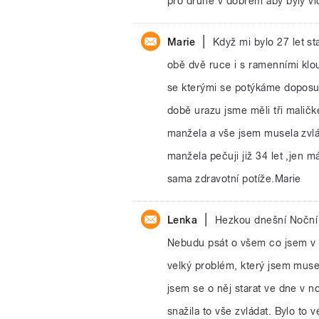
pro druhé v dobrém aby byly vi
|
Marie
Když mi bylo 27 let st
obě dvě ruce i s ramenními klou
se kterými se potýkáme doposud
době urazu jsme měli tři maličk
manžela a vše jsem musela zvlád
manžela pečuji již 34 let ,jen 
sama zdravotní potíže.Marie
|
Lenka
Hezkou dnešní Noční 
Nebudu psát o všem co jsem v ž
velký problém, který jsem mus
jsem se o něj starat ve dne v n
snažila to vše zvládat. Bylo to