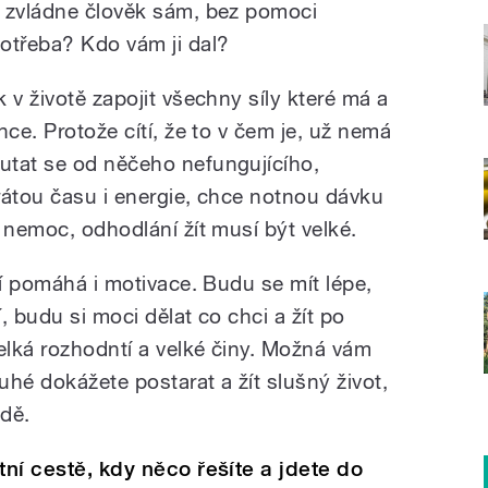
o zvládne člověk sám, bez pomoci
třeba? Kdo vám ji dal?
 v životě zapojit všechny síly které má a
hce. Protože cítí, že to v čem je, už nemá
utat se od něčeho nefungujícího,
rátou času i energie, chce notnou dávku
 nemoc, odhodlání žít musí být velké.
cí pomáhá i motivace. Budu se mít lépe,
, budu si moci dělat co chci a žít po
elká rozhodntí a velké činy. Možná vám
uhé dokážete postarat a žít slušný život,
dě.
tní cestě, kdy něco řešíte a jdete do