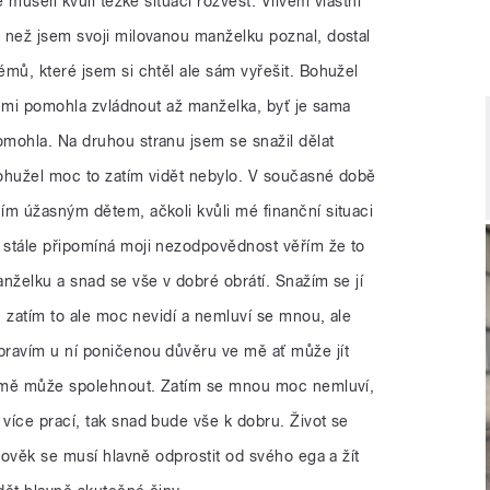
e museli kvůli těžké situaci rozvést. Vlivem vlastní
 než jsem svoji milovanou manželku poznal, dostal
mů, které jsem si chtěl ale sám vyřešit. Bohužel
ci mi pomohla zvládnout až manželka, byť je sama
mohla. Na druhou stranu jsem se snažil dělat
ohužel moc to zatím vidět nebylo. V současné době
ím úžasným dětem, ačkoli kvůli mé finanční situaci
 stále připomíná moji nezodpovědnost věřím že to
nželku a snad se vše v dobré obrátí. Snažím se jí
ě, zatím to ale moc nevidí a nemluví se mnou, ale
ravím u ní poničenou důvěru ve mě ať může jít
na mě může spolehnout. Zatím se mnou moc nemluví,
více prací, tak snad bude vše k dobru. Život se
člověk se musí hlavně odprostit od svého ega a žít