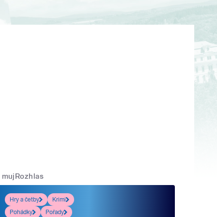
mujRozhlas
Hry a četby
Krimi
Pohádky
Pořady