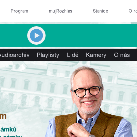
Program
mujRozhlas
Stanice
O r
Audioarchiv
Playlisty
Lidé
Kamery
O nás