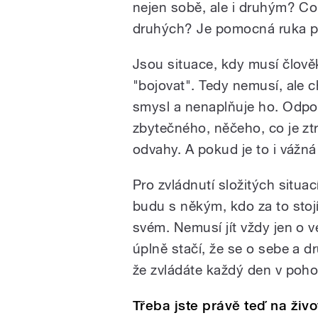
nejen sobě, ale i druhým? C
druhých? Je pomocná ruka po
Jsou situace, kdy musí člověk
"bojovat". Tedy nemusí, ale c
smysl a nenaplňuje ho. Odpo
zbytečného, něčeho, co je zt
odvahy. A pokud je to i vážná
Pro zvládnutí složitých situa
budu s někým, kdo za to stojí
svém. Nemusí jít vždy jen o v
úplně stačí, že se o sebe a dr
že zvládáte každý den v poho
Třeba jste právě teď na živo