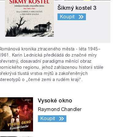
Šikmý kostel 3
Koupit
Románová kronika ztraceného města - léta 1945–
1961. Karin Lednická předkládá do značné míry
převratný, dosavadní paradigma měnící obraz
hornického regionu, jehož zahlazenou historii stále
překrývá tlustá vrstva mýtů a zakořeněných
stereotypů o „černé zemi a rudém kraji“.
Vysoké okno
Raymond Chandler
Koupit