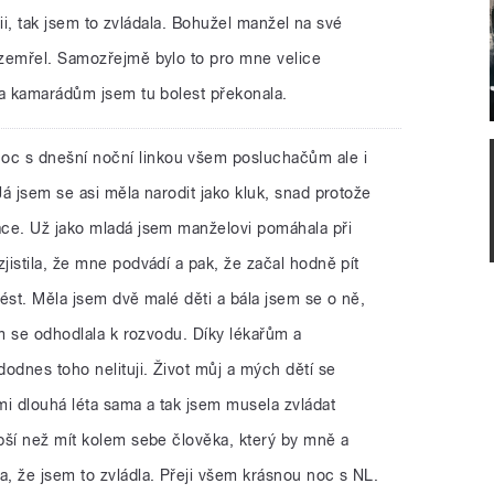
rgii, tak jsem to zvládala. Bohužel manžel na své
zemřel. Samozřejmě bylo to pro mne velice
 a kamarádům jsem tu bolest překonala.
oc s dnešní noční linkou všem posluchačům ale i
á jsem se asi měla narodit jako kluk, snad protože
ce. Už jako mladá jsem manželovi pomáhala při
istila, že mne podvádí a pak, že začal hodně pít
ést. Měla jsem dvě malé děti a bála jsem se o ně,
em se odhodlala k rozvodu. Díky lékařům a
odnes toho nelituji. Život můj a mých dětí se
mi dlouhá léta sama a tak jsem musela zvládat
pší než mít kolem sebe člověka, který by mně a
, že jsem to zvládla. Přeji všem krásnou noc s NL.