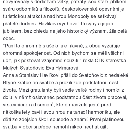
nevyrovnaly s dědictvím války, potraty jsou stále jablkem
sváru odborníků a filozofů, československé opevnění je
turistickou atrakcí a nad hrou Monopoly se setkávají
přátelé dodnes. Havlíkovi vychovali tři syny a jejich
jubileem, bez ohledu na jeho historický význam, žila celá
obec.
"Paní to ohromně slušelo, ale hlavně, z obou vyzařuje
ohromná spokojenost. Od nich bychom se měli všichni
učit, jak pěstovat vzájemné soužití," řekla ČTK starostka
Malých Svatoňovic Eva Hylmarová.
Anna a Stanislav Havlíkovi přišli do Svatoňovic z nedaleké
Rtyně krátce po svatbě a prožili zde podstatnou část
života. Mezi gratulanty byli vedle velké rodiny i horníci z
dolu, v němž oslavenec podstatnou část života pracoval,
vrstevníci z řad seniorů, které manželé ještě před
několika lety bavili svou hrou na tahací harmoniku, ale i
děti ze zdejších škol, sousedé a známí. První platinovou
svatbu v obci si přece nemohl nikdo nechat ujít.