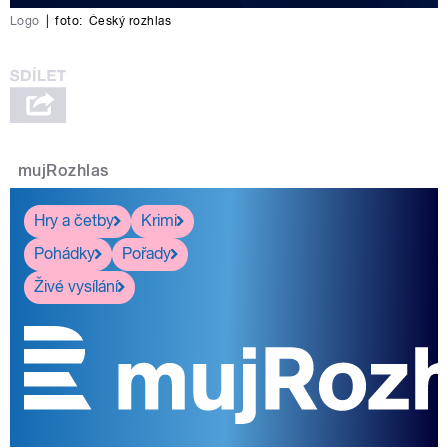
Logo
|
foto:
Český rozhlas
mujRozhlas
Hry a četby
Krimi
Pohádky
Pořady
Živé vysílání