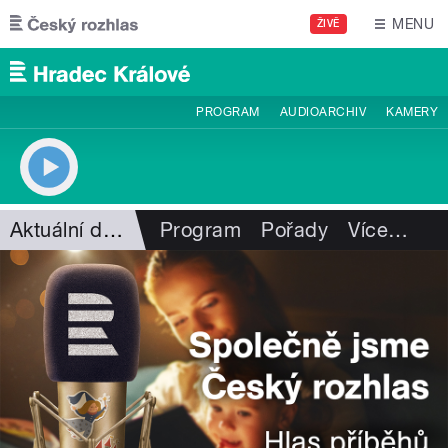
Přejít k hlavnímu obsahu
MENU
ŽIVĚ
PROGRAM
AUDIOARCHIV
KAMERY
Aktuální dění
Program
Pořady
Více
…