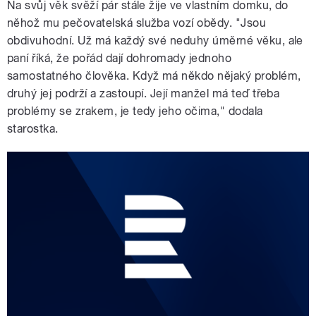
Na svůj věk svěží pár stále žije ve vlastním domku, do
něhož mu pečovatelská služba vozí obědy. "Jsou
obdivuhodní. Už má každý své neduhy úměrné věku, ale
paní říká, že pořád dají dohromady jednoho
samostatného člověka. Když má někdo nějaký problém,
druhý jej podrží a zastoupí. Její manžel má teď třeba
problémy se zrakem, je tedy jeho očima," dodala
starostka.