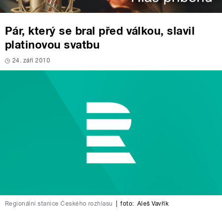
Pár, který se bral před válkou, slavil
platinovou svatbu
24. září 2010
Regionální stanice Českého rozhlasu
|
foto:
Aleš Vavřík