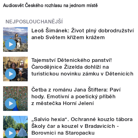
Audiosvět Českého rozhlasu na jednom místě
NEJPOSLOUCHANĚJŠÍ
Leoš Šimánek: Život plný dobrodružství
aneb Světem křížem krážem
Tajemství Dětenického panství!
Čarodějnice Žizelda dohlíží na
turistickou novinku zámku v Dětenicích
Četba z románu Jana Štiftera: Paví
hody. Emotivní a poetický příběh
z městečka Horní Jelení
„Salvio hexia“. Ochranné kouzlo tábora
Školy čar a kouzel v Bradavicích -
Borovnici na Staropacku