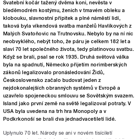
Svatební kočár tažený dvěma koni, nevěsta v
bleděmodrém kostýmu, ženich v tmavém obleku a
klobouku, slavnostní přípitek a plné náměstí lidí,
taková byla víkendová svatba manželů Havlíkových z
Malých Svatoňovic na Trutnovsku. Nebylo by na ní nic
neobvyklého, nebýt toho, že páru je celkem 182 let a
slaví 70 let společného života, tedy platinovou svatbu.
Když se brali, psal se rok 1935. Druhá světová válka
byla na spadnutí, Německo přijetím norimberských
zákonů legalizovalo pronásledování Židů,
Československo začalo budovat jeden z
nejdokonalejších obranných systémů v Evropě a
uzavřelo spojeneckou smlouvu se Sovětským svazem.
Island jako první země na světě legalizoval potraty. V
USA byla uvedena na trh hra Monopoly a v
Podkrkonoší se brali dva jednadvacetiletí lidé.
Uplynulo 70 let. Národy se ani v novém tisíciletí