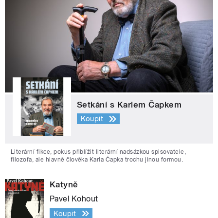
Setkání s Karlem Čapkem
Koupit
Literární fikce, pokus přiblížit literární nadsázkou spisovatele,
filozofa, ale hlavně člověka Karla Čapka trochu jinou formou.
Katyně
Pavel Kohout
Koupit