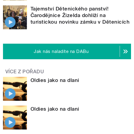
Tajemství Dětenického panství!
Čarodějnice Žizelda dohlíží na
turistickou novinku zámku v Dětenicích
Jak nás naladíte na DABu
VÍCE Z POŘADU
Oldies jako na dlani
Oldies jako na dlani