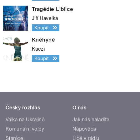
Tragédie Liblice
Jiří Havelka
Koupit
Kněhyně
Kaczi
Koupit
Český rozhlas
O nás
Válka na Ukrajině
Jak nás naladíte
Komunální volby
Nápověda
Stanice
Lidé v rádiu