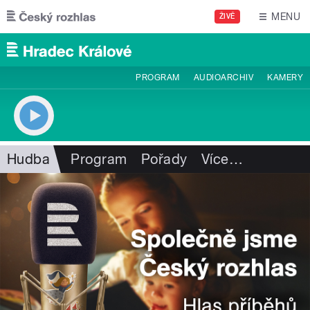
Přejít k hlavnímu obsahu
MENU
ŽIVĚ
PROGRAM
AUDIOARCHIV
KAMERY
Hudba
Program
Pořady
Více
…