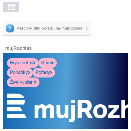
Všechny díly pořadu na mujRozhlas
mujRozhlas
Hry a četby
Krimi
Pohádky
Pořady
Živé vysílání