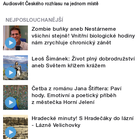
Audiosvět Českého rozhlasu na jednom místě
NEJPOSLOUCHANĚJŠÍ
Zombie buňky aneb Nestárneme
všichni stejně! Vnitřní biologické hodiny
nám zrychluje chronický zánět
Leoš Šimánek: Život plný dobrodružství
aneb Světem křížem krážem
Četba z románu Jana Štiftera: Paví
hody. Emotivní a poetický příběh
z městečka Horní Jelení
Hradecké minuty! S Hradečáky do lázní
- Lázně Velichovky