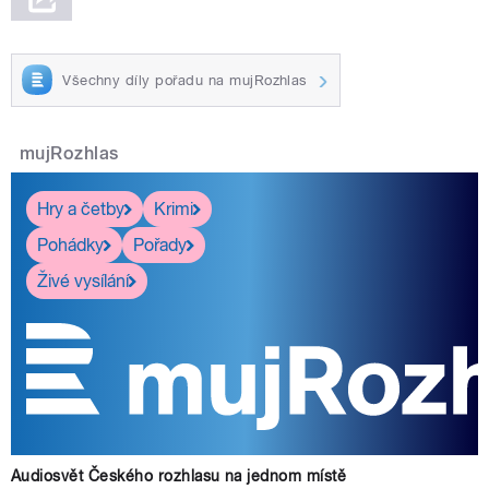
Všechny díly pořadu na mujRozhlas
mujRozhlas
Hry a četby
Krimi
Pohádky
Pořady
Živé vysílání
Audiosvět Českého rozhlasu na jednom místě