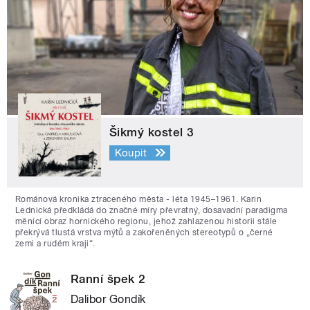
Šikmý kostel 3
Koupit
Románová kronika ztraceného města - léta 1945–1961. Karin
Lednická předkládá do značné míry převratný, dosavadní paradigma
měnící obraz hornického regionu, jehož zahlazenou historii stále
překrývá tlustá vrstva mýtů a zakořeněných stereotypů o „černé
zemi a rudém kraji“.
Ranní špek 2
Dalibor Gondík