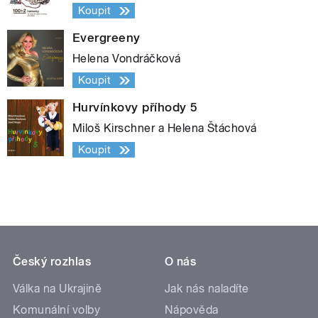
Koupit
Evergreeny
Helena Vondráčková
Koupit
Hurvínkovy příhody 5
Miloš Kirschner a Helena Štáchová
Koupit
Český rozhlas
O nás
Válka na Ukrajině
Jak nás naladíte
Komunální volby
Nápověda