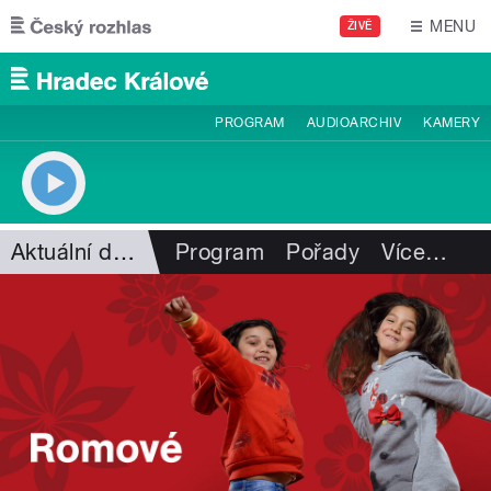
Přejít k hlavnímu obsahu
MENU
ŽIVĚ
PROGRAM
AUDIOARCHIV
KAMERY
Aktuální dění
Program
Pořady
Více
…