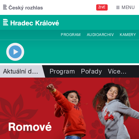
Přejít k hlavnímu obsahu
MENU
ŽIVĚ
PROGRAM
AUDIOARCHIV
KAMERY
Aktuální dění
Program
Pořady
Více
…