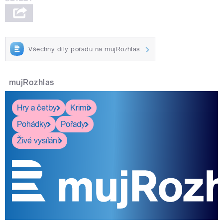
Všechny díly pořadu na mujRozhlas
mujRozhlas
Hry a četby
Krimi
Pohádky
Pořady
Živé vysílání