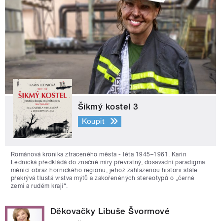
Šikmý kostel 3
Koupit
Románová kronika ztraceného města - léta 1945–1961. Karin
Lednická předkládá do značné míry převratný, dosavadní paradigma
měnící obraz hornického regionu, jehož zahlazenou historii stále
překrývá tlustá vrstva mýtů a zakořeněných stereotypů o „černé
zemi a rudém kraji“.
Děkovačky Libuše Švormové