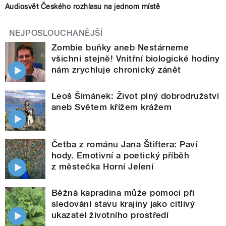
Audiosvět Českého rozhlasu na jednom místě
NEJPOSLOUCHANĚJŠÍ
Zombie buňky aneb Nestárneme
všichni stejně! Vnitřní biologické hodiny
nám zrychluje chronický zánět
Leoš Šimánek: Život plný dobrodružství
aneb Světem křížem krážem
Četba z románu Jana Štiftera: Paví
hody. Emotivní a poetický příběh
z městečka Horní Jelení
Běžná kapradina může pomoci při
sledování stavu krajiny jako citlivý
ukazatel životního prostředí