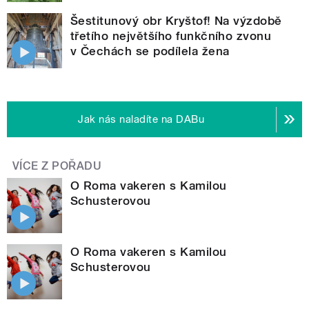
Šestitunový obr Kryštof! Na výzdobě
třetího největšího funkčního zvonu
v Čechách se podílela žena
Jak nás naladíte na DABu
VÍCE Z POŘADU
O Roma vakeren s Kamilou
Schusterovou
O Roma vakeren s Kamilou
Schusterovou