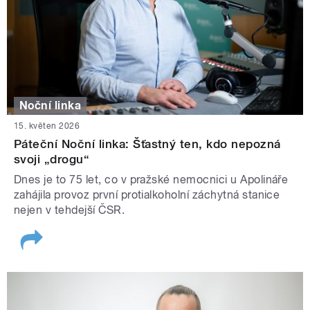
Noční linka
15. květen 2026
Páteční Noční linka: Šťastný ten, kdo nepozná
svoji „drogu“
Dnes je to 75 let, co v pražské nemocnici u Apolináře
zahájila provoz první protialkoholní záchytná stanice
nejen v tehdejší ČSR.