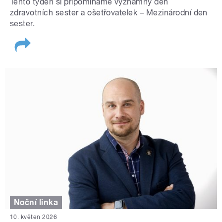
Tento týden si připomínáme významný den
zdravotních sester a ošetřovatelek – Mezinárodní den
sester.
Noční linka
10. květen 2026