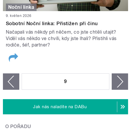
Noční linka
9. květen 2026
Sobotní Noční linka: Přistižen při činu
Načapali vás někdy při něčem, co jste chtěli utajit?
Viděl vás někdo ve chvíli, kdy jste lhali? Přistihli vás
rodiče, šéf, partner?
STRÁNKY
9
n
zí
Jak nás naladíte na DABu
O POŘADU