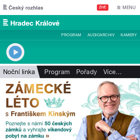
Přejít k hlavnímu obsahu
MENU
ŽIVĚ
PROGRAM
AUDIOARCHIV
KAMERY
Noční linka
Program
Pořady
Více
…