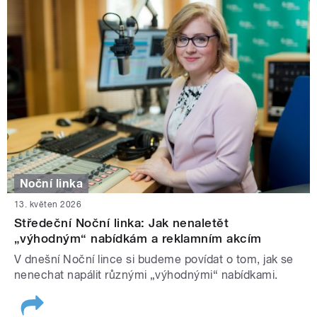
Noční linka
13. květen 2026
Středeční Noční linka: Jak nenaletět
„výhodným“ nabídkám a reklamním akcím
V dnešní Noční lince si budeme povídat o tom, jak se
nenechat napálit různými „výhodnými“ nabídkami.