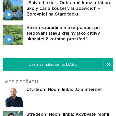
„Salvio hexia“. Ochranné kouzlo tábora
Školy čar a kouzel v Bradavicích -
Borovnici na Staropacku
Běžná kapradina může pomoci při
sledování stavu krajiny jako citlivý
ukazatel životního prostředí
Jak nás naladíte na DABu
VÍCE Z POŘADU
Čtvrteční Noční linka: Já a internet
Středeční Noční linka: Kdybyste mohli