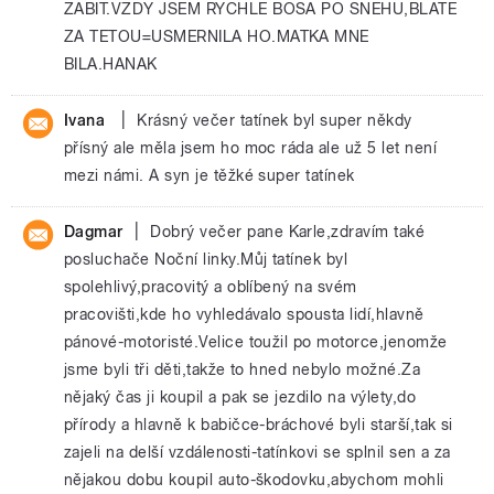
ZABIT.VZDY JSEM RYCHLE BOSA PO SNEHU,BLATE
ZA TETOU=USMERNILA HO.MATKA MNE
BILA.HANAK
|
Ivana
Krásný večer tatínek byl super někdy
přísný ale měla jsem ho moc ráda ale už 5 let není
mezi námi. A syn je těžké super tatínek
|
Dagmar
Dobrý večer pane Karle,zdravím také
posluchače Noční linky.Můj tatínek byl
spolehlivý,pracovitý a oblíbený na svém
pracovišti,kde ho vyhledávalo spousta lidí,hlavně
pánové-motoristé.Velice toužil po motorce,jenomže
jsme byli tři děti,takže to hned nebylo možné.Za
nějaký čas ji koupil a pak se jezdilo na výlety,do
přírody a hlavně k babičce-bráchové byli starší,tak si
zajeli na delší vzdálenosti-tatínkovi se splnil sen a za
nějakou dobu koupil auto-škodovku,abychom mohli