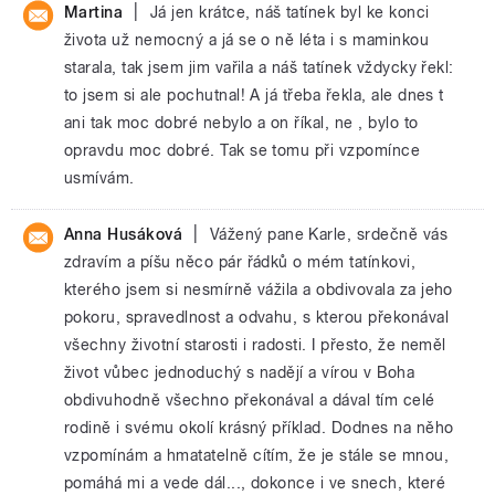
|
Martina
Já jen krátce, náš tatínek byl ke konci
života už nemocný a já se o ně léta i s maminkou
starala, tak jsem jim vařila a náš tatínek vždycky řekl:
to jsem si ale pochutnal! A já třeba řekla, ale dnes t
ani tak moc dobré nebylo a on říkal, ne , bylo to
opravdu moc dobré. Tak se tomu při vzpomínce
usmívám.
|
Anna Husáková
Vážený pane Karle, srdečně vás
zdravím a píšu něco pár řádků o mém tatínkovi,
kterého jsem si nesmírně vážila a obdivovala za jeho
pokoru, spravedlnost a odvahu, s kterou překonával
všechny životní starosti i radosti. I přesto, že neměl
život vůbec jednoduchý s nadějí a vírou v Boha
obdivuhodně všechno překonával a dával tím celé
rodině i svému okolí krásný příklad. Dodnes na něho
vzpomínám a hmatatelně cítím, že je stále se mnou,
pomáhá mi a vede dál..., dokonce i ve snech, které