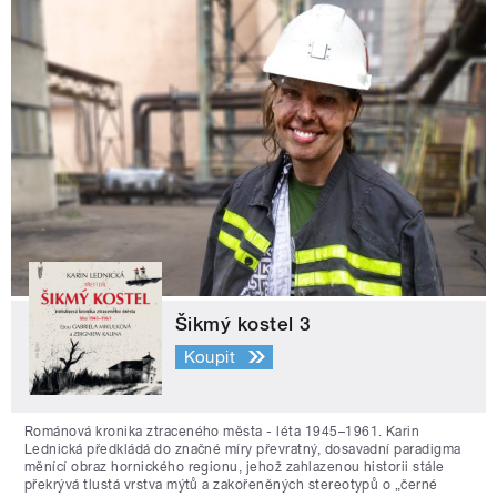
Šikmý kostel 3
Koupit
Románová kronika ztraceného města - léta 1945–1961. Karin
Lednická předkládá do značné míry převratný, dosavadní paradigma
měnící obraz hornického regionu, jehož zahlazenou historii stále
překrývá tlustá vrstva mýtů a zakořeněných stereotypů o „černé