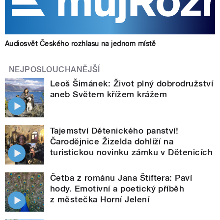
Audiosvět Českého rozhlasu na jednom místě
NEJPOSLOUCHANĚJŠÍ
Leoš Šimánek: Život plný dobrodružství
aneb Světem křížem krážem
Tajemství Dětenického panství!
Čarodějnice Žizelda dohlíží na
turistickou novinku zámku v Dětenicích
Četba z románu Jana Štiftera: Paví
hody. Emotivní a poetický příběh
z městečka Horní Jelení