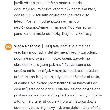
jezdit všichni,ale stejně na motorku nedal
dopustit.Jsou to hezké vzpomínky na tatínka,který
odešel 2.2.2020 tam,odkud není návratu v 92
letech.Posílám hodně pozdravů tam do
nebíčka,samozřejmě i mamince.Moc Vás zdravím
pane Karle a mějte se hezky-Dagmar z Ostravy.
|
Vláďa Rožánek
Můj táta ještě žije a má nás
všechny moc rád, v dětství mě přivedl k závodům,
počínaje motokárami, motokrosem, závody na
okruzích, které jsem pak navštěvoval sám a do
dneška mi to tak nějak v různých podobách zůstalo,
určitě je i on hrdý na to, když se ukáže nějaká fotka,
či článek. Ve školce jsem nakreslil na nástěnku co
dělá můj táta odpoledne. Byla tam stroze nakreslená
postava jak leží na gauči a předčítá si noviny, učitelky
z toho měly tenkrát dobré kino a ta historka dožila
dodnes, vyprávím ji i svým dvěma dětem, aby věděli,