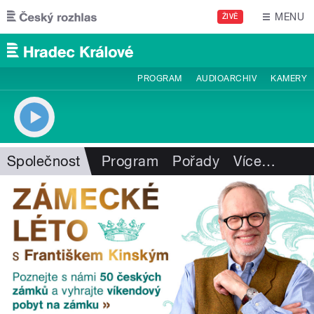
Přejít k hlavnímu obsahu
MENU
ŽIVĚ
PROGRAM
AUDIOARCHIV
KAMERY
Společnost
Program
Pořady
Více
…