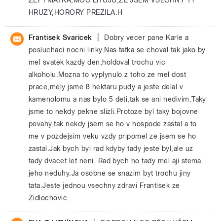
HRUZY,HORORY PREZILA.H
|
Frantisek Svaricek
Dobry vecer pane Karle a
posluchaci nocni linky.Nas tatka se choval tak jako by
mel svatek kazdy den,holdoval trochu vic
alkoholu.Mozna to vyplynulo z toho ze mel dost
prace,mely jsme 8 hektaru pudy a jeste delal v
kamenolomu a nas bylo 5 deti,tak se ani nedivim.Taky
jsme to nekdy pekne slizli.Protoze byl taky bojovne
povahy,tak nekdy jsem se ho v hospode zastal a to
me v pozdejsim veku vzdy pripomel ze jsem se ho
zastal.Jak bych byl rad kdyby tady jeste byl,ale uz
tady dvacet let neni. Rad bych ho tady mel aji stema
jeho neduhy.Ja osobne se snazim byt trochu jiny
tata.Jeste jednou vsechny zdravi Frantisek ze
Zidlochovic.