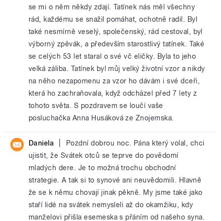
se mi o něm někdy zdají. Tatínek nás měl všechny
rád, každému se snažil pomáhat, ochotně radil. Byl
také nesmírně veselý, společenský, rád cestoval, byl
výborný zpěvák, a především starostlivý tatínek. Také
se celých 53 let staral o své vč eličky. Byla to jeho
velká záliba. Tatínek byl můj velký životní vzor a nikdy
na něho nezapomenu za vzor ho dávám i své dceři,
která ho zachraňovala, když odcházel před 7 lety z
tohoto světa. S pozdravem se loučí vaše
posluchačka Anna Husáková ze Znojemska.
|
Daniela
Pozdní dobrou noc. Pána který volal, chci
ujistit, že Svátek otců se teprve do povědomí
mladých dere. Je to možná trochu obchodní
strategie. A tak si to synové ani neuvědomili. Hlavně
že se k němu chovají jinak pěkně. My jsme také jako
staří lidé na svátek nemysleli až do okamžiku, kdy
manželovi přišla esemeska s přáním od našeho syna.