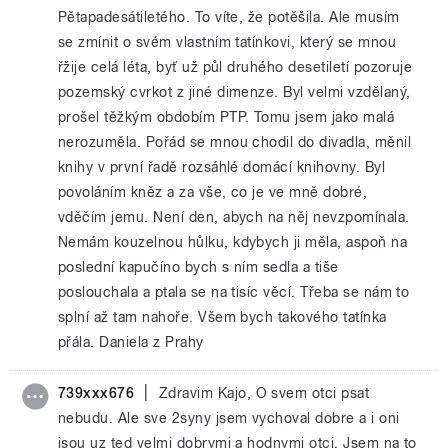
Pětapadesátiletého. To víte, že potěšila. Ale musím
se zmínit o svém vlastním tatínkovi, který se mnou
řžije celá léta, byť už půl druhého desetiletí pozoruje
pozemský cvrkot z jiné dimenze. Byl velmi vzdělaný,
prošel těžkým obdobím PTP. Tomu jsem jako malá
nerozuměla. Pořád se mnou chodil do divadla, měnil
knihy v první řadě rozsáhlé domácí knihovny. Byl
povoláním kněz a za vše, co je ve mně dobré,
vděčím jemu. Není den, abych na něj nevzpomínala.
Nemám kouzelnou hůlku, kdybych ji měla, aspoň na
poslední kapučíno bych s ním sedla a tiše
poslouchala a ptala se na tisíc věcí. Třeba se nám to
splní až tam nahoře. Všem bych takového tatínka
přála. Daniela z Prahy
|
739xxx676
Zdravim Kajo, O svem otci psat
nebudu. Ale sve 2syny jsem vychoval dobre a i oni
jsou uz ted velmi dobrymi a hodnymi otci. Jsem na to