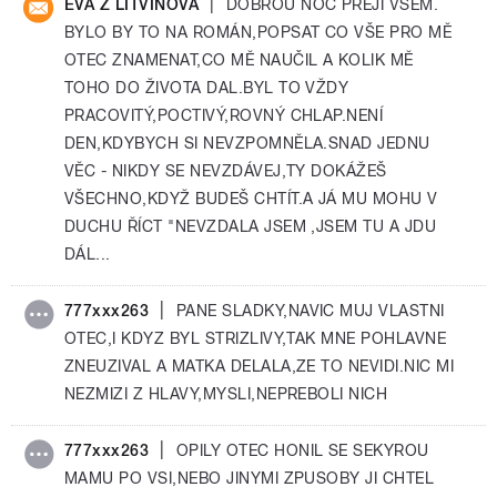
|
EVA Z LITVÍNOVA
DOBROU NOC PŘEJI VŠEM.
BYLO BY TO NA ROMÁN,POPSAT CO VŠE PRO MĚ
OTEC ZNAMENAT,CO MĚ NAUČIL A KOLIK MĚ
TOHO DO ŽIVOTA DAL.BYL TO VŽDY
PRACOVITÝ,POCTIVÝ,ROVNÝ CHLAP.NENÍ
DEN,KDYBYCH SI NEVZPOMNĚLA.SNAD JEDNU
VĚC - NIKDY SE NEVZDÁVEJ,TY DOKÁŽEŠ
VŠECHNO,KDYŽ BUDEŠ CHTÍT.A JÁ MU MOHU V
DUCHU ŘÍCT "NEVZDALA JSEM ,JSEM TU A JDU
DÁL...
|
777xxx263
PANE SLADKY,NAVIC MUJ VLASTNI
OTEC,I KDYZ BYL STRIZLIVY,TAK MNE POHLAVNE
ZNEUZIVAL A MATKA DELALA,ZE TO NEVIDI.NIC MI
NEZMIZI Z HLAVY,MYSLI,NEPREBOLI NICH
|
777xxx263
OPILY OTEC HONIL SE SEKYROU
MAMU PO VSI,NEBO JINYMI ZPUSOBY JI CHTEL