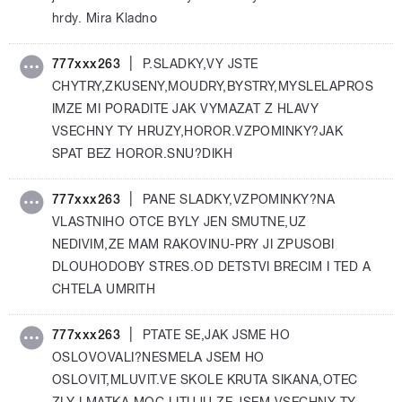
hrdy. Mira Kladno
|
777xxx263
P.SLADKY,VY JSTE
CHYTRY,ZKUSENY,MOUDRY,BYSTRY,MYSLELAPROS
IMZE MI PORADITE JAK VYMAZAT Z HLAVY
VSECHNY TY HRUZY,HOROR.VZPOMINKY?JAK
SPAT BEZ HOROR.SNU?DIKH
|
777xxx263
PANE SLADKY,VZPOMINKY?NA
VLASTNIHO OTCE BYLY JEN SMUTNE,UZ
NEDIVIM,ZE MAM RAKOVINU-PRY JI ZPUSOBI
DLOUHODOBY STRES.OD DETSTVI BRECIM I TED A
CHTELA UMRITH
|
777xxx263
PTATE SE,JAK JSME HO
OSLOVOVALI?NESMELA JSEM HO
OSLOVIT,MLUVIT.VE SKOLE KRUTA SIKANA,OTEC
ZLY I MATKA,MOC LITUJU,ZE JSEM VSECHNY TY