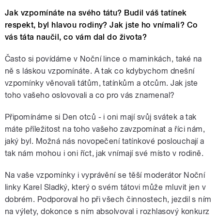
Jak vzpomínáte na svého tátu? Budil váš tatínek
respekt, byl hlavou rodiny? Jak jste ho vnímali? Co
vás táta naučil, co vám dal do života?
Často si povídáme v Noční lince o maminkách, také na
ně s láskou vzpomínáte. A tak co kdybychom dnešní
vzpomínky věnovali tátům, tatínkům a otcům. Jak jste
toho vašeho oslovovali a co pro vás znamenal?
Připomínáme si Den otců - i oni mají svůj svátek a tak
máte příležitost na toho vašeho zavzpomínat a říci nám,
jaký byl. Možná nás novopečení tatínkové poslouchají a
tak nám mohou i oni říct, jak vnímají své místo v rodině.
Na vaše vzpomínky i vyprávění se těší moderátor Noční
linky Karel Sladký, který o svém tátovi může mluvit jen v
dobrém. Podporoval ho při všech činnostech, jezdil s ním
na výlety, dokonce s ním absolvoval i rozhlasový konkurz