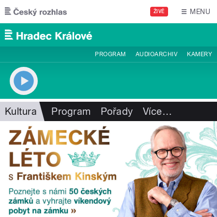
Přejít k hlavnímu obsahu
MENU
ŽIVĚ
PROGRAM
AUDIOARCHIV
KAMERY
Kultura
Program
Pořady
Více
…