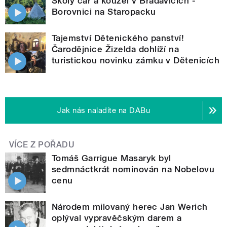
Školy čar a kouzel v Bradavicích -
Borovnici na Staropacku
Tajemství Dětenického panství!
Čarodějnice Žizelda dohlíží na
turistickou novinku zámku v Dětenicích
Jak nás naladíte na DABu
VÍCE Z POŘADU
Tomáš Garrigue Masaryk byl
sedmnáctkrát nominován na Nobelovu
cenu
Národem milovaný herec Jan Werich
oplýval vypravěčským darem a