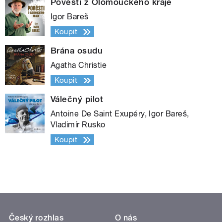
Pověsti z Olomouckého kraje
Igor Bareš
Koupit
Brána osudu
Agatha Christie
Koupit
Válečný pilot
Antoine De Saint Exupéry, Igor Bareš,
Vladimír Rusko
Koupit
Český rozhlas
O nás