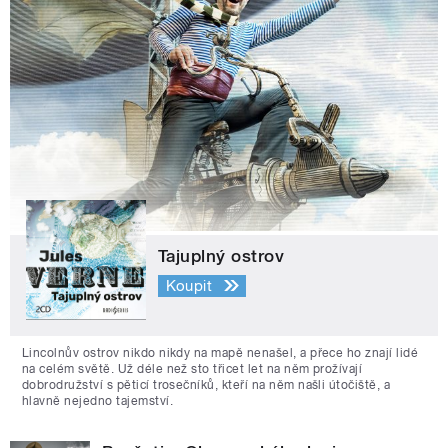
Tajuplný ostrov
Koupit
Lincolnův ostrov nikdo nikdy na mapě nenašel, a přece ho znají lidé
na celém světě. Už déle než sto třicet let na něm prožívají
dobrodružství s pěticí trosečníků, kteří na něm našli útočiště, a
hlavně nejedno tajemství.