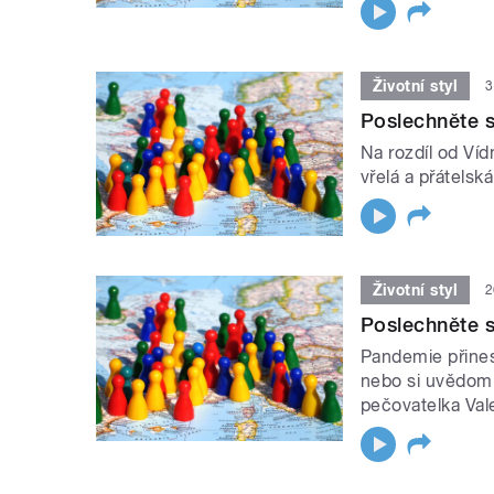
Životní styl
3
Poslechněte si
Na rozdíl od Víd
vřelá a přátelsk
Životní styl
2
Poslechněte s
Pandemie přines
nebo si uvědomit
pečovatelka Val
STRÁNKY