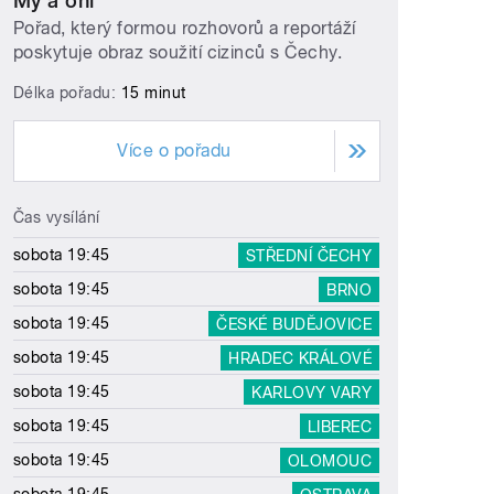
My a oni
Pořad, který formou rozhovorů a reportáží
poskytuje obraz soužití cizinců s Čechy.
Délka pořadu:
15 minut
Více o pořadu
Čas vysílání
sobota 19:45
STŘEDNÍ ČECHY
sobota 19:45
BRNO
sobota 19:45
ČESKÉ BUDĚJOVICE
sobota 19:45
HRADEC KRÁLOVÉ
sobota 19:45
KARLOVY VARY
sobota 19:45
LIBEREC
sobota 19:45
OLOMOUC