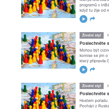
programů v InBáz
když tu žije od 
Životní styl
3
Poslechněte s
Mohou být cizin
komise se jim o
který připravila
Životní styl
2
Poslechněte s
Hostem pořadu j
Pochází z Ruska