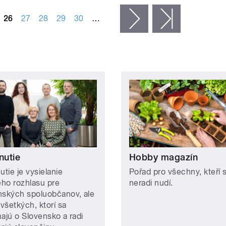
26
27
28
29
30
…
následující ›
poslední »
nutie
Hobby magazín
utie je vysielanie
Pořad pro všechny, kteří 
ho rozhlasu pre
neradi nudí.
nských spoluobčanov, ale
 všetkých, ktorí sa
majú o Slovensko a radi