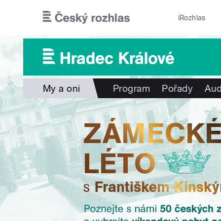
Přejít k hlavnímu obsahu
iRozhlas
My a oni
Program
Pořady
Aud