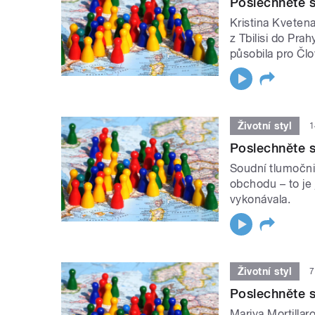
Poslechněte s
Kristina Kvetena
z Tbilisi do Pra
působila pro Člo
Životní styl
1
Poslechněte s
Soudní tlumočni
obchodu – to je
vykonávala.
Životní styl
7
Poslechněte si
Mariya Mortillar