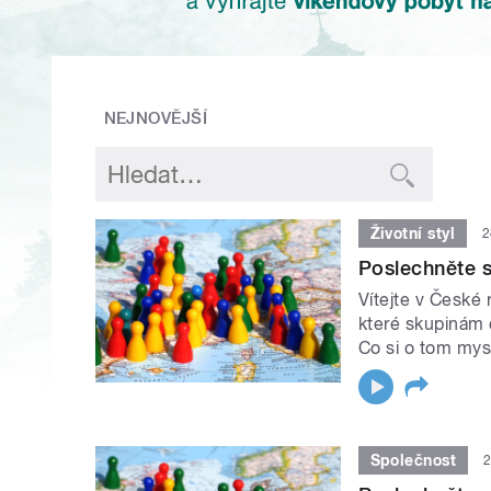
NEJNOVĚJŠÍ
Životní styl
2
Poslechněte s
Vítejte v České
které skupinám c
Co si o tom mysl
Společnost
2