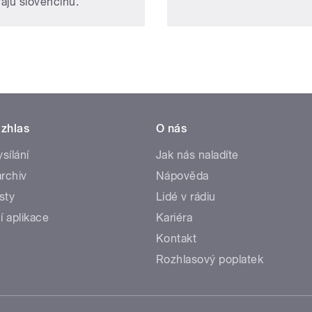
ajú slovenčinu.
zhlas
O nás
ysílání
Jak nás naladíte
rchiv
Nápověda
sty
Lidé v rádiu
í aplikace
Kariéra
Kontakt
Rozhlasový poplatek