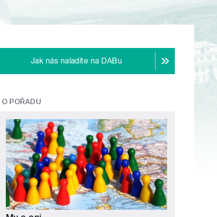
Jak nás naladíte na DABu
O POŘADU