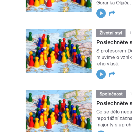
Goranka Oljača
Životní styl
1
Poslechněte s
S profesorem Do
mluvíme o vzniku
jeho vlasti.
Společnost
1
Poslechněte s
Co se dělo ned
reportážní zázn
majority s uprch