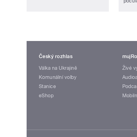
počúv
Český rozhlas
mujRo
Válka na Ukrajině
Živé v
Komunální volby
Audioa
Stanice
Podca
eShop
Mobiln