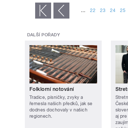
…
22
23
24
25
« první
‹ předchozí
DALŠÍ POŘADY
Folklorní notování
Stret
Tradice, písničky, zvyky a
Stretn
řemesla našich předků, jak se
České
dodnes dochovaly v našich
slove
regionech.
aj pre
zaují