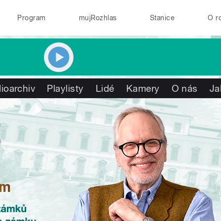
Program
mujRozhlas
Stanice
O r
ioarchiv
Playlisty
Lidé
Kamery
O nás
Ja