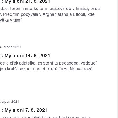
i: My a oni 21. 8. 2021
dze, terénní interkulturní pracovnice v InBázi, přišla
hy. Před tím pobývala v Afghánistánu a Etiopii, kde
věka v tísní.
4. srpen 2021
i: My a oni 14. 8. 2021
ce a překladatelka, asistentka pedagoga, vedoucí
 jen kratší seznam prací, které TuHa Nguyenová
. srpen 2021
: My a oni 7. 8. 2021
o, specialista sociálně kulturních a komunitních