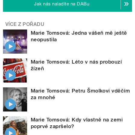
Jak nás naladíte na DABu
VÍCE Z POŘADU
Marie Tomsová: Jedna vášeň mě ještě
neopustila
Marie Tomsová: Léto v nás probouzí
žízeň
Marie Tomsová: Petru Šmolkovi vděčím
za mnohé
Marie Tomsová: Kdy vlastně na zemi
poprvé zapršelo?