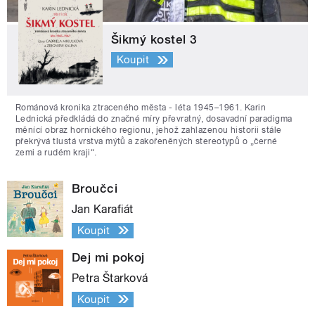
Šikmý kostel 3
Koupit
Románová kronika ztraceného města - léta 1945–1961. Karin
Lednická předkládá do značné míry převratný, dosavadní paradigma
měnící obraz hornického regionu, jehož zahlazenou historii stále
překrývá tlustá vrstva mýtů a zakořeněných stereotypů o „černé
zemi a rudém kraji“.
Broučci
Jan Karafiát
Koupit
Dej mi pokoj
Petra Štarková
Koupit