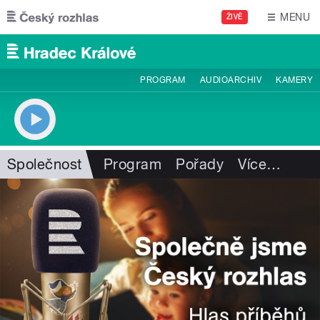
Přejít k hlavnímu obsahu
MENU
ŽIVĚ
PROGRAM
AUDIOARCHIV
KAMERY
Společnost
Program
Pořady
Více
…