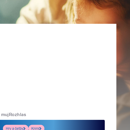
mujRozhlas
Hry a četby
Krimi