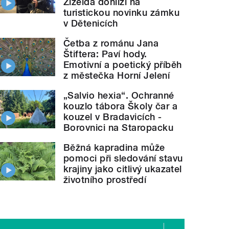
Žizelda dohlíží na
turistickou novinku zámku
v Dětenicích
Četba z románu Jana
Štiftera: Paví hody.
Emotivní a poetický příběh
z městečka Horní Jelení
„Salvio hexia“. Ochranné
kouzlo tábora Školy čar a
kouzel v Bradavicích -
Borovnici na Staropacku
Běžná kapradina může
pomoci při sledování stavu
krajiny jako citlivý ukazatel
životního prostředí