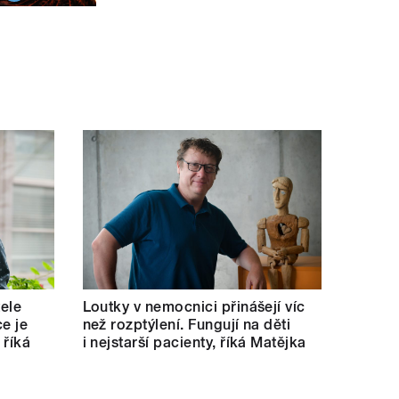
tele
Loutky v nemocnici přinášejí víc
e je
než rozptýlení. Fungují na děti
 říká
i nejstarší pacienty, říká Matějka