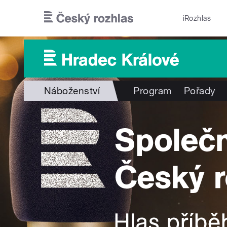
Přejít k hlavnímu obsahu
iRozhlas
Náboženství
Program
Pořady