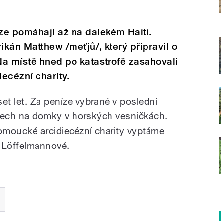
ze pomáhají až na dalekém Haiti.
ikán Matthew /meťjů/, který připravil o
 Na místě hned po katastrofě zasahovali
ecézní charity.
et let. Za peníze vybrané v poslední
 střech na domky v horských vesničkách.
lomoucké arcidiecézní charity vyptáme
y Löffelmannové.