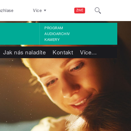
ozhlase
Více
ŽIVĚ
PROGRAM
AUDIOARCHIV
KAMERY
Jak nás naladíte
Kontakt
Více
…