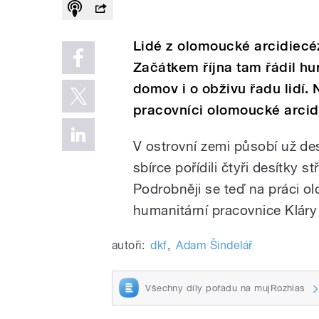
Lidé z olomoucké arcidiecé
Začátkem října tam řádil hur
domov i o obživu řadu lidí.
pracovníci olomoucké arcidi
V ostrovní zemi působí už des
sbírce pořídili čtyři desítky
Podrobněji se teď na práci o
humanitární pracovnice Klár
autoři:
dkf
,
Adam Šindelář
Všechny díly pořadu na mujRozhlas