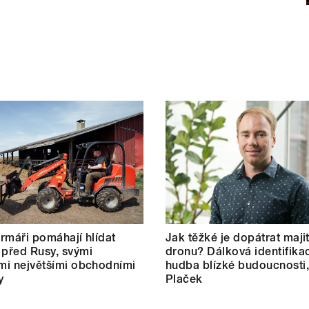
farmáři pomáhají hlídat
Jak těžké je dopátrat maji
 před Rusy, svými
dronu? Dálková identifikac
ími největšími obchodními
hudba blízké budoucnosti,
y
Plaček