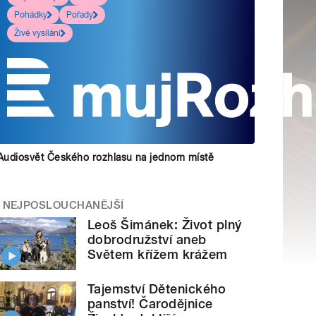
Pohádky
Pořady
Živé vysílání
Audiosvět Českého rozhlasu na jednom místě
NEJPOSLOUCHANĚJŠÍ
Leoš Šimánek: Život plný
dobrodružství aneb
Světem křížem krážem
Tajemství Dětenického
panství! Čarodějnice