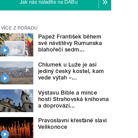
Jak nás naladíte na DABu
VÍCE Z POŘADU
Papež František během
své návštěvy Rumunska
blahořečí sedm...
Chlumek u Luže je asi
jediný český kostel, kam
vede výtah –...
Výstavu Bible a mince
hostí Strahovská knihovna
a doprovází...
Pravoslavní křesťané slaví
Velikonoce