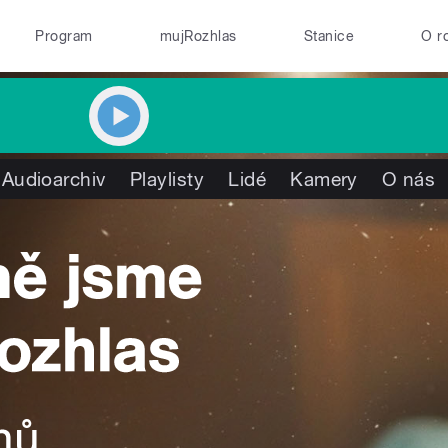
Program
mujRozhlas
Stanice
O r
Audioarchiv
Playlisty
Lidé
Kamery
O nás