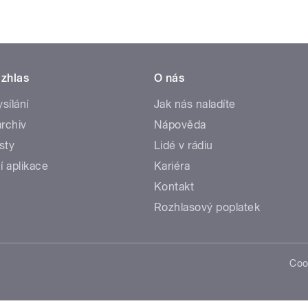
zhlas
O nás
ysílání
Jak nás naladíte
rchiv
Nápověda
sty
Lidé v rádiu
í aplikace
Kariéra
Kontakt
Rozhlasový poplatek
Coo