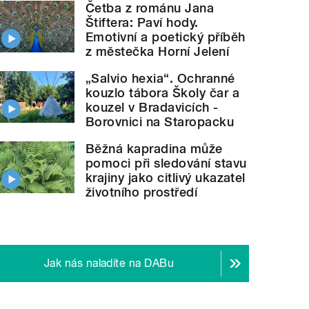
Četba z románu Jana
Štiftera: Paví hody.
Emotivní a poetický příběh
z městečka Horní Jelení
„Salvio hexia“. Ochranné
kouzlo tábora Školy čar a
kouzel v Bradavicích -
Borovnici na Staropacku
Běžná kapradina může
pomoci při sledování stavu
krajiny jako citlivý ukazatel
životního prostředí
Jak nás naladíte na DABu