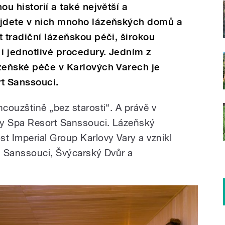
ou historií a také největší a
ajdete v nich mnoho lázeňských domů a
t tradiční lázeňskou péči, širokou
i jednotlivé procedury. Jedním z
zeňské péče v Karlových Varech je
t Sanssouci.
couzštině „bez starosti“. A právě v
by Spa Resort Sanssouci. Lázeňský
 Imperial Group Karlovy Vary a vznikl
ů Sanssouci, Švýcarský Dvůr a