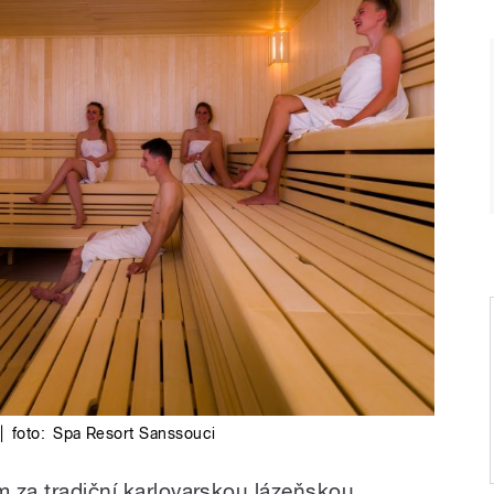
|
foto:
Spa Resort Sanssouci
m za tradiční karlovarskou lázeňskou