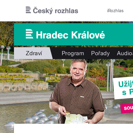
Přejít k hlavnímu obsahu
iRozhlas
Zdraví
Program
Pořady
Audio