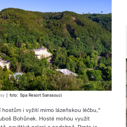
esy
|
foto:
Spa Resort Sanssouci
 hostům i vyžití mimo lázeňskou léčbu,“
Luboš Bohůnek. Hosté mohou využít
tě, navštívit galerii a podobně. Proto je