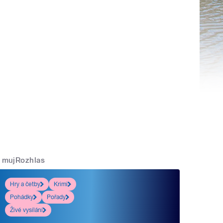
mujRozhlas
Hry a četby
Krimi
Pohádky
Pořady
Živé vysílání