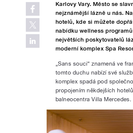
Karlovy Vary. Město se slavn
nejznámější lázně u nás. N
hotelů, kde si můžete dopřá
nabídku wellness programů 
největších poskytovatelů lá
moderní komplex Spa Resor
„Sans souci“ znamená ve fran
tomto duchu nabízí své služ
komplex spadá pod společnost
propojením někdejších hotel
balneocentra Villa Mercedes.