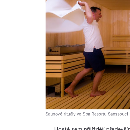
Saunové rituály ve Spa Resortu Sanssouci
Hosté sem přijíždějí předevší