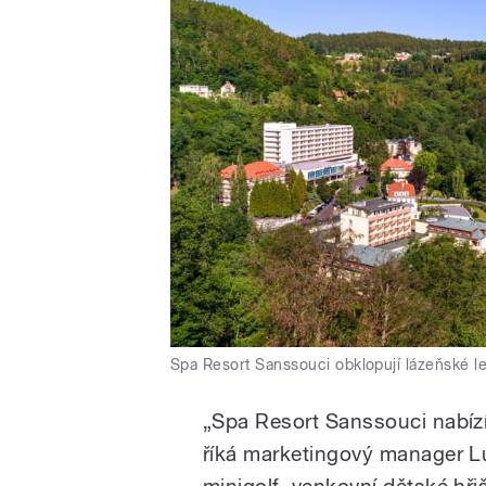
Spa Resort Sanssouci obklopují lázeňské l
„Spa Resort Sanssouci nabízí
říká marketingový manager 
minigolf, venkovní dětské hřiš