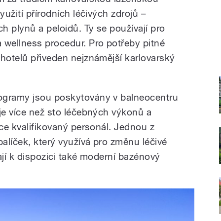
yužití přírodních léčivých zdrojů –
ch plynů a peloidů. Ty se používají pro
 wellness procedur. Pro potřeby pitné
 hotelů přiveden nejznámější karlovarský
ogramy jsou poskytovány v balneocentru
 je více než sto léčebných výkonů a
oce kvalifikovaný personál. Jednou z
alíček, který využívá pro změnu léčivé
ají k dispozici také moderní bazénový