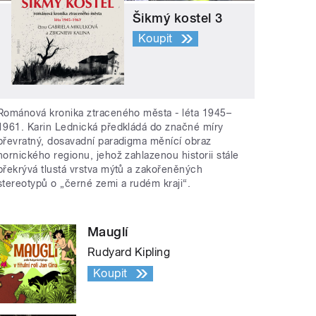
Šikmý kostel 3
Koupit
Románová kronika ztraceného města - léta 1945–
1961. Karin Lednická předkládá do značné míry
převratný, dosavadní paradigma měnící obraz
hornického regionu, jehož zahlazenou historii stále
překrývá tlustá vrstva mýtů a zakořeněných
stereotypů o „černé zemi a rudém kraji“.
Mauglí
Rudyard Kipling
Koupit