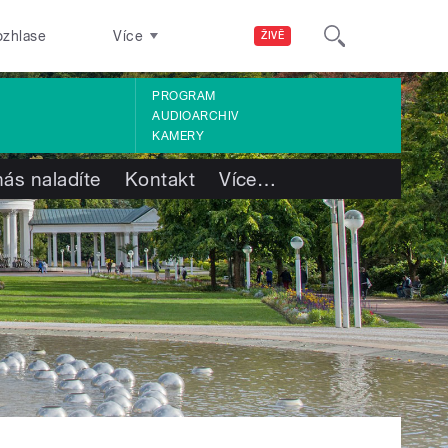
ozhlase
Více
ŽIVĚ
PROGRAM
AUDIOARCHIV
KAMERY
nás naladíte
Kontakt
Více
…