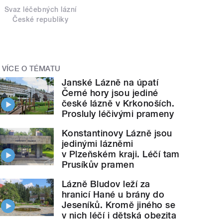
Svaz léčebných lázní
České republiky
VÍCE O TÉMATU
Janské Lázně na úpatí
Černé hory jsou jediné
české lázně v Krkonoších.
Prosluly léčivými prameny
Konstantinovy Lázně jsou
jedinými lázněmi
v Plzeňském kraji. Léčí tam
Prusíkův pramen
Lázně Bludov leží za
hranicí Hané u brány do
Jeseníků. Kromě jiného se
v nich léčí i dětská obezita