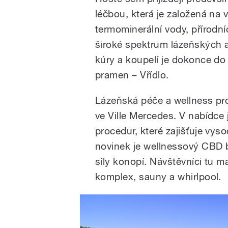
léčbou, která je založená na v
termominerální vody, přírodní
široké spektrum lázeňských a
kúry a koupelí je dokonce do
pramen – Vřídlo.
Lázeňská péče a wellness pr
ve Ville Mercedes. V nabídce
procedur, které zajišťuje vys
novinek je wellnessový CBD b
síly konopí. Návštěvníci tu m
komplex, sauny a whirlpool.