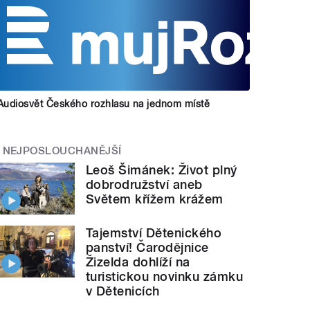
Audiosvět Českého rozhlasu na jednom místě
NEJPOSLOUCHANĚJŠÍ
Leoš Šimánek: Život plný
dobrodružství aneb
Světem křížem krážem
Tajemství Dětenického
panství! Čarodějnice
Žizelda dohlíží na
turistickou novinku zámku
v Dětenicích