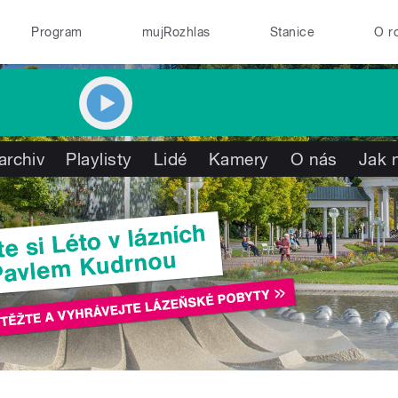
Program
mujRozhlas
Stanice
O r
archiv
Playlisty
Lidé
Kamery
O nás
Jak 