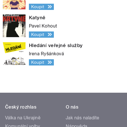
Koupit
Katyně
Pavel Kohout
Koupit
Hledání veřejné služby
Irena Ryšánková
Koupit
Český rozhlas
O nás
Válka na Ukrajině
Jak nás naladíte
Komunální volby
Nápověda