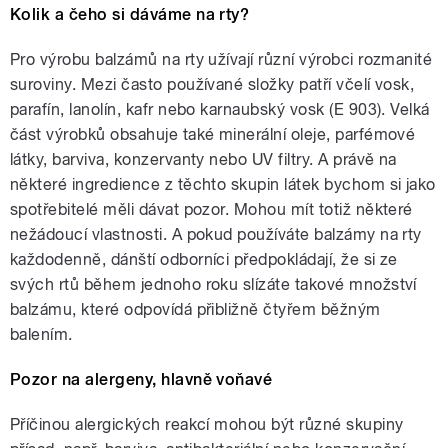
Kolik a čeho si dáváme na rty?
Pro výrobu balzámů na rty užívají různí výrobci rozmanité
suroviny. Mezi často používané složky patří včelí vosk,
parafín, lanolín, kafr nebo karnaubský vosk (E 903). Velká
část výrobků obsahuje také minerální oleje, parfémové
látky, barviva, konzervanty nebo UV filtry. A právě na
některé ingredience z těchto skupin látek bychom si jako
spotřebitelé měli dávat pozor. Mohou mít totiž některé
nežádoucí vlastnosti. A pokud používáte balzámy na rty
každodenně, dánští odborníci předpokládají, že si ze
svých rtů během jednoho roku slízáte takové množství
balzámu, které odpovídá přibližně čtyřem běžným
balením.
Pozor na alergeny, hlavně voňavé
Příčinou alergických reakcí mohou být různé skupiny