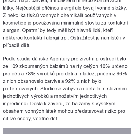
přísad, např. barviva, antibakteriální nebo konzervační
látky. Nejčastější příčinou alergií ale bývají vonné složky.
Z několika tisíců vonných chemikálií používaných v
kosmetice je považována minimálně stovka za kontaktní
alergen. Opatrní by tedy měli být hlavně lidé, kteří
některou kontaktní alergií trpí. Ostražitost je namístě i v
případě dětí.
Podle studie dánské Agentury pro životní prostředí bylo
ze 109 zkoumaných balzámů na rty celých 46% určeno
pro děti a 78% výrobků pro děti a mládež, přičemž 96%
z nich obsahovalo barviva a 92% z nich bylo
parfémovaných. Studie se zabývala i detailním složením
jednotlivých výrobků a množstvím jednotlivých
ingrediencí. Došla k závěru, že balzámy s vysokým
obsahem vonných látek mohou představovat riziko pro
citlivé osoby, včetně dětí.