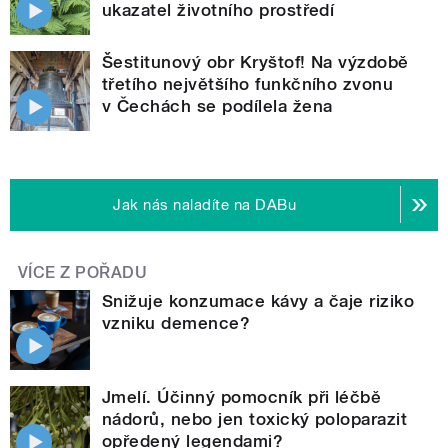
ukazatel životního prostředí
Šestitunový obr Kryštof! Na výzdobě
třetího největšího funkčního zvonu
v Čechách se podílela žena
Jak nás naladíte na DABu
VÍCE Z POŘADU
Snižuje konzumace kávy a čaje riziko
vzniku demence?
Jmelí. Účinný pomocník při léčbě
nádorů, nebo jen toxický poloparazit
opředený legendami?