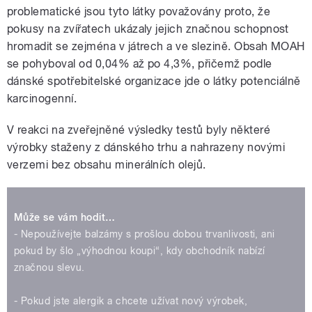
problematické jsou tyto látky považovány proto, že
pokusy na zvířatech ukázaly jejich značnou schopnost
hromadit se zejména v játrech a ve slezině. Obsah MOAH
se pohyboval od 0,04% až po 4,3%, přičemž podle
dánské spotřebitelské organizace jde o látky potenciálně
karcinogenní.
V reakci na zveřejněné výsledky testů byly některé
výrobky staženy z dánského trhu a nahrazeny novými
verzemi bez obsahu minerálních olejů.
Může se vám hodit…
- Nepoužívejte balzámy s prošlou dobou trvanlivosti, ani
pokud by šlo „výhodnou koupi“, kdy obchodník nabízí
značnou slevu.
- Pokud jste alergik a chcete užívat nový výrobek,