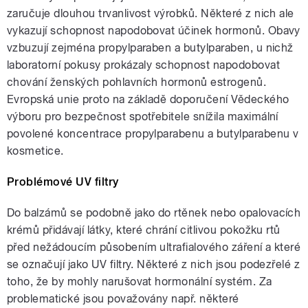
zaručuje dlouhou trvanlivost výrobků. Některé z nich ale
vykazují schopnost napodobovat účinek hormonů. Obavy
vzbuzují zejména propylparaben a butylparaben, u nichž
laboratorní pokusy prokázaly schopnost napodobovat
chování ženských pohlavních hormonů estrogenů.
Evropská unie proto na základě doporučení Vědeckého
výboru pro bezpečnost spotřebitele snížila maximální
povolené koncentrace propylparabenu a butylparabenu v
kosmetice.
Problémové UV filtry
Do balzámů se podobně jako do rtěnek nebo opalovacích
krémů přidávají látky, které chrání citlivou pokožku rtů
před nežádoucím působením ultrafialového záření a které
se označují jako UV filtry. Některé z nich jsou podezřelé z
toho, že by mohly narušovat hormonální systém. Za
problematické jsou považovány např. některé