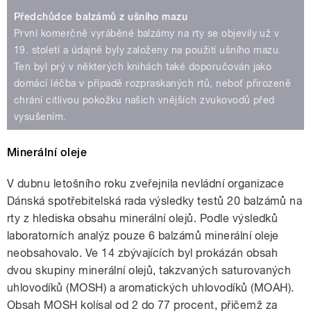
Předchůdce balzámů z ušního mazu
První komerčně vyráběné balzámy na rty se objevily už v
19. století a údajně byly založeny na použití ušního mazu.
Ten byl prý v některých knihách také doporučován jako
domácí léčba v případě rozpraskaných rtů, neboť přirozeně
chrání citlivou pokožku našich vnějších zvukovodů před
vysušením.
Minerální oleje
V dubnu letošního roku zveřejnila nevládní organizace
Dánská spotřebitelská rada výsledky testů 20 balzámů na
rty z hlediska obsahu minerální olejů. Podle výsledků
laboratorních analýz pouze 6 balzámů minerální oleje
neobsahovalo. Ve 14 zbývajících byl prokázán obsah
dvou skupiny minerální olejů, takzvaných saturovaných
uhlovodíků (MOSH) a aromatických uhlovodíků (MOAH).
Obsah MOSH kolísal od 2 do 77 procent, přičemž za