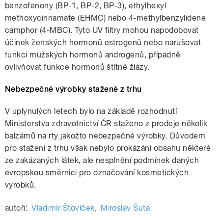
benzofenony (BP-1, BP-2, BP-3), ethylhexyl
methoxycinnamate (EHMC) nebo 4-methylbenzylidene
camphor (4-MBC). Tyto UV filtry mohou napodobovat
účinek ženských hormonů estrogenů nebo narušovat
funkci mužských hormonů androgenů, případně
ovlivňovat funkce hormonů štítné žlázy.
Nebezpečné výrobky stažené z trhu
V uplynulých letech bylo na základě rozhodnutí
Ministerstva zdravotnictví ČR staženo z prodeje několik
balzámů na rty jakožto nebezpečné výrobky. Důvodem
pro stažení z trhu však nebylo prokázání obsahu některé
ze zakázaných látek, ale nesplnění podmínek daných
evropskou směrnici pro označování kosmetických
výrobků.
autoři:
Vladimír Šťovíček
,
Miroslav Šuta