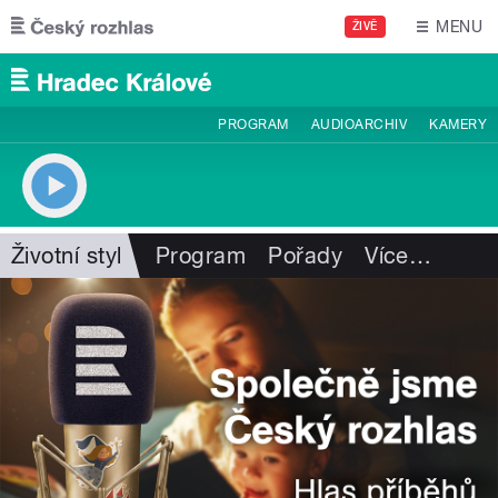
Přejít k hlavnímu obsahu
MENU
ŽIVĚ
PROGRAM
AUDIOARCHIV
KAMERY
Životní styl
Program
Pořady
Více
…