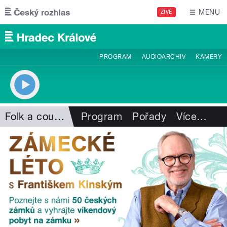
Přejít k hlavnímu obsahu
MENU
ŽIVĚ
PROGRAM
AUDIOARCHIV
KAMERY
Folk a country
Program
Pořady
Více
…