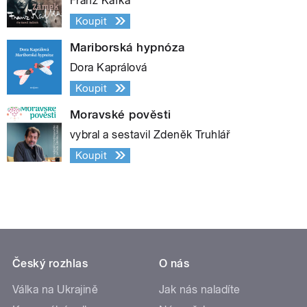
Franz Kafka
Koupit
Mariborská hypnóza
Dora Kaprálová
Koupit
Moravské pověsti
vybral a sestavil Zdeněk Truhlář
Koupit
Český rozhlas
O nás
Válka na Ukrajině
Jak nás naladíte