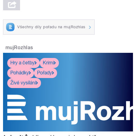
Všechny díly pořadu na mujRozhlas
mujRozhlas
Hry a četby
Krimi
Pohádky
Pořady
Živé vysílání