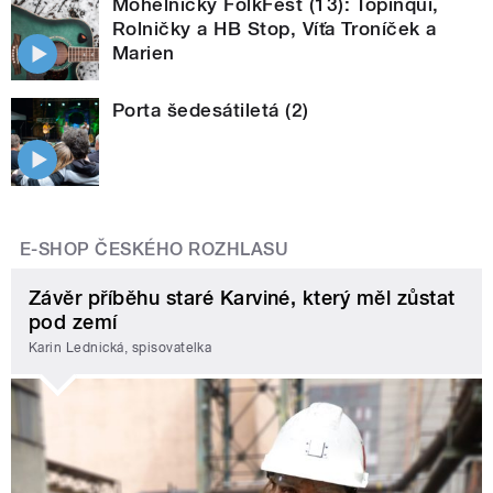
Mohelnický FolkFest (13): Topinqui,
Rolničky a HB Stop, Víťa Troníček a
Marien
Porta šedesátiletá (2)
E-SHOP ČESKÉHO ROZHLASU
Závěr příběhu staré Karviné, který měl zůstat
pod zemí
Karin Lednická, spisovatelka