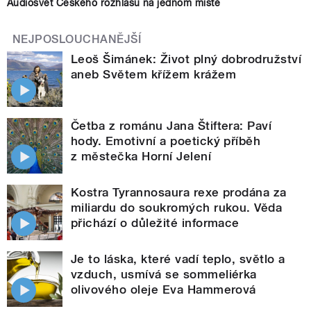
Audiosvět Českého rozhlasu na jednom místě
NEJPOSLOUCHANĚJŠÍ
Leoš Šimánek: Život plný dobrodružství
aneb Světem křížem krážem
Četba z románu Jana Štiftera: Paví
hody. Emotivní a poetický příběh
z městečka Horní Jelení
Kostra Tyrannosaura rexe prodána za
miliardu do soukromých rukou. Věda
přichází o důležité informace
Je to láska, které vadí teplo, světlo a
vzduch, usmívá se sommeliérka
olivového oleje Eva Hammerová