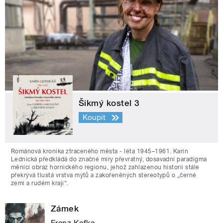
Šikmý kostel 3
Koupit
Románová kronika ztraceného města - léta 1945–1961. Karin
Lednická předkládá do značné míry převratný, dosavadní paradigma
měnící obraz hornického regionu, jehož zahlazenou historii stále
překrývá tlustá vrstva mýtů a zakořeněných stereotypů o „černé
zemi a rudém kraji“.
Zámek