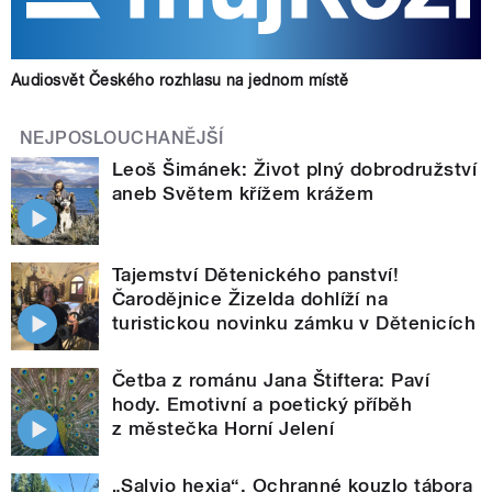
Audiosvět Českého rozhlasu na jednom místě
NEJPOSLOUCHANĚJŠÍ
Leoš Šimánek: Život plný dobrodružství
aneb Světem křížem krážem
Tajemství Dětenického panství!
Čarodějnice Žizelda dohlíží na
turistickou novinku zámku v Dětenicích
Četba z románu Jana Štiftera: Paví
hody. Emotivní a poetický příběh
z městečka Horní Jelení
„Salvio hexia“. Ochranné kouzlo tábora