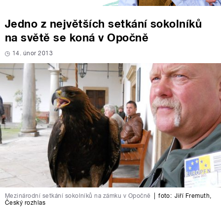
Jedno z největších setkání sokolníků
na světě se koná v Opočně
14. únor 2013
Mezinárodní setkání sokolníků na zámku v Opočně
|
foto:
Jiří Fremuth
,
Český rozhlas