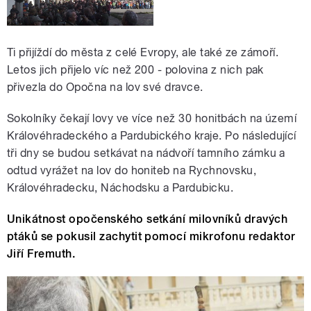
Ti přijíždí do města z celé Evropy, ale také ze zámoří.
Letos jich přijelo víc než 200 - polovina z nich pak
přivezla do Opočna na lov své dravce.
Sokolníky čekají lovy ve více než 30 honitbách na území
Královéhradeckého a Pardubického kraje. Po následující
tři dny se budou setkávat na nádvoří tamního zámku a
odtud vyrážet na lov do honiteb na Rychnovsku,
Královéhradecku, Náchodsku a Pardubicku.
Unikátnost opočenského setkání milovníků dravých
ptáků se pokusil zachytit pomocí mikrofonu redaktor
Jiří Fremuth.