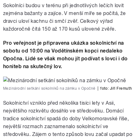
Sokolníci budou v terénu při jednotlivých lečích lovit
zejména bažanty a zajíce. V menší míře se počítá, že
dravci uloví kachnu či srnčí zvěř. Celkový výřad
každoročně čítá 150 až 170 kusů ulovené zvěře.
Pro veřejnost je připravena ukázka sokolnictví na
sobotu od 10:00 na Vodětínském kopci nedaleko
Opočna. Lidé se však mohou jít podívat s lovci i do
honiteb na skutečný lov.
Mezinárodní setkání sokolníků na zámku v Opočně
|
foto: Jiří Fremuth
Sokolnictví vzniklo před několika tisíci lety v Asii,
největšího rozkvětu dosáhlo ve středověku. Domácí
tradice sokolnictví spadá do doby Velkomoravské říše,
největší rozmach zaznamenalo sokolnictví ve
středověku. Zájem o tento způsob lovu začal upadat po