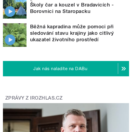
Školy čar a kouzel v Bradavicích -
Borovnici na Staropacku
Běžná kapradina může pomoci při
sledování stavu krajiny jako citlivý
ukazatel životního prostředí
Jak nás naladíte na DABu
ZPRÁVY Z IROZHLAS.CZ