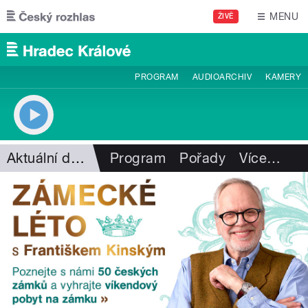
Přejít k hlavnímu obsahu
MENU
ŽIVĚ
PROGRAM
AUDIOARCHIV
KAMERY
Aktuální dění
Program
Pořady
Více
…