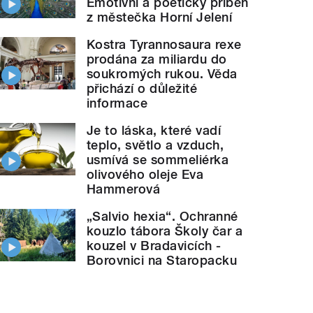
Emotivní a poetický příběh
z městečka Horní Jelení
Kostra Tyrannosaura rexe
prodána za miliardu do
soukromých rukou. Věda
přichází o důležité
informace
Je to láska, které vadí
teplo, světlo a vzduch,
usmívá se sommeliérka
olivového oleje Eva
Hammerová
rgentní medicíny mluvila Lucie
Valášková
" style="
„Salvio hexia“. Ochranné
kouzlo tábora Školy čar a
kouzel v Bradavicích -
Borovnici na Staropacku