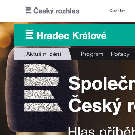
Přejít k hlavnímu obsahu
iRozhlas
Aktuální dění
Program
Pořady