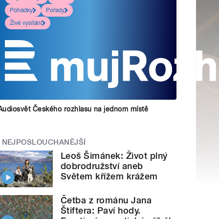
Pohádky
Pořady
Živé vysílání
Audiosvět Českého rozhlasu na jednom místě
NEJPOSLOUCHANĚJŠÍ
Leoš Šimánek: Život plný
dobrodružství aneb
Světem křížem krážem
Četba z románu Jana
Štiftera: Paví hody.