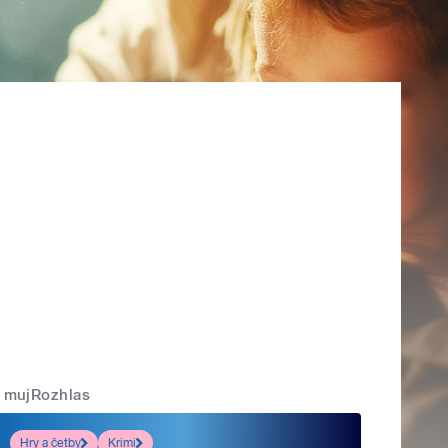
mujRozhlas
Hry a četby
Krimi