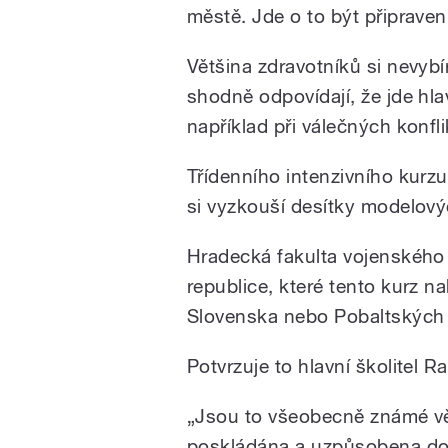
městě. Jde o to být připrave
Většina zdravotníků si nevybír
shodně odpovídají, že jde h
například při válečných konfl
/
Třídenního intenzivního kurzu 
si vyzkouší desítky modelový
Hradecká fakulta vojenského z
republice, které tento kurz nab
Slovenska nebo Pobaltských 
pause
Potvrzuje to hlavní školitel
„Jsou to všeobecně známé vě
poskládána a uzpůsobena do n