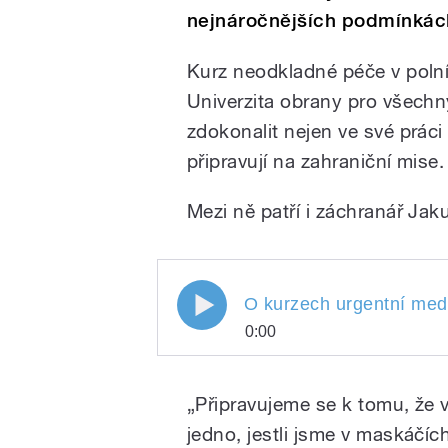
nejnáročnějších podmínkác
Kurz neodkladné péče v pol
Univerzita obrany pro všechny
zdokonalit nejen ve své práci
připravují na zahraniční mise.
Mezi ně patří i záchranář Ja
O kurzech urgentní medicí
O kurzech urgentní medi
0:00
O kurzech urgentní m
Play
Lucie
„Připravujeme se k tomu, že v
jedno, jestli jsme v maskáčíc