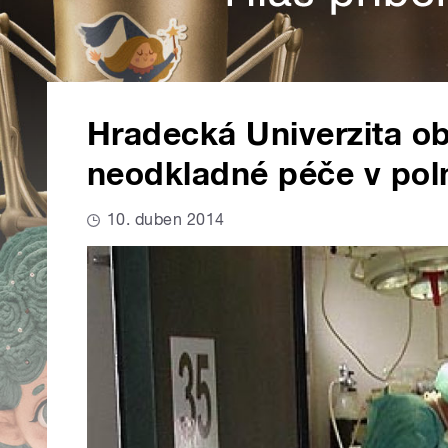
Hradecká Univerzita ob
neodkladné péče v po
10. duben 2014