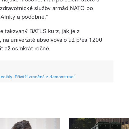
ny zdravotnické služby armád NATO po
 Afriky a podobně.“
 takzvaný BATLS kurz, jak je z
 na univerzitě absolvovalo už přes 1200
rát až osmkrát ročně.
eciály. Přiváží zraněné z demonstrací