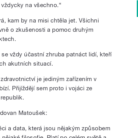
n vždycky na všechno.“
á, kam by na misi chtěla jet. Všichni
lavně o zkušenosti a pomoc druhým
iktech.
se vždy účastní zhruba patnáct lidí, kteří
ch akutních situací.
dravotnictví je jediným zařízením v
ízí. Přijíždějí sem proto i vojáci ze
republik.
 Radovan Matoušek:
ci a data, která jsou nějakým způsobem
ějaké filosofie. Platí po celém světě a