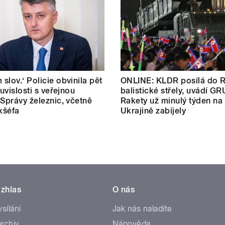
slov.‘ Policie obvinila pět
ONLINE: KLDR posílá do 
ouvislosti s veřejnou
balistické střely, uvádí GR
 Správy železnic, včetně
Rakety už minulý týden na
exšéfa
Ukrajině zabíjely
zhlas
O nás
ysílání
Jak nás naladíte
rchiv
Nápověda