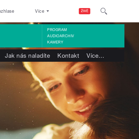
ozhlase
Více
ŽIVĚ
PROGRAM
AUDIOARCHIV
KAMERY
Jak nás naladíte
Kontakt
Více
…