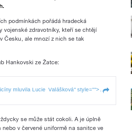
h.
ních podmínkách pořádá hradecká
 vojenské zdravotníky, kteří se chtějí
 v Česku, ale mnozí z nich se tak
kub Hankovski ze Žatce:
ny mluvila Lucie Valášková
O kurzech u
cíny mluvila Lucie
Valášková
" style="">
edicíny mluvila
Valášková
ždycky se může stát cokoli. A je úplně
h nebo v červené uniformě na sanitce ve