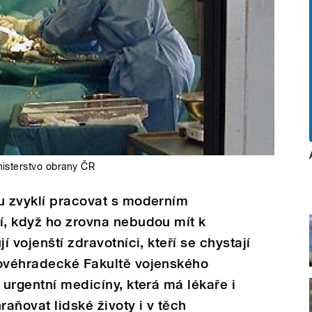
isterstvo obrany ČR
u zvyklí pracovat s moderním
í, když ho zrovna nebudou mít k
í vojenští zdravotníci, kteří se chystají
lovéhradecké Fakultě vojenského
 urgentní medicíny, která má lékaře i
raňovat lidské životy i v těch