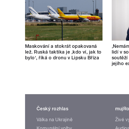
Maskování a stokrát opakovaná
‚Nemám 
lež. Ruská taktika je ‚kdo ví, jak to
lidí v s
bylo‘, říká o dronu v Lipsku Bříza
soutěží
jejího 
Český rozhlas
mujRo
Válka na Ukrajině
Živé v
Komunální volby
Audioa