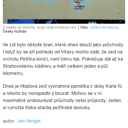
Z mapky se dozvíte, kudy vede Hladová zeď
|
foto:
Jolana Nováková
,
Český rozhlas
Ve zdi bylo několik bran, které dnes slouží jako průchody.
I když by se při pohledu od Vltavy mohlo zdát, že zeď na
vrcholu Petřína končí, není tomu tak. Pokračuje dál až ke
Strahovskému klášteru a měří celkem jeden a půl
kilometru.
Dnes je Hladová zeď významná památka z doby Karla IV.
a nikoho by nenapadlo ji bourat. Mohou se v ní
maximálně probourávat průchody nebo průjezdy. Jeden
si vynutila třeba stavba petřínské lanovky.
autor:
Jan Herget