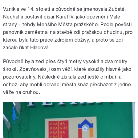
Vznikla ve 14. století a původně se jmenovala Zubatá.
Nechal ji postavit císař Karel IV. jako opevnění Malé
strany – tehdy Menšího Města pražského. Podle pověsti
panovník zaměstnal na stavbě zdi pražskou chudinu, pro
kterou byla tato práce zdrojem obživy, a proto se zdi
začalo říkat Hladová.
Původně byla zeď přes čtyři metry vysoká a dva metry
široká. Zpevňovalo ji osm věží, které sloužily hlavně jako
pozorovatelny. Následně získala zeď ještě cimbuří a
ochoz, aby mohli obránci města snáz přecházet z jedné
věže na druhou.