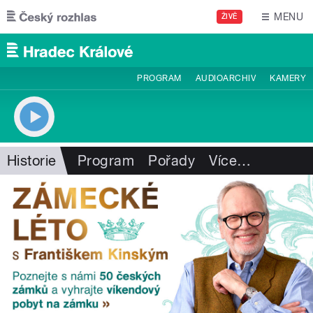
Přejít k hlavnímu obsahu
MENU
ŽIVĚ
PROGRAM
AUDIOARCHIV
KAMERY
Historie
Program
Pořady
Více
…