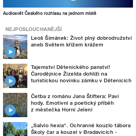
Audiosvět Českého rozhlasu na jednom místě
NEJPOSLOUCHANĚJŠÍ
Leoš Šimánek: Život plný dobrodružství
aneb Světem křížem krážem
Tajemství Dětenického panství!
Čarodějnice Žizelda dohlíží na
turistickou novinku zámku v Dětenicích
Četba z románu Jana Štiftera: Paví
hody. Emotivní a poetický příběh
z městečka Horní Jelení
„Salvio hexia“. Ochranné kouzlo tábora
Školy čar a kouzel v Bradavicích -