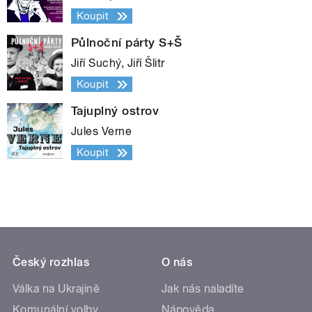
Koupit
Půlnoční párty S+Š
Jiří Suchý, Jiří Šlitr
Koupit
Tajuplný ostrov
Jules Verne
Koupit
Český rozhlas
O nás
Válka na Ukrajině
Jak nás naladíte
Komunální volby
Nápověda