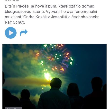
Bits´n Pieces je nové album, které ozářilo domácí
bluegrassovou scénu. Vytvořili ho dva fenomenální
muzikanti Ondra Kozák z Jeseníků a čechoholanďan
Ralf Schut.