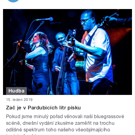
Hudba
15. leden 2019
Zač je v Pardubicích litr písku
Pokud jsme minulý pořad věnovali naší bluegrassové
scéně, dnešní vydání zkusíme zaměřit na trochu
odlišné spektrum toho našeho všeobjímajícího