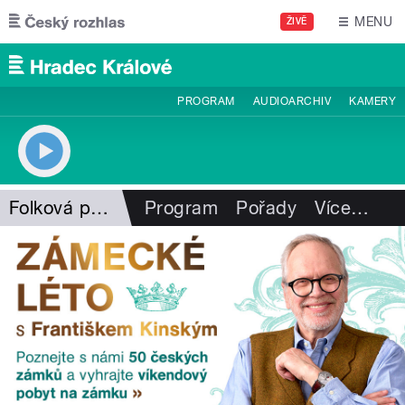
Přejít k hlavnímu obsahu
MENU
ŽIVĚ
PROGRAM
AUDIOARCHIV
KAMERY
Folková pohlazení
Program
Pořady
Více
…