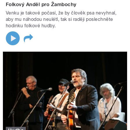
Folkový Anděl pro Žambochy
Venku je takové počasí, že by člověk psa nevyhnal,
aby mu náhodou neulétl, tak si raději poslechněte
hodinku folkové hudby.