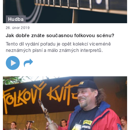
Hudba
26. únor 2019
Jak dobře znáte současnou folkovou scénu?
Tento díl vydání pořadu je opět kolekcí víceméně
neznámých písní a málo známých interpretů.