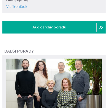
Vít Troníček
Audioarchiv pořadu
DALŠÍ POŘADY