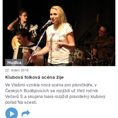
Hudba
22. leden 2019
Klubová folková scéna žije
Ve Vlašimi vznikla nová scéna pro písničkáře, v
Českých Budějovicích se rozjíždí už třetí ročník
Večerů S a skupina Isara rozjíždí pravidelný klubový
pořad Na scestí.