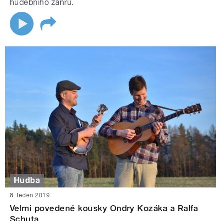
hudebního žánru.
Hudba
8. leden 2019
Velmi povedené kousky Ondry Kozáka a Ralfa
Schuta