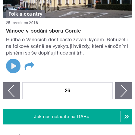
Folk a country
25. prosinec 2018
Vánoce v podání sboru Corale
Hudba o Vánocích dost často zavání kýčem. Bohužel i
na folkové scéně se vyskytují hvězdy, které vánočními
písněmi spíše doplňují hudební trh.
STRÁNKY
26
n
zí
Jak nás naladíte na DABu