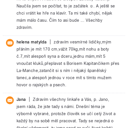
Naučila jsem se počítat, to je začátek ☺. A ještě se
chci vrátit ke hře na klavír. Ta mi také chybí, nějak
mám málo času. Čím to asi bude ... Všechby
zdravím.
|
helena matylda
zdravím vesmírné lidičky,mým
přáním je mít 170 cm,vážit 70kg,mít nohu a boty
č.7,mít alespoň syna a dceru,jednu mám,mít 5
vnoučat kluků,přeplavat s Borisem Kapitančikem přes
La-Manche,zatančit si s ním i nějaký španělský
tanec,a alespoň jednou v roce mít s tímto mužem
hovor o rajských a psech.
|
Jana
Zdravím všechny linkaře a Vás, p. Jano,
jsem ráda, že jste tady s námi. Dnešní téma je
výborně vybrané, protože člověk se učí celý život a
každý by na sobě měl pracovat. Tady se nejedná o
školní vědomosti, ty jsme snad za svůj život každý