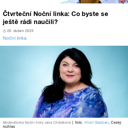
Čtvrteční Noční linka: Co byste se
ještě rádi naučili?
20. duben 2023
Noční linka
Moderátorka Noční linky Jana Chládková
|
foto:
Khalil Baalbaki
,
Český
rozhlas