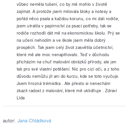
vůbec neměla tušení, co by mě mohlo v životě
zajímat. A protože jsem milovala bloky a notesy a
pořád něco psala a každou korunu, co mi dali rodiče,
jsem utratila v papírnictví za psací potřeby, tak se
rodiče rozhodli dát mě na ekonomickou školu. Prý se
na učení nehodím a ve škole jsem měla dobrý
prospěch. Tak jsem celý život zasvětila účetnictví,
které mě ale moc nenaplňovalo. Teď v důchodu
přicházím na chuť malování obrázků přírody, ale jen
tak pro své vlastní potěšení. Nic pro cizí oči, a z toho
důvodu nemůžu jít ani do kurzu, kde se toto vyučuje.
Jsem hrozná trémistka . Ale přesto si nenechám
zkazit radost z malování, které mě uklidňuje . Zdraví
Lída
autor:
Jana Chládková