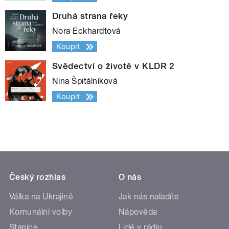
Druhá strana řeky
Nora Eckhardtová
Koupit
Svědectví o životě v KLDR 2
Nina Špitálníková
Koupit
Český rozhlas
O nás
Válka na Ukrajině
Jak nás naladíte
Komunální volby
Nápověda
Stanice
Lidé v rádiu