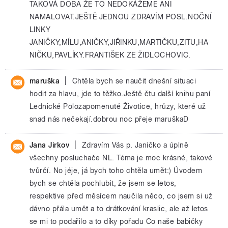
TAKOVÁ DOBA ŽE TO NEDOKÁŽEME ANI
NAMALOVAT.JEŠTĚ JEDNOU ZDRAVÍM POSL.NOČNÍ
LINKY
JANIČKY,MÍLU,ANIČKY,JIŘINKU,MARTIČKU,ZITU,HA
NIČKU,PAVLÍKY.FRANTIŠEK ZE ŽIDLOCHOVIC.
|
maruška
Chtěla bych se naučit dnešní situaci
hodit za hlavu, jde to těžko.Ještě čtu další knihu paní
Lednické Polozapomenuté Životice, hrůzy, které už
snad nás nečekají.dobrou noc přeje maruškaD
|
Jana Jirkov
Zdravím Vás p. Janičko a úplně
všechny posluchače NL. Téma je moc krásné, takové
tvůrčí. No jéje, já bych toho chtěla umět:) Úvodem
bych se chtěla pochlubit, že jsem se letos,
respektive před měsícem naučila něco, co jsem si už
dávno přála umět a to drátkování kraslic, ale až letos
se mi to podařilo a to díky pořadu Co naše babičky