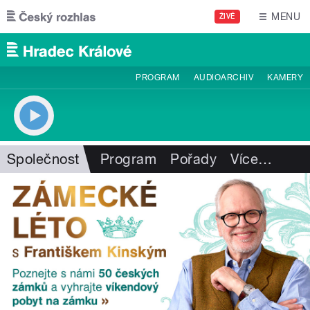
Přejít k hlavnímu obsahu
MENU
ŽIVĚ
PROGRAM
AUDIOARCHIV
KAMERY
Společnost
Program
Pořady
Více
…