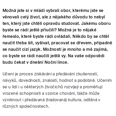
Možná jste si v mládí vybrali obor, kterému jste se
věnovali celý život, ale z nějakého důvodu to nebyl
ten, který jste chtěli opravdu studovat. Jakému oboru
byste se rádi ještě přiučili? Možná je to nějaké
řemeslo, které byste rádi ovládali. Někdo by se chtěl
naučit třeba šít, vyšívat, pracovat se dřevem, případně
se naučit cizí jazyk. Možností je mnoho a mě zajímá,
co byste se rádi naučili ještě vy. Na vaše odpovědi
budu čekat v dnešní Noční lince.
Učení je proces získávání a předávání zkušeností,
návyků, dovedností, znalostí, hodnot a podobně. Učením
se u lidí i u některých živočichů rozvíjejí a proměňují
vrozené schopnosti a vzorce chování, takže může
vzniknout i předávaná (tradovaná) kultura, odlišná v
různých společnostech.