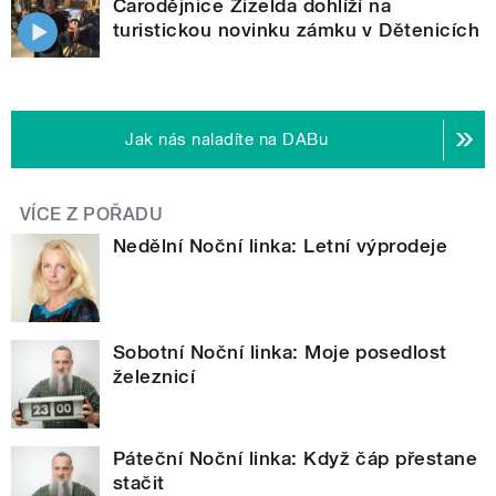
Čarodějnice Žizelda dohlíží na
turistickou novinku zámku v Dětenicích
Jak nás naladíte na DABu
VÍCE Z POŘADU
Nedělní Noční linka: Letní výprodeje
Sobotní Noční linka: Moje posedlost
železnicí
Páteční Noční linka: Když čáp přestane
stačit