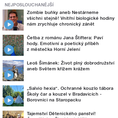
NEJPOSLOUCHANĚJŠÍ
Zombie buňky aneb Nestárneme
všichni stejně! Vnitřní biologické hodiny
nám zrychluje chronický zánět
Četba z románu Jana Štiftera: Paví
hody. Emotivní a poetický příběh
z městečka Horní Jelení
Leoš Šimánek: Život plný dobrodružství
aneb Světem křížem krážem
„Salvio hexia“. Ochranné kouzlo tábora
Školy čar a kouzel v Bradavicích -
Borovnici na Staropacku
Tajemství Dětenického panství!