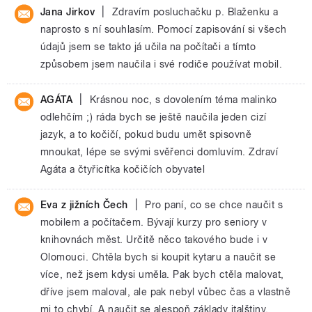
|
Jana Jirkov
Zdravím posluchačku p. Blaženku a
naprosto s ní souhlasím. Pomocí zapisování si všech
údajů jsem se takto já učila na počítači a tímto
způsobem jsem naučila i své rodiče používat mobil.
|
AGÁTA
Krásnou noc, s dovolením téma malinko
odlehčím ;) ráda bych se ještě naučila jeden cizí
jazyk, a to kočičí, pokud budu umět spisovně
mnoukat, lépe se svými svěřenci domluvím. Zdraví
Agáta a čtyřicítka kočičích obyvatel
|
Eva z jižních Čech
Pro paní, co se chce naučit s
mobilem a počítačem. Bývají kurzy pro seniory v
knihovnách měst. Určitě něco takového bude i v
Olomouci. Chtěla bych si koupit kytaru a naučit se
více, než jsem kdysi uměla. Pak bych ctěla malovat,
dříve jsem maloval, ale pak nebyl vůbec čas a vlastně
mi to chybí. A naučit se alespoň základy italštiny.