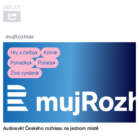
mujRozhlas
Hry a četby
Krimi
Pohádky
Pořady
Živé vysílání
Audiosvět Českého rozhlasu na jednom místě