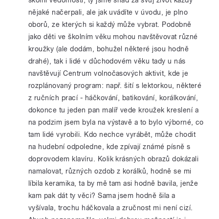
nějaké načerpali, ale jak uvádíte v úvodu, je plno
oborů, ze kterých si každý může vybrat. Podobně
jako děti ve školním věku mohou navštěvovat různé
kroužky (ale dodám, bohužel některé jsou hodně
drahé), tak i lidé v důchodovém věku tady u nás
navštěvují Centrum volnočasových aktivit, kde je
rozplánovaný program: např. šití s lektorkou, některé
z ručních prací - háčkování, batikování, korálkování,
dokonce tu jeden pan malíř vede kroužek kreslení a
na podzim jsem byla na výstavě a to bylo výborné, co
tam lidé vyrobili. Kdo nechce vyrábět, může chodit
na hudební odpoledne, kde zpívají známé písně s
doprovodem klavíru. Kolik krásných obrazů dokázali
namalovat, různých ozdob z korálků, hodně se mi
líbila keramika, ta by mě tam asi hodně bavila, jenže
kam pak dát ty věci? Sama jsem hodně šila a
vyšívala, trochu háčkovala a zručnost mi není cizí.