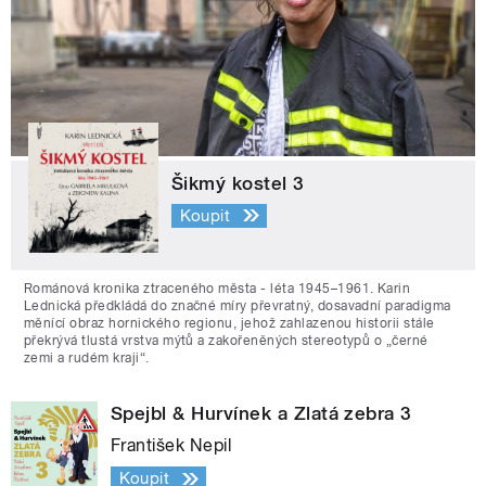
Šikmý kostel 3
Koupit
Románová kronika ztraceného města - léta 1945–1961. Karin
Lednická předkládá do značné míry převratný, dosavadní paradigma
měnící obraz hornického regionu, jehož zahlazenou historii stále
překrývá tlustá vrstva mýtů a zakořeněných stereotypů o „černé
zemi a rudém kraji“.
Spejbl & Hurvínek a Zlatá zebra 3
František Nepil
Koupit