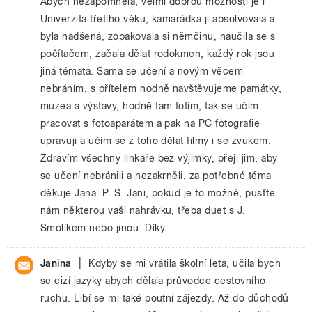
Abych nezapomněla, velmi dobrou možností je i
Univerzita třetího věku, kamarádka ji absolvovala a
byla nadšená, zopakovala si němčinu, naučila se s
počítačem, začala dělat rodokmen, každý rok jsou
jiná témata. Sama se učení a novým věcem
nebráním, s přítelem hodně navštěvujeme památky,
muzea a výstavy, hodně tam fotím, tak se učím
pracovat s fotoaparátem a pak na PC fotografie
upravuji a učím se z toho dělat filmy i se zvukem.
Zdravím všechny linkaře bez výjimky, přeji jim, aby
se učení nebránili a nezakrněli, za potřebné téma
děkuje Jana. P. S. Jani, pokud je to možné, pusťte
nám některou vaši nahrávku, třeba duet s J.
Smolíkem nebo jinou. Díky.
|
Janina
Kdyby se mi vrátila školní leta, učila bych
se cizí jazyky abych dělala průvodce cestovního
ruchu. Libí se mi také poutní zájezdy. Až do důchodů