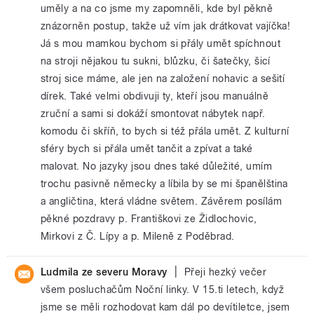
uměly a na co jsme my zapomněli, kde byl pěkně
znázorněn postup, takže už vím jak drátkovat vajíčka!
Já s mou mamkou bychom si přály umět spíchnout
na stroji nějakou tu sukni, blůzku, či šatečky, šicí
stroj sice máme, ale jen na založení nohavic a sešití
dírek. Také velmi obdivuji ty, kteří jsou manuálně
zruční a sami si dokáží smontovat nábytek např.
komodu či skříň, to bych si též přála umět. Z kulturní
sféry bych si přála umět tančit a zpívat a také
malovat. No jazyky jsou dnes také důležité, umím
trochu pasivně německy a líbila by se mi španělština
a angličtina, která vládne světem. Závěrem posílám
pěkné pozdravy p. Františkovi ze Židlochovic,
Mirkovi z Č. Lípy a p. Mileně z Poděbrad.
|
Ludmila ze severu Moravy
Přeji hezký večer
všem posluchačům Noční linky. V 15.ti letech, když
jsme se měli rozhodovat kam dál po devítiletce, jsem