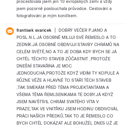
procestovala jsem jen 10 evropských zemi a vždy
jsem pozorně poslouchala průvodce. Cestování a
fotografování je mým koníčkem.
|
frantisek svaricek
DOBRÝ VEČER P.JANO A
POSL.N.L.JÁ OSOBNĚ MILUJI SVÉ ŘEMESLO A TO
ZEDNÍK.JÁ OSOBNĚ OBDIVUJI STAVBY CHRÁMŮ NA
CELÉM SVĚTĚ,NO A TO JE DOBA KDY BYCH SE JÁ
CHTĚL TĚCHTO STAVEB ZŮČASTNIT ,PROTOŽE
DNEŠNÍ STAVAŘINA JE MOC
JEDNODUCHÁ,PROTOŽE KDYŽ VIDÍM TY KOPULE A
RŮZNÉ VĚŽE A HLAVNĚ TO STÁŘÍ TĚCH STAVEB
,TAK SMEKÁM PŘED TĚMA PROJEKTANTAMA A
VŠEMA TĚMA ŘEMLSENIKAMA TÉ DOBY.JÁ KDYŽ
JSEM NAVŠTÍVIL CHRÁM SVATÉHO VÍTA V
PRAZE,TAK VE VNITŘKU JSEM HODINU OBDIVOVÁL
PRÁCI NAŠÍCH PŘEDKŮ,TAK TO JE ŘEMESLO CO
BYCH CHTĚL DOKÁZAT ALE BOHUŽÉL DNES UŽ JE