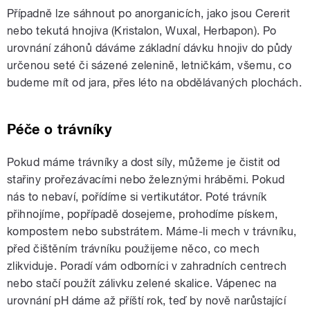
Případně lze sáhnout po anorganicích, jako jsou Cererit
nebo tekutá hnojiva (Kristalon, Wuxal, Herbapon). Po
urovnání záhonů dáváme základní dávku hnojiv do půdy
určenou seté či sázené zelenině, letničkám, všemu, co
budeme mít od jara, přes léto na obdělávaných plochách.
Péče o trávníky
Pokud máme trávníky a dost síly, můžeme je čistit od
stařiny prořezávacími nebo železnými hráběmi. Pokud
nás to nebaví, pořídíme si vertikutátor. Poté trávník
přihnojíme, popřípadě dosejeme, prohodíme pískem,
kompostem nebo substrátem. Máme-li mech v trávníku,
před čištěním trávníku použijeme něco, co mech
zlikviduje. Poradí vám odborníci v zahradních centrech
nebo stačí použít zálivku zelené skalice. Vápenec na
urovnání pH dáme až příští rok, teď by nově narůstající