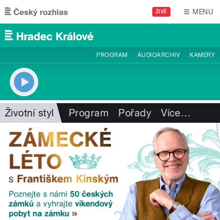
Přejít k hlavnímu obsahu
MENU
ŽIVĚ
PROGRAM
AUDIOARCHIV
KAMERY
Životní styl
Program
Pořady
Více
…