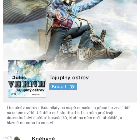
Tajuplný ostrov
Koupit
Lincolnův ostrov nikdo nikdy na mapě nenašel, a přece ho znají lidé
na celém světě. Už déle než sto třicet let na něm prožívají
dobrodružství s pěticí trosečníků, kteří na něm našli útočiště, a
hlavně nejedno tajemství.
Kněhyně