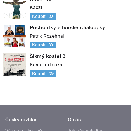
Kaczi
Koupit
Pochoutky z horské chaloupky
Patrik Rozehnal
Koupit
Šikmý kostel 3
Karin Lednická
Koupit
Český rozhlas
O nás
Válka na Ukrajině
Jak nás naladíte