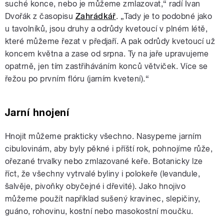
suché konce, nebo je můžeme zmlazovat,“ radí Ivan
Dvořák z časopisu
Zahrádkář
. „Tady je to podobné jako
u tavolníků, jsou druhy a odrůdy kvetoucí v plném létě,
které můžeme řezat v předjaří. A pak odrůdy kvetoucí už
koncem května a zase od srpna. Ty na jaře upravujeme
opatrně, jen tím zastřiháváním konců větviček. Více se
řežou po prvním flóru (jarním kvetení).“
Jarní hnojení
Hnojit můžeme prakticky všechno. Nasypeme jarním
cibulovinám, aby byly pěkné i příští rok, pohnojíme růže,
ořezané trvalky nebo zmlazované keře. Botanicky lze
říct, že všechny vytrvalé byliny i polokeře (levandule,
šalvěje, pivoňky obyčejné i dřevité). Jako hnojivo
můžeme použít například sušený kravinec, slepičiny,
guáno, rohovinu, kostní nebo masokostní moučku.