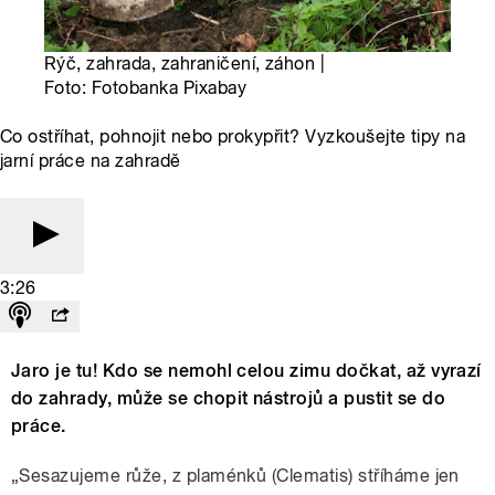
Rýč, zahrada, zahraničení, záhon |
Foto: Fotobanka Pixabay
Co ostříhat, pohnojit nebo prokypřit? Vyzkoušejte tipy na
jarní práce na zahradě
3:26
Jaro je tu! Kdo se nemohl celou zimu dočkat, až vyrazí
do zahrady, může se chopit nástrojů a pustit se do
práce.
„Sesazujeme růže, z plaménků (Clematis) stříháme jen