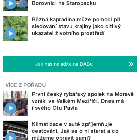
Borovnici na Staropacku
Běžná kapradina může pomoci při
sledování stavu krajiny jako citlivý
ukazatel životního prostředí
Jak nás naladíte na DABu
VÍCE Z POŘADU
První český rybářský spolek na Moravě
vznikl ve Velkém Meziříčí. Dnes má
i svého Otu Pavla
Klimatizace v autě zpříjemňuje
cestování. Jak se o ni starat a co
můžeme opravit sami?