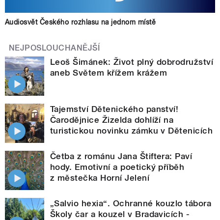
Audiosvět Českého rozhlasu na jednom místě
NEJPOSLOUCHANĚJŠÍ
Leoš Šimánek: Život plný dobrodružství
aneb Světem křížem krážem
Tajemství Dětenického panství!
Čarodějnice Žizelda dohlíží na
turistickou novinku zámku v Dětenicích
Četba z románu Jana Štiftera: Paví
hody. Emotivní a poetický příběh
z městečka Horní Jelení
„Salvio hexia“. Ochranné kouzlo tábora
Školy čar a kouzel v Bradavicích -