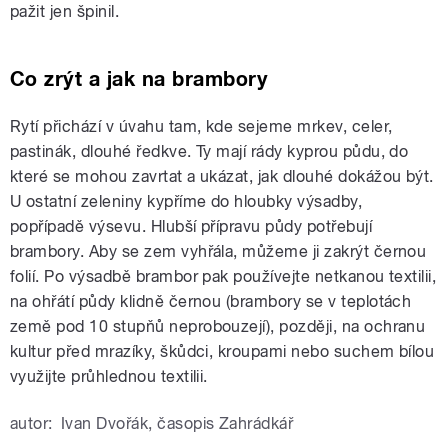
pažit jen špinil.
Co zrýt a jak na brambory
Rytí přichází v úvahu tam, kde sejeme mrkev, celer,
pastinák, dlouhé ředkve. Ty mají rády kyprou půdu, do
které se mohou zavrtat a ukázat, jak dlouhé dokážou být.
U ostatní zeleniny kypříme do hloubky výsadby,
popřípadě výsevu. Hlubší přípravu půdy potřebují
brambory. Aby se zem vyhřála, můžeme ji zakrýt černou
folií. Po výsadbě brambor pak používejte netkanou textilii,
na ohřátí půdy klidně černou (brambory se v teplotách
země pod 10 stupňů neprobouzejí), později, na ochranu
kultur před mrazíky, škůdci, kroupami nebo suchem bílou
využijte průhlednou textilii.
autor:
Ivan Dvořák, časopis Zahrádkář