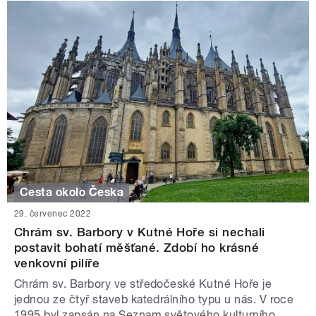
Cesta okolo Česka
29. červenec 2022
Chrám sv. Barbory v Kutné Hoře si nechali
postavit bohatí měšťané. Zdobí ho krásné
venkovní pilíře
Chrám sv. Barbory ve středočeské Kutné Hoře je
jednou ze čtyř staveb katedrálního typu u nás. V roce
1995 byl zapsán na Seznam světového kulturního