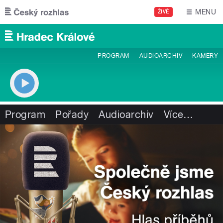
Přejít k hlavnímu obsahu
MENU
ŽIVĚ
PROGRAM
AUDIOARCHIV
KAMERY
Program
Pořady
Audioarchiv
Více
…