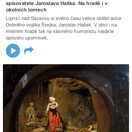
spisovatele Jaroslava Haška. Na hradě i v
okolních lomech
Lipnici nad Sázavou si svého času velice oblíbil autor
Dobrého vojáka Švejka, Jaroslav Hašek. V obci i na
místním hradě tak na slavného humoristu najdete
spoustu upomínek.