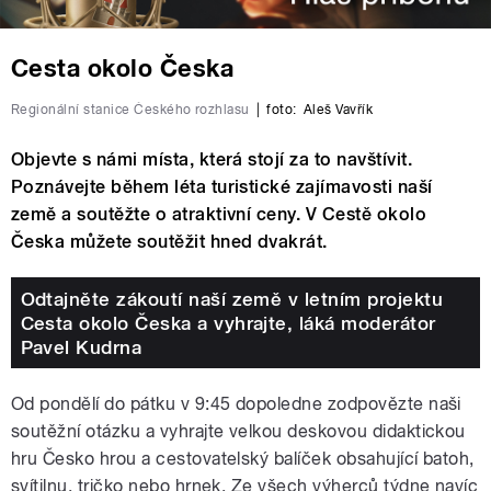
Cesta okolo Česka
Regionální stanice Českého rozhlasu
|
foto:
Aleš Vavřík
Objevte s námi místa, která stojí za to navštívit.
Poznávejte během léta turistické zajímavosti naší
země a soutěžte o atraktivní ceny. V Cestě okolo
Česka můžete soutěžit hned dvakrát.
Odtajněte zákoutí naší země v letním projektu
Cesta okolo Česka a vyhrajte, láká moderátor
Pavel Kudrna
Od pondělí do pátku v 9:45 dopoledne zodpovězte naši
soutěžní otázku a vyhrajte velkou deskovou didaktickou
hru Česko hrou a cestovatelský balíček obsahující batoh,
svítilnu, tričko nebo hrnek. Ze všech výherců týdne navíc