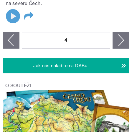
na severu Čech.
STRÁNKY
4
n
zí
Jak nás naladíte na DABu
O SOUTĚŽI