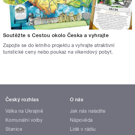
Soutěžte s Cestou okolo Česka a vyhrajte
Zapojte se do letního projektu a vyhrajte atraktivní
turistické ceny nebo poukaz na víkendový pobyt.
Český rozhlas
O nás
Válka na Ukrajině
Jak nás naladíte
Komunální volby
Nápověda
Stanice
Lidé v rádiu