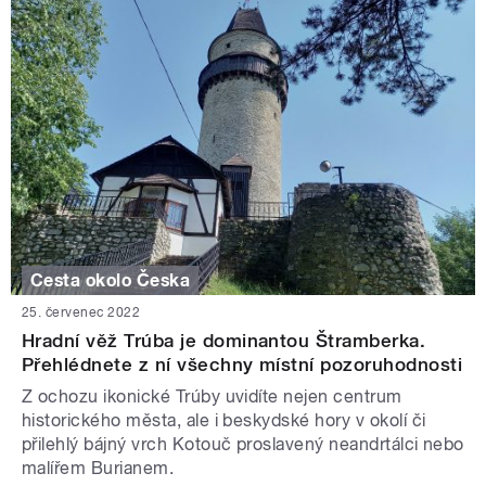
Cesta okolo Česka
25. červenec 2022
Hradní věž Trúba je dominantou Štramberka.
Přehlédnete z ní všechny místní pozoruhodnosti
Z ochozu ikonické Trúby uvidíte nejen centrum
historického města, ale i beskydské hory v okolí či
přilehlý bájný vrch Kotouč proslavený neandrtálci nebo
malířem Burianem.