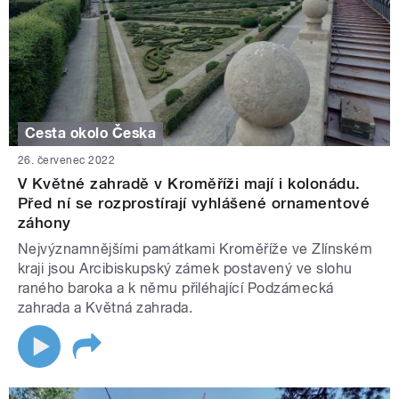
Cesta okolo Česka
26. červenec 2022
V Květné zahradě v Kroměříži mají i kolonádu.
Před ní se rozprostírají vyhlášené ornamentové
záhony
Nejvýznamnějšími památkami Kroměříže ve Zlínském
kraji jsou Arcibiskupský zámek postavený ve slohu
raného baroka a k němu přiléhající Podzámecká
zahrada a Květná zahrada.