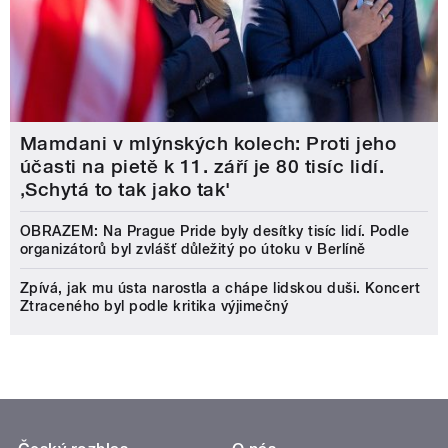
Mamdani v mlýnských kolech: Proti jeho
účasti na pietě k 11. září je 80 tisíc lidí.
‚Schytá to tak jako tak'
OBRAZEM: Na Prague Pride byly desítky tisíc lidí. Podle
organizátorů byl zvlášť důležitý po útoku v Berlíně
Zpívá, jak mu ústa narostla a chápe lidskou duši. Koncert
Ztraceného byl podle kritika výjimečný