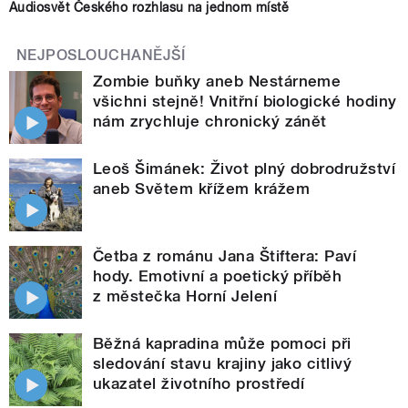
Audiosvět Českého rozhlasu na jednom místě
NEJPOSLOUCHANĚJŠÍ
Zombie buňky aneb Nestárneme
všichni stejně! Vnitřní biologické hodiny
nám zrychluje chronický zánět
Leoš Šimánek: Život plný dobrodružství
aneb Světem křížem krážem
Četba z románu Jana Štiftera: Paví
hody. Emotivní a poetický příběh
z městečka Horní Jelení
Běžná kapradina může pomoci při
sledování stavu krajiny jako citlivý
ukazatel životního prostředí