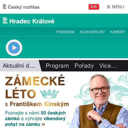
Přejít k hlavnímu obsahu
MENU
ŽIVĚ
PROGRAM
AUDIOARCHIV
KAMERY
Aktuální dění
Program
Pořady
Více
…