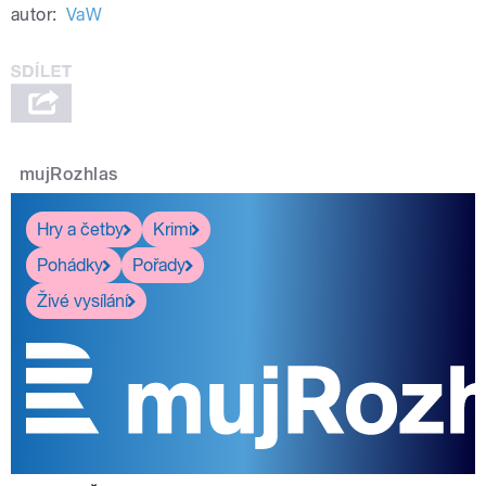
autor:
VaW
zmizí
- do
mujRozhlas
pause
Hry a četby
Krimi
Pohádky
Pořady
Živé vysílání