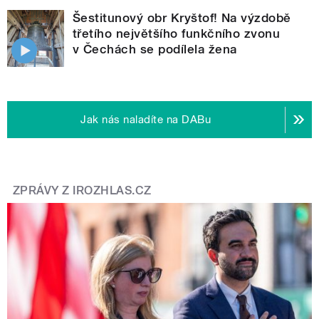
Šestitunový obr Kryštof! Na výzdobě
třetího největšího funkčního zvonu
v Čechách se podílela žena
Jak nás naladíte na DABu
ZPRÁVY Z IROZHLAS.CZ