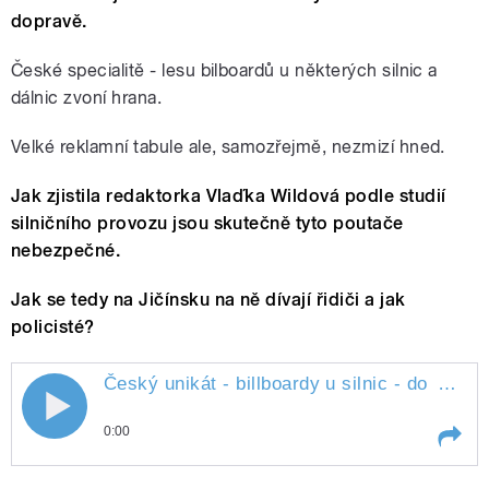
dopravě.
České specialitě - lesu bilboardů u některých silnic a
dálnic zvoní hrana.
Velké reklamní tabule ale, samozřejmě, nezmizí hned.
Jak zjistila redaktorka Vlaďka Wildová podle studií
silničního provozu jsou skutečně tyto poutače
nebezpečné.
Jak se tedy na Jičínsku na ně dívají řidiči a jak
policisté?
Český unikát - billboardy u silnic - do
5 let zmizí
Český unikát - billboardy u silnic - do 5
0:00
let zmizí
Play /
5 let
Český unikát - billboardy u silnic