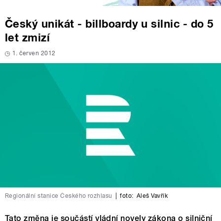
Český unikát - billboardy u silnic - do 5
let zmizí
1. červen 2012
Regionální stanice Českého rozhlasu
|
foto:
Aleš Vavřík
Tato změna je součástí vládní novely zákona o silniční