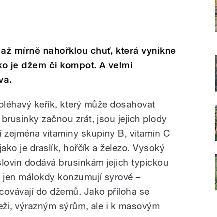
 až mírně nahořklou chuť, která vynikne
ko je džem či kompot. A velmi
va.
poléhavý keřík, který může dosahovat
brusinky začnou zrát, jsou jejich plody
í zejména vitaminy skupiny B, vitamin C
jako je draslík, hořčík a železo. Vysoký
slovin dodává brusinkám jejich typickou
y jen málokdy konzumují syrové –
covávají do džemů. Jako příloha se
beži, výrazným sýrům, ale i k masovým