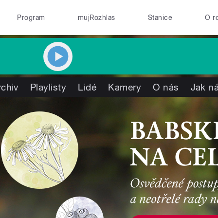
Program
mujRozhlas
Stanice
O r
rchiv
Playlisty
Lidé
Kamery
O nás
Jak ná