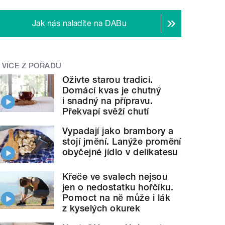
Jak nás naladíte na DABu
VÍCE Z POŘADU
Oživte starou tradici.
Domácí kvas je chutný
i snadný na přípravu.
Překvapí svěží chutí
Vypadají jako brambory a
stojí jmění. Lanýže promění
obyčejné jídlo v delikatesu
Křeče ve svalech nejsou
jen o nedostatku hořčíku.
Pomoct na ně může i lák
z kyselých okurek