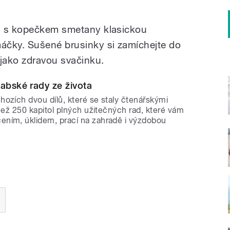
u s kopečkem smetany klasickou
áčky. Sušené brusinky si zamíchejte do
 jako zdravou svačinku.
abské rady ze života
ozích dvou dílů, které se staly čtenářskými
 než 250 kapitol plných užitečných rad, které vám
ním, úklidem, prací na zahradě i výzdobou