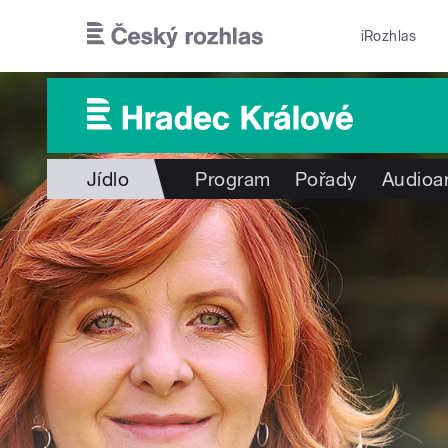
Přejít k hlavnímu obsahu
iRozhlas
Jídlo
Program
Pořady
Audioa