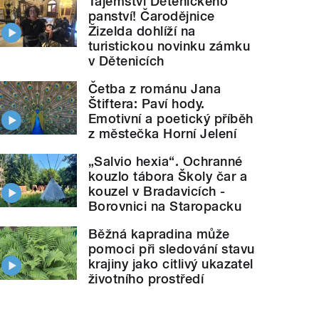
Tajemství Dětenického
panství! Čarodějnice
Žizelda dohlíží na
turistickou novinku zámku
v Dětenicích
Četba z románu Jana
Štiftera: Paví hody.
Emotivní a poetický příběh
z městečka Horní Jelení
„Salvio hexia“. Ochranné
kouzlo tábora Školy čar a
kouzel v Bradavicích -
Borovnici na Staropacku
Běžná kapradina může
pomoci při sledování stavu
krajiny jako citlivý ukazatel
životního prostředí