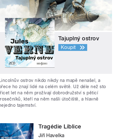
Tajuplný ostrov
Koupit
Lincolnův ostrov nikdo nikdy na mapě nenašel, a
přece ho znají lidé na celém světě. Už déle než sto
třicet let na něm prožívají dobrodružství s pěticí
trosečníků, kteří na něm našli útočiště, a hlavně
nejedno tajemství.
Tragédie Liblice
Jiří Havelka