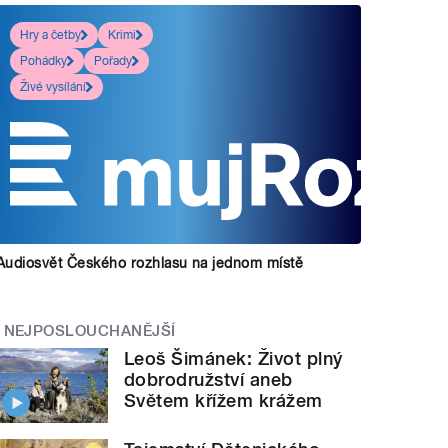
Hry a četby
Krimi
Pohádky
Pořady
Živé vysílání
Audiosvět Českého rozhlasu na jednom místě
NEJPOSLOUCHANĚJŠÍ
Leoš Šimánek: Život plný
dobrodružství aneb
Světem křížem krážem