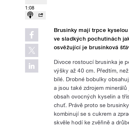
1:08
Brusinky mají trpce kyselou
ve sladkých pochutinách ja
osvěžující je brusinková šťá
Divoce rostoucí brusinka je 
výšky až 40 cm. Předtím, než 
bílé. Drobné bobulky obsahuj
a jsou také zdrojem minerálů 
obsah ovocných kyselin a tří
chuť. Právě proto se brusink
kombinují se s cukrem a zpra
skvěle hodí ke zvěřině a drů