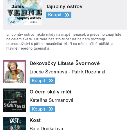
Tajuplný ostrov
Koupit
Lincolnův ostrov nikdo nikdy na mapě nenašel, a přece ho znají lidé
na celém světě. Už déle než sto třicet let na něm prožívají
dobrodružství s pěticí trosečníků, kteří na něm našli útočiště, a
hlavně nejedno tajemství.
Děkovačky Libuše Švormové
Libuše Švormová - Patrik Rozehnal
Koupit
O čem skály mlčí
Kateřina Surmanová
Koupit
Kost
Bára Dočkalová