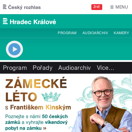
Přejít k hlavnímu obsahu
MENU
ŽIVĚ
PROGRAM
AUDIOARCHIV
KAMERY
Program
Pořady
Audioarchiv
Více
…