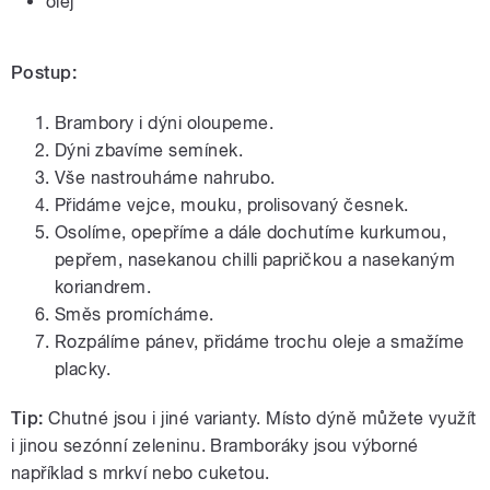
olej
Postup:
Brambory i dýni oloupeme.
Dýni zbavíme semínek.
Vše nastrouháme nahrubo.
Přidáme vejce, mouku, prolisovaný česnek.
Osolíme, opepříme a dále dochutíme kurkumou,
pepřem, nasekanou chilli papričkou a nasekaným
koriandrem.
Směs promícháme.
Rozpálíme pánev, přidáme trochu oleje a smažíme
placky.
Tip:
Chutné jsou i jiné varianty. Místo dýně můžete využít
i jinou sezónní zeleninu. Bramboráky jsou výborné
například s mrkví nebo cuketou.