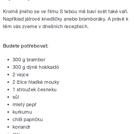
Kromě jiného se ve filmu S tebou mě baví svět také vaří.
Například játrové knedlíčky anebo bramboráky. A právě k
těm vás zveme v dnešních receptech.
Budete potřebovat:
300 g brambor
300 g dýně hokkaidó
2 vejce
2 lžíce hladké mouky
1 stroužek česneku
sůl
mletý pepř
kurkumu
chilli papričku
koriandr