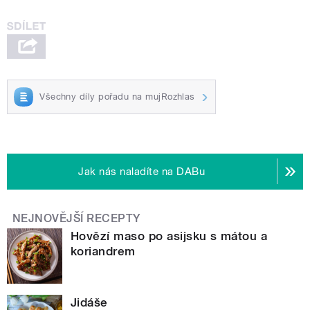
Všechny díly pořadu na mujRozhlas
Jak nás naladíte na DABu
NEJNOVĚJŠÍ RECEPTY
Hovězí maso po asijsku s mátou a
koriandrem
Jidáše