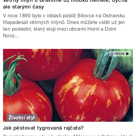
ale starými časy
V roce 1890 bylo v oblasti poblíž Bílovce na Ostravsku
třiapadesát větrných mlýnů. Dnes můžete vidět už jen
ten poslední, který stojí mezi obcemi Horní a Dolní
Nový...
1 minuta
Životní styl
Jak pěstovat tygrovaná rajčata?