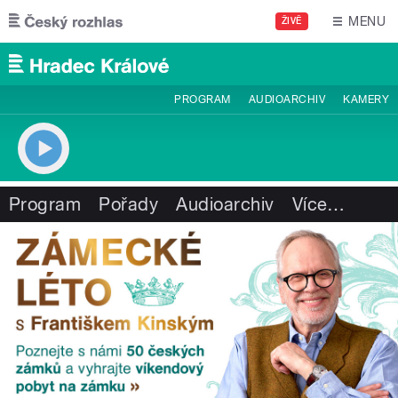
Přejít k hlavnímu obsahu
MENU
ŽIVĚ
PROGRAM
AUDIOARCHIV
KAMERY
Program
Pořady
Audioarchiv
Více
…