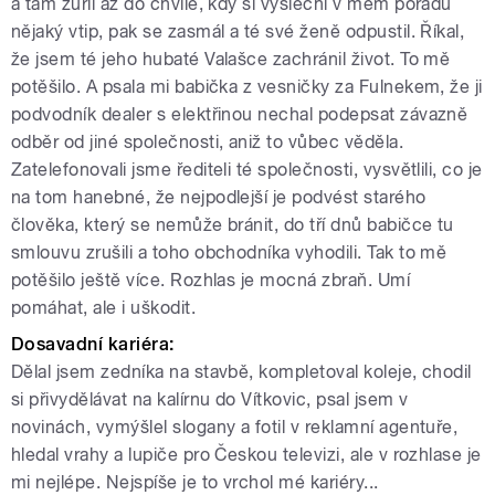
a tam zuřil až do chvíle, kdy si vyslechl v mém pořadu
nějaký vtip, pak se zasmál a té své ženě odpustil. Říkal,
že jsem té jeho hubaté Valašce zachránil život. To mě
potěšilo. A psala mi babička z vesničky za Fulnekem, že ji
podvodník dealer s elektřinou nechal podepsat závazně
odběr od jiné společnosti, aniž to vůbec věděla.
Zatelefonovali jsme řediteli té společnosti, vysvětlili, co je
na tom hanebné, že nejpodlejší je podvést starého
člověka, který se nemůže bránit, do tří dnů babičce tu
smlouvu zrušili a toho obchodníka vyhodili. Tak to mě
potěšilo ještě více. Rozhlas je mocná zbraň. Umí
pomáhat, ale i uškodit.
Dosavadní kariéra:
Dělal jsem zedníka na stavbě, kompletoval koleje, chodil
si přivydělávat na kalírnu do Vítkovic, psal jsem v
novinách, vymýšlel slogany a fotil v reklamní agentuře,
hledal vrahy a lupiče pro Českou televizi, ale v rozhlase je
mi nejlépe. Nejspíše je to vrchol mé kariéry...