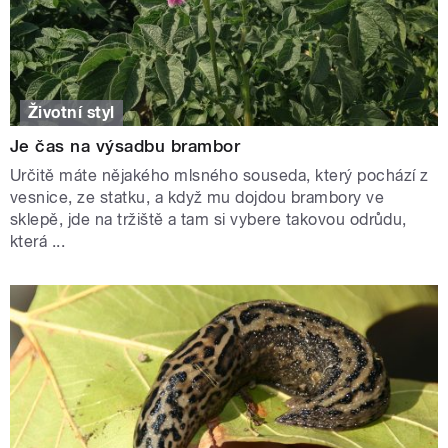
Životní styl
Je čas na výsadbu brambor
Určitě máte nějakého mlsného souseda, který pochází z
vesnice, ze statku, a když mu dojdou brambory ve
sklepě, jde na tržiště a tam si vybere takovou odrůdu,
která ...