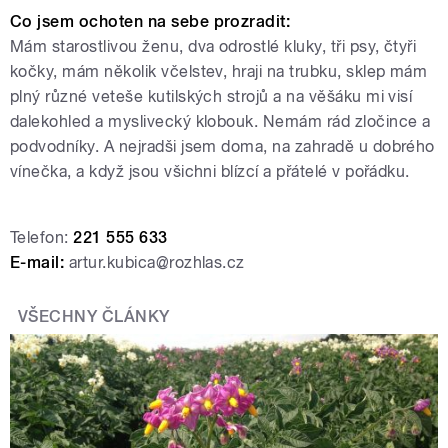
Co jsem ochoten na sebe prozradit:
Mám starostlivou ženu, dva odrostlé kluky, tři psy, čtyři
kočky, mám několik včelstev, hraji na trubku, sklep mám
plný různé veteše kutilských strojů a na věšáku mi visí
dalekohled a myslivecký klobouk. Nemám rád zločince a
podvodníky. A nejradši jsem doma, na zahradě u dobrého
vínečka, a když jsou všichni blízcí a přátelé v pořádku.
Telefon:
221 555 633
E-mail:
artur.kubica@rozhlas.cz
VŠECHNY ČLÁNKY