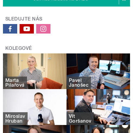
SLEDUJTE NÁS
KOLEGOVÉ
Marta
Pavel
Pilařová
Janošec
Miroslav
Vít
Hruban
Goršanov