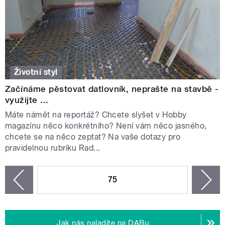
Životní styl
Začínáme pěstovat datlovník, neprašte na stavbě -
využijte ...
Máte námět na reportáž? Chcete slyšet v Hobby
magazínu něco konkrétního? Není vám něco jasného,
chcete se na něco zeptat? Na vaše dotazy pro
pravidelnou rubriku Rad...
STRÁNKY
75
n
zí
Jak nás naladíte na DABu