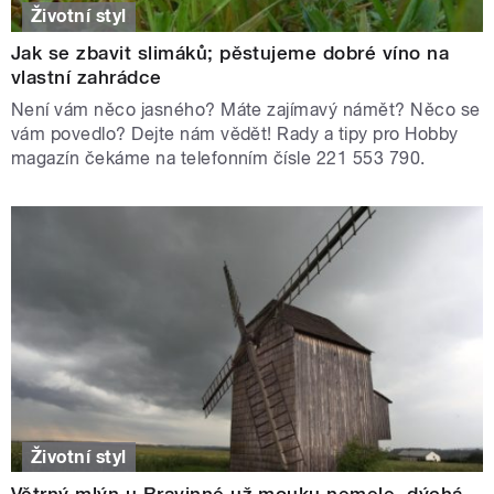
Životní styl
Jak se zbavit slimáků; pěstujeme dobré víno na
vlastní zahrádce
Není vám něco jasného? Máte zajímavý námět? Něco se
vám povedlo? Dejte nám vědět! Rady a tipy pro Hobby
magazín čekáme na telefonním čísle 221 553 790.
Životní styl
Větrný mlýn u Bravinné už mouku nemele, dýchá