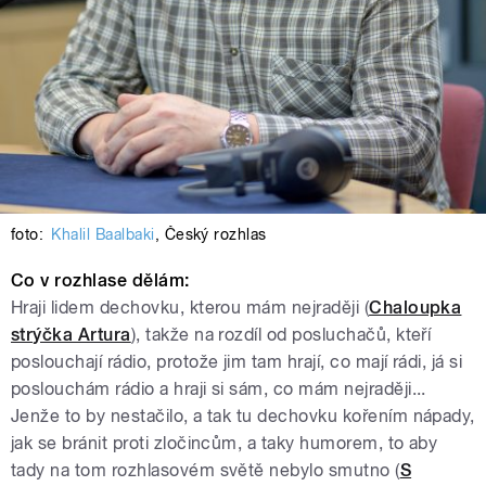
foto:
Khalil Baalbaki
,
Český rozhlas
Co v rozhlase dělám:
Hraji lidem dechovku, kterou mám nejraději (
Chaloupka
strýčka Artura
), takže na rozdíl od posluchačů, kteří
poslouchají rádio, protože jim tam hrají, co mají rádi, já si
poslouchám rádio a hraji si sám, co mám nejraději...
Jenže to by nestačilo, a tak tu dechovku kořením nápady,
jak se bránit proti zločincům, a taky humorem, to aby
tady na tom rozhlasovém světě nebylo smutno (
S