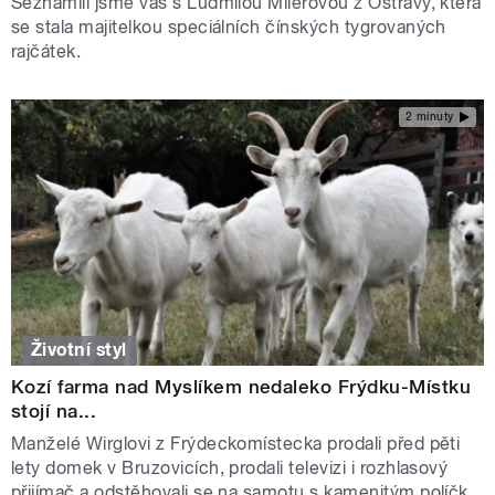
Seznámili jsme vás s Ludmilou Milerovou z Ostravy, která
se stala majitelkou speciálních čínských tygrovaných
rajčátek.
2 minuty
Životní styl
Kozí farma nad Myslíkem nedaleko Frýdku-Místku
stojí na...
Manželé Wirglovi z Frýdeckomístecka prodali před pěti
lety domek v Bruzovicích, prodali televizi i rozhlasový
přijímač a odstěhovali se na samotu s kamenitým políčk...