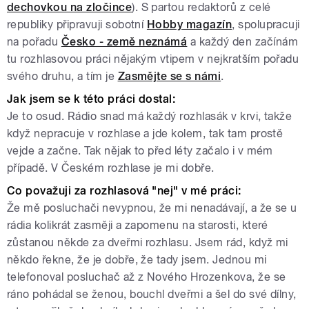
dechovkou na zločince
). S partou redaktorů z celé
republiky připravuji sobotní
Hobby magazín
, spolupracuji
na pořadu
Česko - země neznámá
a každý den začínám
tu rozhlasovou práci nějakým vtipem v nejkratším pořadu
svého druhu, a tím je
Zasmějte se s námi
.
Jak jsem se k této práci dostal:
Je to osud. Rádio snad má každý rozhlasák v krvi, takže
když nepracuje v rozhlase a jde kolem, tak tam prostě
vejde a začne. Tak nějak to před léty začalo i v mém
případě. V Českém rozhlase je mi dobře.
Co považuji za rozhlasová "nej" v mé práci:
Že mě posluchači nevypnou, že mi nenadávají, a že se u
rádia kolikrát zasměji a zapomenu na starosti, které
zůstanou někde za dveřmi rozhlasu. Jsem rád, když mi
někdo řekne, že je dobře, že tady jsem. Jednou mi
telefonoval posluchač až z Nového Hrozenkova, že se
ráno pohádal se ženou, bouchl dveřmi a šel do své dílny,