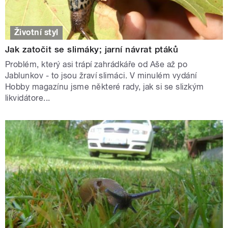
Životní styl
Jak zatočit se slimáky; jarní návrat ptáků
Problém, který asi trápí zahrádkáře od Aše až po
Jablunkov - to jsou žraví slimáci. V minulém vydání
Hobby magazínu jsme některé rady, jak si se slizkým
likvidátore...