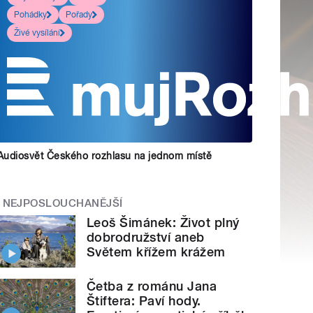
Pohádky
Pořady
Živé vysílání
Audiosvět Českého rozhlasu na jednom místě
NEJPOSLOUCHANĚJŠÍ
Leoš Šimánek: Život plný
dobrodružství aneb
Světem křížem krážem
Četba z románu Jana
Štiftera: Paví hody.