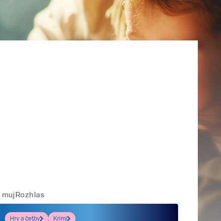
mujRozhlas
Hry a četby
Krimi