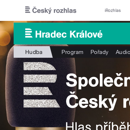
Přejít k hlavnímu obsahu
iRozhlas
Hudba
Program
Pořady
Audio