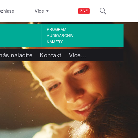
ozhlase
Více
ŽIVĚ
PROGRAM
AUDIOARCHIV
KAMERY
nás naladíte
Kontakt
Více
…