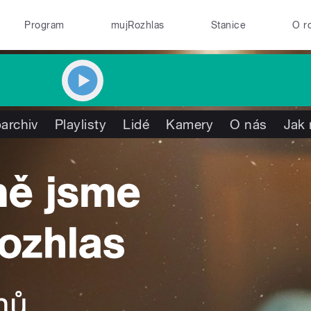
Program
mujRozhlas
Stanice
O r
archiv
Playlisty
Lidé
Kamery
O nás
Jak 