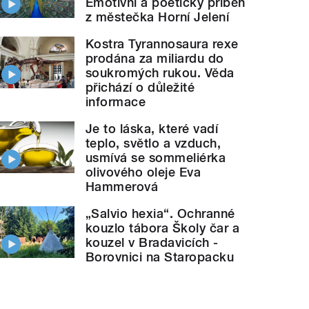
Emotivní a poetický příběh
z městečka Horní Jelení
Kostra Tyrannosaura rexe
prodána za miliardu do
soukromých rukou. Věda
přichází o důležité
informace
Je to láska, které vadí
teplo, světlo a vzduch,
usmívá se sommeliérka
olivového oleje Eva
Hammerová
„Salvio hexia“. Ochranné
kouzlo tábora Školy čar a
kouzel v Bradavicích -
Borovnici na Staropacku