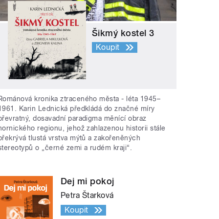
Šikmý kostel 3
Koupit
Románová kronika ztraceného města - léta 1945–
1961. Karin Lednická předkládá do značné míry
převratný, dosavadní paradigma měnící obraz
hornického regionu, jehož zahlazenou historii stále
překrývá tlustá vrstva mýtů a zakořeněných
stereotypů o „černé zemi a rudém kraji“.
Dej mi pokoj
Petra Štarková
Koupit