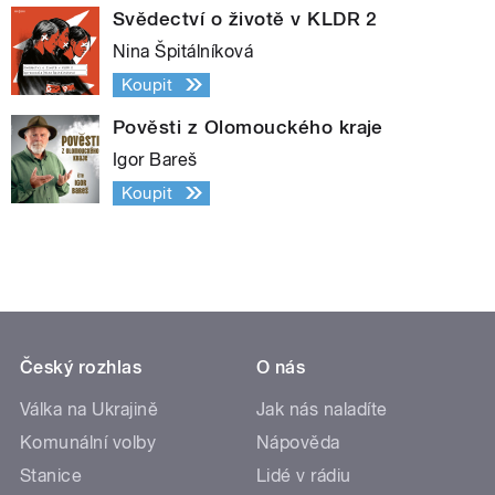
Svědectví o životě v KLDR 2
Nina Špitálníková
Koupit
Pověsti z Olomouckého kraje
Igor Bareš
Koupit
Český rozhlas
O nás
Válka na Ukrajině
Jak nás naladíte
Komunální volby
Nápověda
Stanice
Lidé v rádiu