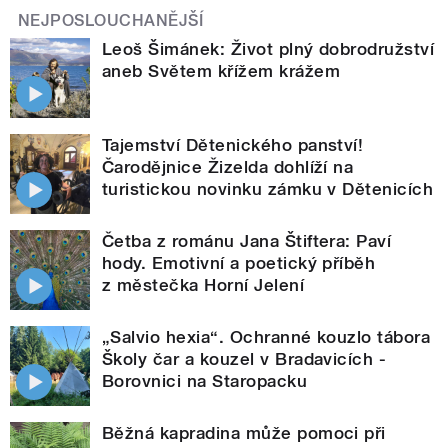
NEJPOSLOUCHANĚJŠÍ
Leoš Šimánek: Život plný dobrodružství
aneb Světem křížem krážem
Tajemství Dětenického panství!
Čarodějnice Žizelda dohlíží na
turistickou novinku zámku v Dětenicích
Četba z románu Jana Štiftera: Paví
hody. Emotivní a poetický příběh
z městečka Horní Jelení
„Salvio hexia“. Ochranné kouzlo tábora
Školy čar a kouzel v Bradavicích -
Borovnici na Staropacku
Běžná kapradina může pomoci při