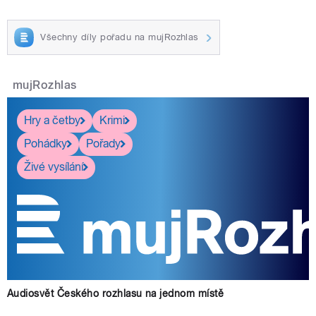
Všechny díly pořadu na mujRozhlas
mujRozhlas
Hry a četby
Krimi
Pohádky
Pořady
Živé vysílání
Audiosvět Českého rozhlasu na jednom místě