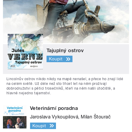
Tajuplný ostrov
Koupit
Lincolnův ostrov nikdo nikdy na mapě nenašel, a přece ho znají lidé
na celém světě. Už déle než sto třicet let na něm prožívají
dobrodružství s pěticí trosečníků, kteří na něm našli útočiště, a
hlavně nejedno tajemství.
Veterinární poradna
Jaroslava Vykoupilová, Milan Štourač
Koupit