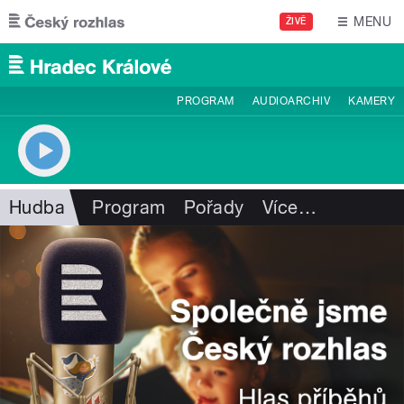
Přejít k hlavnímu obsahu
MENU
ŽIVĚ
PROGRAM
AUDIOARCHIV
KAMERY
Hudba
Program
Pořady
Více
…