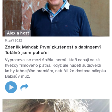
Alex a host
6. září 2022
Zdeněk Mahdal: První zkušenost s dabingem?
Totálně jsem pohořel
Vypracoval se mezi špičku herců, kteří dabují velké
hvězdy filmového plátna. Když ale načetl audioverzi
knihy tehdejšího premiéra, netušil, že dostane nálepku
Babišův muž.