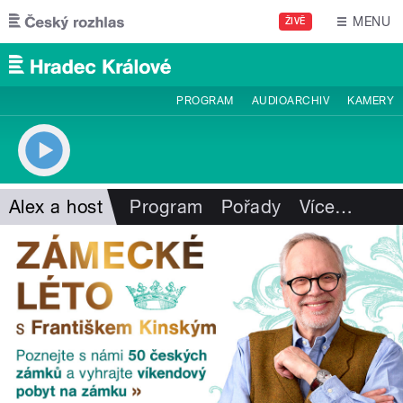
Přejít k hlavnímu obsahu
MENU
ŽIVĚ
PROGRAM
AUDIOARCHIV
KAMERY
Alex a host
Program
Pořady
Více
…