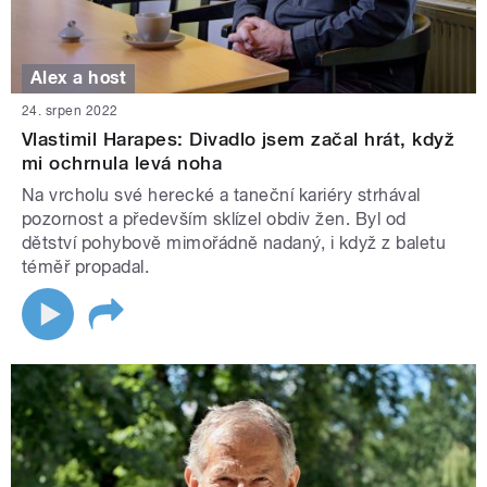
Alex a host
24. srpen 2022
Vlastimil Harapes: Divadlo jsem začal hrát, když
mi ochrnula levá noha
Na vrcholu své herecké a taneční kariéry strhával
pozornost a především sklízel obdiv žen. Byl od
dětství pohybově mimořádně nadaný, i když z baletu
téměř propadal.