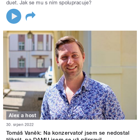
duet. Jak se mu s ním spolupracuje?
Alex a host
30. srpen 2022
Tomáš Vaněk: Na konzervatoř jsem se nedostal
třikrát, na DAMU jsem se už připravil