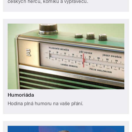
českých herců, komiků a vypravěčů.
Humoriáda
Hodina plná humoru na vaše přání.