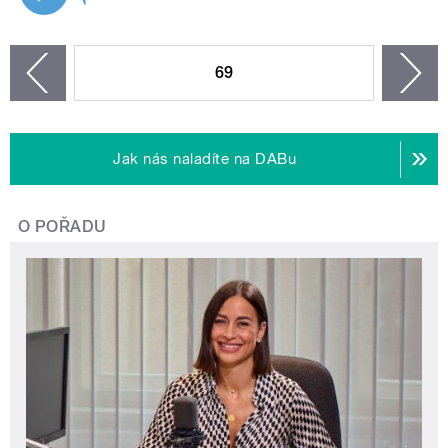
STRÁNKY
69
n
zí
Jak nás naladíte na DABu
O POŘADU