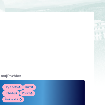
mujRozhlas
Hry a četby
Krimi
Pohádky
Pořady
Živé vysílání