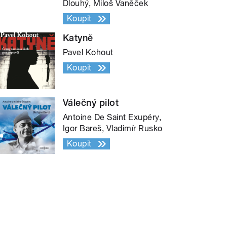
Dlouhý, Miloš Vaněček
Koupit
Katyně
Pavel Kohout
Koupit
Válečný pilot
Antoine De Saint Exupéry,
Igor Bareš, Vladimír Rusko
Koupit