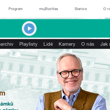
Program
mujRozhlas
Stanice
O r
archiv
Playlisty
Lidé
Kamery
O nás
Jak 