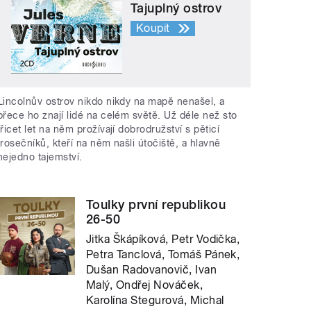
Tajuplný ostrov
Koupit
Lincolnův ostrov nikdo nikdy na mapě nenašel, a
přece ho znají lidé na celém světě. Už déle než sto
třicet let na něm prožívají dobrodružství s pěticí
trosečníků, kteří na něm našli útočiště, a hlavně
nejedno tajemství.
Toulky první republikou
26-50
Jitka Škápíková, Petr Vodička,
Petra Tanclová, Tomáš Pánek,
Dušan Radovanovič, Ivan
Malý, Ondřej Nováček,
Karolína Stegurová, Michal