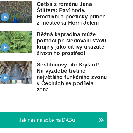
Četba z románu Jana
Štiftera: Paví hody.
Emotivní a poetický příběh
z městečka Horní Jelení
Běžná kapradina může
pomoci při sledování stavu
krajiny jako citlivý ukazatel
životního prostředí
Šestitunový obr Kryštof!
Na výzdobě třetího
největšího funkčního zvonu
v Čechách se podílela
žena
Jak nás naladíte na DABu