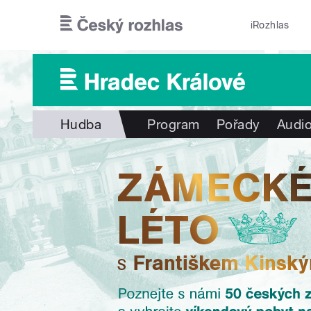
Přejít k hlavnímu obsahu
iRozhlas
Hudba
Program
Pořady
Audio