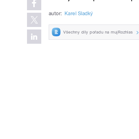
autor:
Karel Sladký
Všechny díly pořadu na mujRozhlas