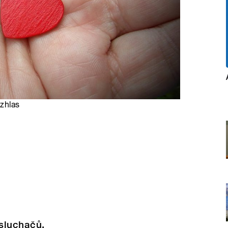
ozhlas
sluchačů.