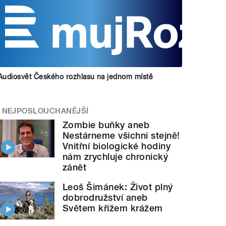
Audiosvět Českého rozhlasu na jednom místě
NEJPOSLOUCHANĚJŠÍ
Zombie buňky aneb
Nestárneme všichni stejně!
Vnitřní biologické hodiny
nám zrychluje chronický
zánět
Leoš Šimánek: Život plný
dobrodružství aneb
Světem křížem krážem