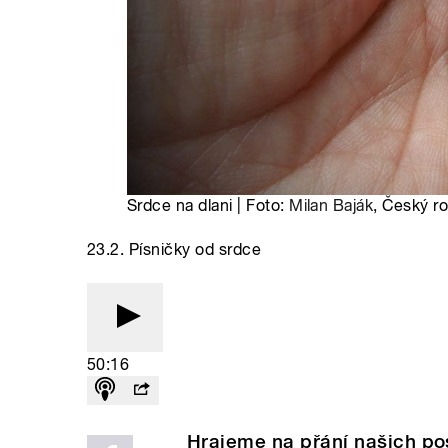
Srdce na dlani | Foto:
Milan Baják
, Český r
23.2. Písničky od srdce
50:16
Hrajeme na přání našich po