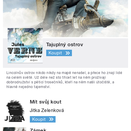
Tajuplný ostrov
Koupit
Lincolnův ostrov nikdo nikdy na mapě nenašel, a přece ho znají lidé
na celém světě. Už déle než sto třicet let na něm prožívají
dobrodružství s pěticí trosečníků, kteří na něm našli útočiště, a
hlavně nejedno tajemství.
Mít svůj kout
Jitka Zelenková
Koupit
Zámek