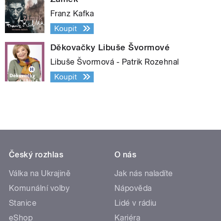
Franz Kafka
Koupit
Děkovačky Libuše Švormové
Libuše Švormová - Patrik Rozehnal
Koupit
Český rozhlas
O nás
Válka na Ukrajině
Jak nás naladíte
Komunální volby
Nápověda
Stanice
Lidé v rádiu
eShop
Kariéra