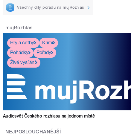
Všechny díly pořadu na mujRozhlas
mujRozhlas
Hry a četby
Krimi
Pohádky
Pořady
Živé vysílání
Audiosvět Českého rozhlasu na jednom místě
NEJPOSLOUCHANĚJŠÍ