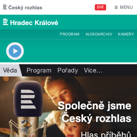
Přejít k hlavnímu obsahu
MENU
ŽIVĚ
PROGRAM
AUDIOARCHIV
KAMERY
Věda
Program
Pořady
Více
…