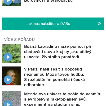
Borovnici na Staropacku
Jak nás naladíte na DABu
VÍCE Z POŘADU
Běžná kapradina může pomoci při
sledování stavu krajiny jako citlivý
ukazatel životního prostředí
V Paříži našli sešit s doposud
neznámou Mozartovou hudbu.
S rozluštěním pomohla i česká
odbornice
Mendelova univerzita pošle do vesmíru
s evropským raketoplánem svůj
experiment na studium sinic