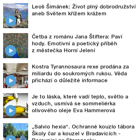
Leoš Šimánek: Život plný dobrodružství
aneb Světem křížem krážem
Četba z románu Jana Štiftera: Paví
hody. Emotivní a poetický příběh
z městečka Horní Jelení
Kostra Tyrannosaura rexe prodána za
miliardu do soukromých rukou. Věda
přichází o důležité informace
Je to láska, které vadí teplo, světlo a
vzduch, usmívá se sommeliérka
olivového oleje Eva Hammerová
„Salvio hexia“. Ochranné kouzlo tábora
Školy čar a kouzel v Bradavicích -