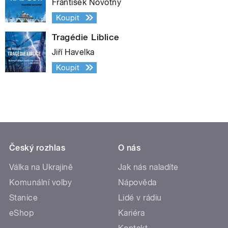
František Novotný
Koupit
Tragédie Liblice
Jiří Havelka
Koupit
Český rozhlas
O nás
Válka na Ukrajině
Jak nás naladíte
Komunální volby
Nápověda
Stanice
Lidé v rádiu
eShop
Kariéra