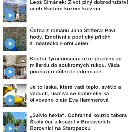
Leoš Šimánek: Život plný dobrodružství
aneb Světem křížem krážem
Četba z románu Jana Štiftera: Paví
hody. Emotivní a poetický příběh
z městečka Horní Jelení
Kostra Tyrannosaura rexe prodána za
miliardu do soukromých rukou. Věda
přichází o důležité informace
Je to láska, které vadí teplo, světlo a
vzduch, usmívá se sommeliérka
olivového oleje Eva Hammerová
„Salvio hexia“. Ochranné kouzlo tábora
Školy čar a kouzel v Bradavicích -
Borovnici na Staropacku