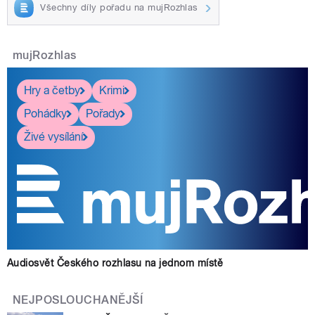
Všechny díly pořadu na mujRozhlas
mujRozhlas
Hry a četby
Krimi
Pohádky
Pořady
Živé vysílání
Audiosvět Českého rozhlasu na jednom místě
NEJPOSLOUCHANĚJŠÍ