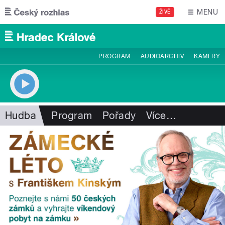
Přejít k hlavnímu obsahu
MENU
ŽIVĚ
PROGRAM
AUDIOARCHIV
KAMERY
Hudba
Program
Pořady
Více
…