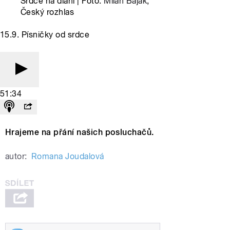
Srdce na dlani | Foto:
Milan Baják
,
Český rozhlas
15.9. Písničky od srdce
51:34
Hrajeme na přání našich posluchačů.
autor:
Romana Joudalová